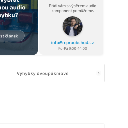
Rádi vám s výběrem audio
ou audio
komponent pomůžeme.
hybku?
íst článek
info@reproobchod.cz
Po-Pá 9:00-14:00
Výhybky dvoupásmové