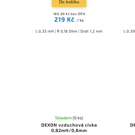
Do košíku
180,99 Kč bez DPH
219 Kč
/ ks
L 0,33 mH | R 0,18 Ohm | Drát 1,2 mm
L 0,3
Skladem
(6 ks)
DEXON vzduchová cívka
D
0,82mH/0,8mm