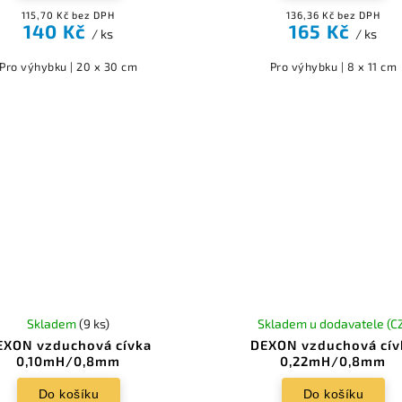
115,70 Kč bez DPH
136,36 Kč bez DPH
140 Kč
165 Kč
/ ks
/ ks
Pro výhybku | 20 x 30 cm
Pro výhybku | 8 x 11 cm
Skladem
(9 ks)
Skladem u dodavatele (C
EXON vzduchová cívka
DEXON vzduchová cív
0,10mH/0,8mm
0,22mH/0,8mm
Do košíku
Do košíku