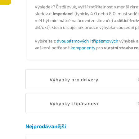
Výsledek? Čistší zvuk, vyšší zatížitelnost a menší zkresl
sledovat
impedanci
(typicky 4 Ω nebo 8 Ω, musí sedět
měl být minimálně na úrovni zesilovače) a
dělicí fre
dB/okt), která určuje, jak prudce výhybka sousední p
Vybírejte z
dvoupásmových
i
třípásmových
výhybek a
veškeré potřebné
komponenty
pro
vlastní stavbu r
Výhybky pro drivery
Výhybky třípásmové
Nejprodávanější