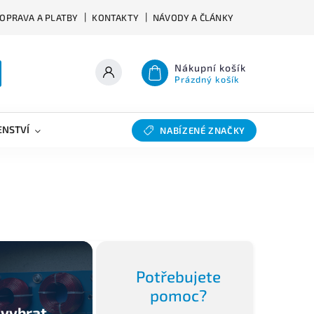
OPRAVA A PLATBY
KONTAKTY
NÁVODY A ČLÁNKY
Nákupní košík
Prázdný košík
ENSTVÍ
VÝHYBKY
SLEVY
BAZAR
NABÍZENÉ ZNAČKY
Potřebujete
pomoc?
 vybrat