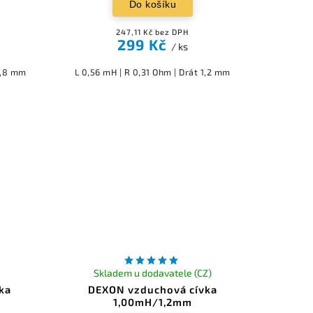
Do košíku
247,11 Kč bez DPH
299 Kč
/ ks
0,8 mm
L 0,56 mH | R 0,31 Ohm | Drát 1,2 mm
Skladem u dodavatele (CZ)
ka
DEXON vzduchová cívka
1,00mH/1,2mm