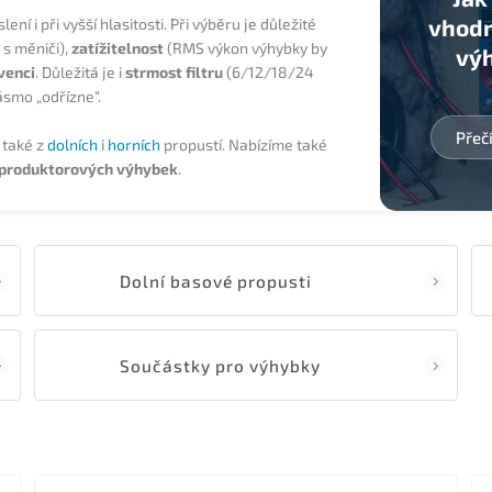
vhodn
ení i při vyšší hlasitosti. Při výběru je důležité
 s měniči),
zatížitelnost
(RMS výkon výhybky by
vý
kvenci
. Důležitá je i
strmost filtru
(6/12/18/24
ásmo „odřízne“.
Přeč
 také z
dolních
i
horních
propustí. Nabízíme také
eproduktorových výhybek
.
Dolní basové propusti
Součástky pro výhybky