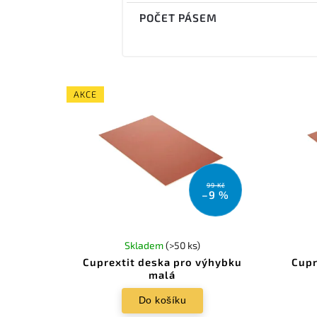
POČET PÁSEM
AKCE
99 Kč
–9 %
Skladem
(>50 ks)
Cuprextit deska pro výhybku
Cupr
malá
Do košíku