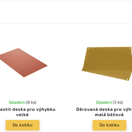
Skladem
(8 ks)
Skladem
(5 ks)
extit deska pro výhybku
Děrovaná deska pro vý
velká
malá béžová
Do košíku
Do košíku