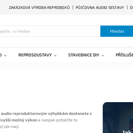
ZAKÁZKOVÁ VÝROBA REPROBOXŮ
PŮJČOVNA AUDIO SESTAVY
D
Hledat
O
REPROSOUSTAVY
STAVEBNICE DIY
PŘÍSLUŠ
y
audio reproduktorovým výhybkám dostanete z
ejvyšší možný výkon
a naopak potlačíte to
í jak mají.
Jak