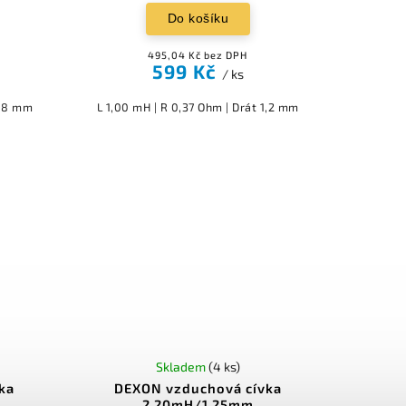
Do košíku
495,04 Kč bez DPH
599 Kč
/ ks
0,8 mm
L 1,00 mH | R 0,37 Ohm | Drát 1,2 mm
Skladem
(4 ks)
ka
DEXON vzduchová cívka
2,20mH/1,25mm