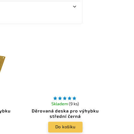
Skladem
(9 ks)
hybku
Děrovaná deska pro výhybku
střední černá
Do košíku