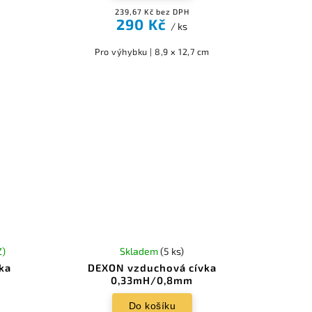
239,67 Kč bez DPH
290 Kč
/ ks
Pro výhybku | 8,9 x 12,7 cm
Z)
Skladem
(5 ks)
ka
DEXON vzduchová cívka
0,33mH/0,8mm
Do košíku