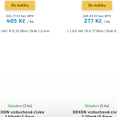
Do košíku
Do košíku
334,71 Kč bez DPH
228,93 Kč bez DPH
405 Kč
277 Kč
/ ks
/ ks
2 mH | R 0,33 Ohm | Drát 1,2 mm
L 1,00 mH | R 0,77 Ohm | Drát 
Skladem
(2 ks)
Skladem
(5 ks)
EXON vzduchová cívka
DEXON vzduchová cív
1,50mH/1,3mm
2,20mH/0,8mm