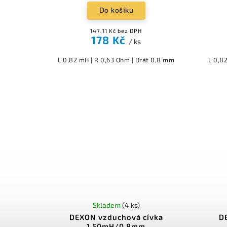
Do košíku
147,11 Kč bez DPH
178 Kč
/ ks
L 0,82 mH | R 0,63 Ohm | Drát 0,8 mm
L 0,8
Skladem
(4 ks)
DEXON vzduchová cívka
D
1,50mH/0,8mm