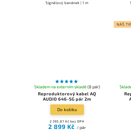
Signálový banánek | 1 m
NÁŠ TI
Skladem na externím skladě
(8 pár)
Sklad
Reproduktorový kabel AQ
Re
AUDIO 646-SG pár 2m
Do košíku
2 395,87 Kč bez DPH
2 899 Kč
/ pár