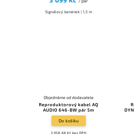
/ pár
Signálový banánek | 1,5 m
Objednáme od dodavatele
Reproduktorový kabel AQ
R
AUDIO 646-BW pár 5m
DYN
Do košíku
3 958,68 Kč bez DPH