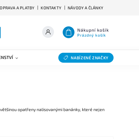
OPRAVA A PLATBY
KONTAKTY
NÁVODY A ČLÁNKY
Nákupní košík
Prázdný košík
ENSTVÍ
VÝHYBKY
SLEVY
BAZAR
NABÍZENÉ ZNAČKY
 většinou opatřeny nalisovanými banánky, které nejen