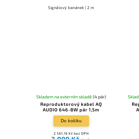
Signálový banánek | 2 m
Skladem na externím skladě
(4 pár)
Sklad
Reproduktorový kabel AQ
Re
AUDIO 646-BW pár 1,5m
A
Do košíku
2 561,16 Kč bez DPH
3 099 Kč