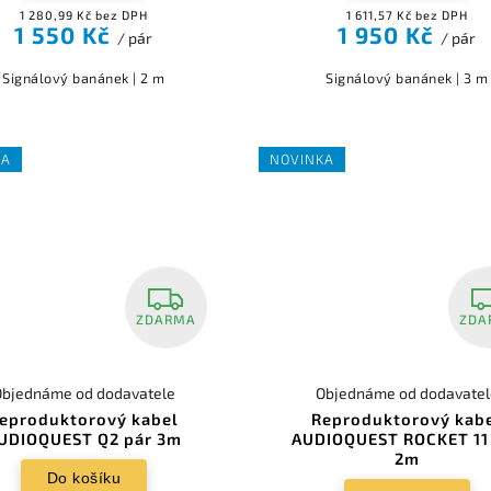
1 280,99 Kč bez DPH
1 611,57 Kč bez DPH
1 550 Kč
1 950 Kč
/ pár
/ pár
Signálový banánek | 2 m
Signálový banánek | 3 m
KA
NOVINKA
ZDARMA
ZDA
Objednáme od dodavatele
Objednáme od dodavatel
eproduktorový kabel
Reproduktorový kab
UDIOQUEST Q2 pár 3m
AUDIOQUEST ROCKET 11
2m
Do košíku