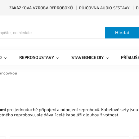
ZAKÁZKOVÁ VÝROBA REPROBOXŮ
PŮJČOVNA AUDIO SESTAVY
D
Hledat
O
REPROSOUSTAVY
STAVEBNICE DIY
PŘÍSLUŠ
koncovkou
ami
pro jednoduché připojení a odpojení reproboxů. Kabelové sety jsou
otného reproboxu, ale dávají celé kabeláži dlouhou životnost.