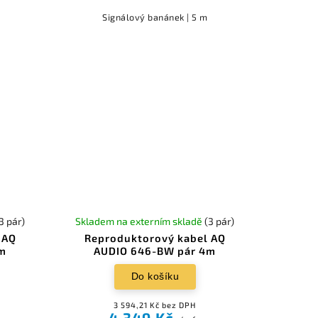
Signálový banánek | 5 m
3 pár)
Skladem na externím skladě
(3 pár)
 AQ
Reproduktorový kabel AQ
m
AUDIO 646-BW pár 4m
Do košíku
3 594,21 Kč bez DPH
4 349 Kč