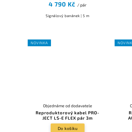
4 790 Kč
/ pár
Signálový banánek | 5 m
NOVINKA
NOVIN
Objednáme od dodavatele
Reproduktorový kabel PRO-
R
JECT LS-E FLEX pár 3m
A
Do košíku