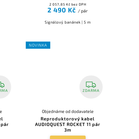
2 057,85 Kč bez DPH
2 490 Kč
/ pár
Signálový banánek | 5 m
NOVINKA
RMA
ZDARMA
e
Objednáme od dodavatele
el
Reproduktorový kabel
 pár
AUDIOQUEST ROCKET 11 pár
3m