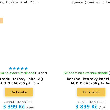
Signálový banánek | 2,5 m
Signálový banánek | 3,5 
P
em na externím skladě
(10 pár)
Skladem na externím skladě
produktorový kabel AQ
Reproduktorový kabel
AUDIO 646-SG pár 3m
AUDIO 646-SG pár 4
Do košíku
Do košíku
2 809,09 Kč bez DPH
3 222,31 Kč bez DPH
3 399 Kč
3 899 Kč
/ pár
/ pár