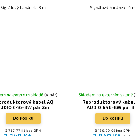
Signálový banánek | 3 m
Signálový banánek | 4 m
em na externím skladě
(4 pár)
Skladem na externím skladě
(
produktorový kabel AQ
Reproduktorový kabel
UDIO 646-BW pár 2m
AUDIO 646-BW pár 3
Do košíku
Do košíku
2 767,77 Kč bez DPH
3 180,99 Kč bez DPH
3 349 Kč
3 849 Kč