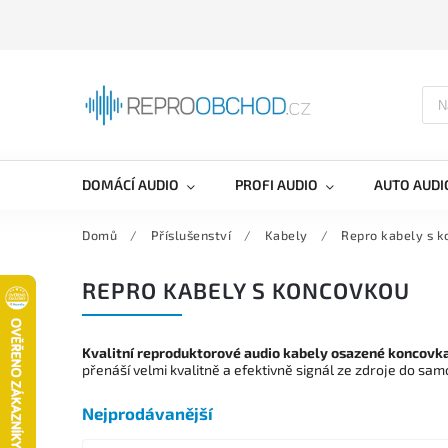
DOMÁCÍ AUDIO
PROFI AUDIO
AUTO AUDI
Domů
/
Příslušenství
/
Kabely
/
Repro kabely s 
REPRO KABELY S KONCOVKOU
Kvalitní reproduktorové audio kabely osazené koncovk
přenáší velmi kvalitně a efektivně signál ze zdroje do sam
Nejprodávanější