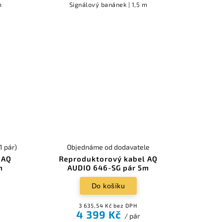
m
Signálový banánek | 1,5 m
(1 pár)
Objednáme od dodavatele
 AQ
Reproduktorový kabel AQ
m
AUDIO 646-SG pár 5m
Do košíku
3 635,54 Kč bez DPH
4 399 Kč
/ pár