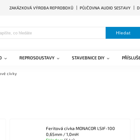
ZAKÁZKOVÁ VÝROBA REPROBOXŮ
PŮJČOVNA AUDIO SESTAVY
D
Hledat
O
REPROSOUSTAVY
STAVEBNICE DIY
PŘÍSLUŠ
ové cívky
Feritová cívka MONACOR LSIF-100
0,65mm / 1,0mH