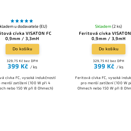
kladem u dodavatele (EU)
Skladem
(2 ks)
itová cívka VISATON FC
Feritová cívka VISATO
0,9mm / 3,3mH
0,9mm / 3,9mH
Do košíku
Do košíku
329,75 Kč bez DPH
329,75 Kč bez DPH
399 Kč
399 Kč
/ ks
/ ks
vá cívka FC, vysoká indukčností
Feritová cívka FC, vysoká indu
 menší zatížení (100 W při 4
pro menší zatížení (100 W p
ch nebo 150 W při 8 Ohmech)
Ohmech nebo 150 W při 8 Oh