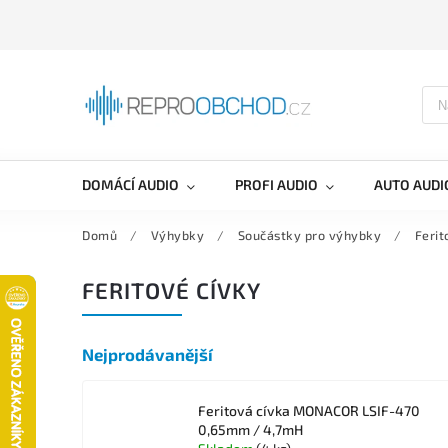
DOMÁCÍ AUDIO
PROFI AUDIO
AUTO AUDI
Domů
/
Výhybky
/
Součástky pro výhybky
/
Ferit
FERITOVÉ CÍVKY
Nejprodávanější
Feritová cívka MONACOR LSIF-470
0,65mm / 4,7mH