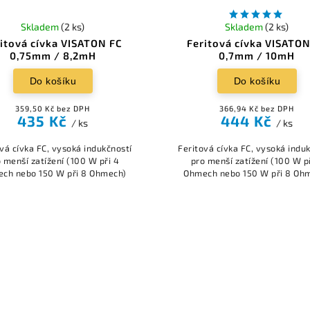
Skladem
(2 ks)
Skladem
(2 ks)
itová cívka VISATON FC
Feritová cívka VISATO
0,75mm / 8,2mH
0,7mm / 10mH
Do košíku
Do košíku
359,50 Kč bez DPH
366,94 Kč bez DPH
435 Kč
444 Kč
/ ks
/ ks
vá cívka FC, vysoká indukčností
Feritová cívka FC, vysoká indu
 menší zatížení (100 W při 4
pro menší zatížení (100 W p
ch nebo 150 W při 8 Ohmech)
Ohmech nebo 150 W při 8 Oh