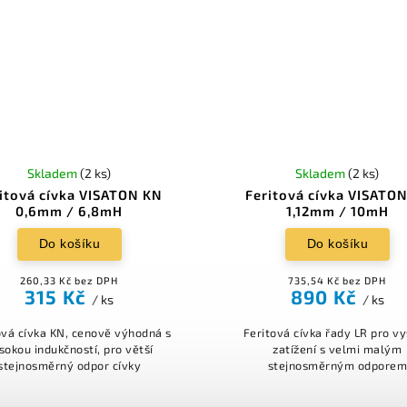
Skladem
(2 ks)
Skladem
(2 ks)
itová cívka VISATON KN
Feritová cívka VISATO
0,6mm / 6,8mH
1,12mm / 10mH
Do košíku
Do košíku
260,33 Kč bez DPH
735,54 Kč bez DPH
315 Kč
890 Kč
/ ks
/ ks
ová cívka KN, cenově výhodná s
Feritová cívka řady LR pro v
sokou indukčností, pro větší
zatížení s velmi malým
stejnosměrný odpor cívky
stejnosměrným odpore