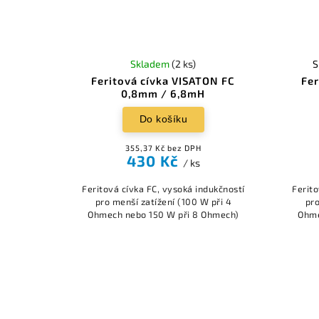
Skladem
(2 ks)
S
Feritová cívka VISATON FC
Fer
0,8mm / 6,8mH
Do košíku
355,37 Kč bez DPH
430 Kč
/ ks
Feritová cívka FC, vysoká indukčností
Ferito
pro menší zatížení (100 W při 4
pro
Ohmech nebo 150 W při 8 Ohmech)
Ohme