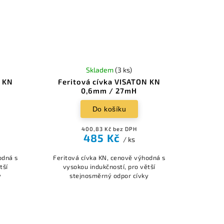
Skladem
(3 ks)
N KN
Feritová cívka VISATON KN
0,6mm / 27mH
Do košíku
400,83 Kč bez DPH
485 Kč
/ ks
odná s
Feritová cívka KN, cenově výhodná s
tší
vysokou indukčností, pro větší
y
stejnosměrný odpor cívky