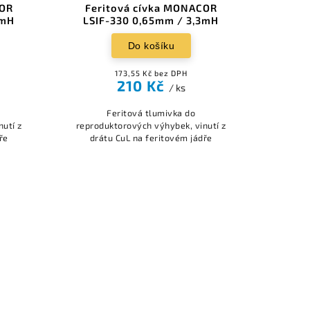
COR
Feritová cívka MONACOR
2mH
LSIF-330 0,65mm / 3,3mH
Do košíku
173,55 Kč bez DPH
210 Kč
/ ks
Feritová tlumivka do
nutí z
reproduktorových výhybek, vinutí z
ře
drátu CuL na feritovém jádře