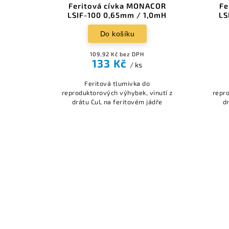
Feritová cívka MONACOR
Fe
LSIF-100 0,65mm / 1,0mH
LS
Do košíku
109,92 Kč bez DPH
133 Kč
/ ks
Feritová tlumivka do
reproduktorových výhybek, vinutí z
repro
drátu CuL na feritovém jádře
d