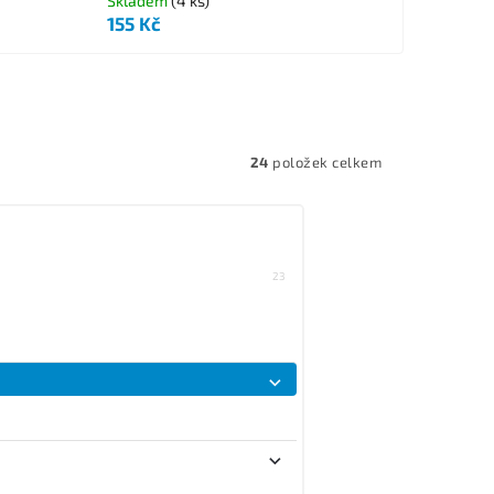
Skladem
(4 ks)
155 Kč
24
položek celkem
23