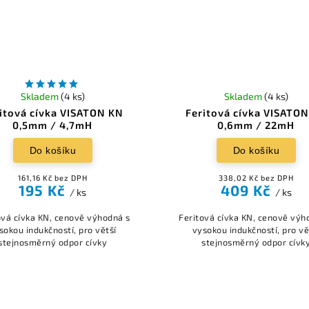
Skladem
(4 ks)
Skladem
(4 ks)
itová cívka VISATON KN
Feritová cívka VISATO
0,5mm / 4,7mH
0,6mm / 22mH
Do košíku
Do košíku
161,16 Kč bez DPH
338,02 Kč bez DPH
195 Kč
409 Kč
/ ks
/ ks
ová cívka KN, cenově výhodná s
Feritová cívka KN, cenově výh
sokou indukčností, pro větší
vysokou indukčností, pro vě
stejnosměrný odpor cívky
stejnosměrný odpor cívk