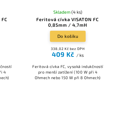
Skladem
(4 ks)
N FC
Feritová cívka VISATON FC
0,85mm / 4,7mH
Do košíku
338,02 Kč bez DPH
409 Kč
/ ks
kčností
Feritová cívka FC, vysoká indukčností
ři 4
pro menší zatížení (100 W při 4
mech)
Ohmech nebo 150 W při 8 Ohmech)