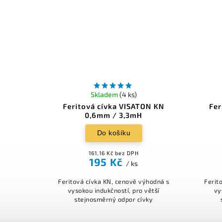
Skladem
(4 ks)
Feritová cívka VISATON KN
Fer
0,6mm / 3,3mH
Do košíku
161,16 Kč bez DPH
195 Kč
/ ks
Feritová cívka KN, cenově výhodná s
Ferit
vysokou indukčností, pro větší
vy
stejnosměrný odpor cívky