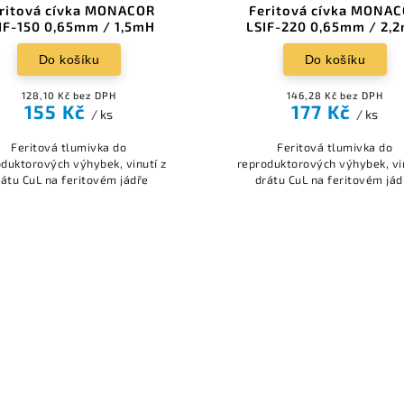
ritová cívka MONACOR
Feritová cívka MONA
IF-150 0,65mm / 1,5mH
LSIF-220 0,65mm / 2,
Do košíku
Do košíku
128,10 Kč bez DPH
146,28 Kč bez DPH
155 Kč
177 Kč
/ ks
/ ks
Feritová tlumivka do
Feritová tlumivka do
duktorových výhybek, vinutí z
reproduktorových výhybek, vi
rátu CuL na feritovém jádře
drátu CuL na feritovém jád