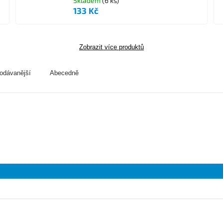
Skladem
(6 ks)
133 Kč
Zobrazit více produktů
odávanější
Abecedně