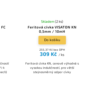
Skladem
(2 ks)
N FC
Feritová cívka VISATON KN
0,5mm / 10mH
Do košíku
255,37 Kč bez DPH
309 Kč
/ ks
kčností
Feritová cívka KN, cenově výhodná s
ři 4
vysokou indukčností, pro větší
mech)
stejnosměrný odpor cívky