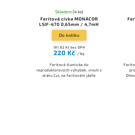
Skladem
(4 ks)
Feritová cívka MONACOR
Fer
LSIF-470 0,65mm / 4,7mH
Do košíku
181,82 Kč bez DPH
220 Kč
/ ks
Feritová tlumivka do
Ferito
reproduktorových výhybek, vinutí z
pro
drátu CuL na feritovém jádře
Ohme