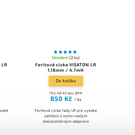
Skladem
(2 ks)
N LR
Feritová cívka VISATON LR
1,18mm / 4,7mH
Do košíku
702,48 Kč bez DPH
850 Kč
/ ks
ysoké
Feritová cívka řady LR pro vysoké
zatížení s velmi malým
m
stejnosměrným odporem