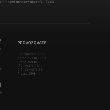
dmínkami ochrany osobních údajů
PROVOZOVATEL
Reprobedna s.r.o.
Zbraslavská 12/11
Praha 159 00
IČO: 14371138
DIČ: CZ14371138
Platce DPH