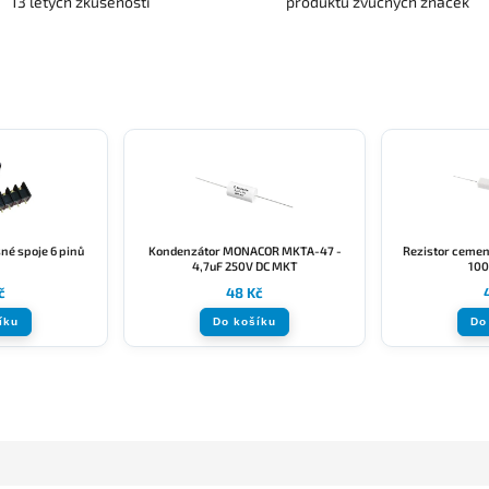
13 letých zkušeností
produktů zvučných značek
né spoje 6 pinů
Kondenzátor MONACOR MKTA-47 -
Rezistor ceme
4,7uF 250V DC MKT
100
č
48 Kč
íku
Do košíku
Do