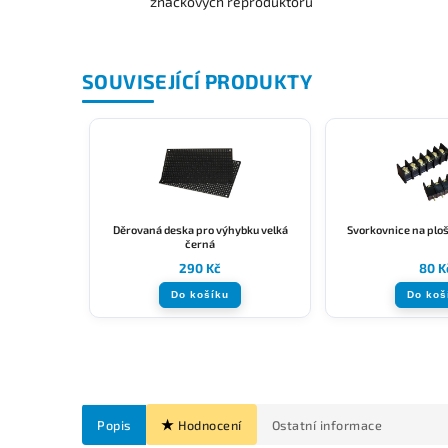
značkových reproduktorů
SOUVISEJÍCÍ PRODUKTY
Děrovaná deska pro výhybku velká
Svorkovnice na ploš
černá
290 Kč
80 K
Do košíku
Do koš
Popis
Hodnocení
Ostatní informace