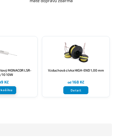
máte dopravu zdarma
ntový MONACOR LSR-
Vzduchová cívka HIGH-END 1,00 mm
/10 10W
49 Kč
168 Kč
od
 košíku
Detail