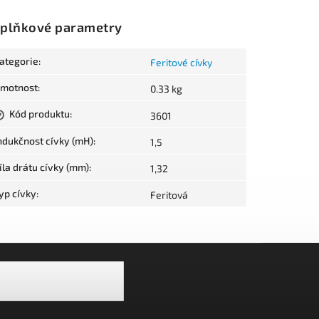
plňkové parametry
ategorie
:
Feritové cívky
motnost
:
0.33 kg
Kód produktu
:
3601
?
ndukčnost cívky (mH)
:
1,5
íla drátu cívky (mm)
:
1,32
yp cívky
:
Feritová