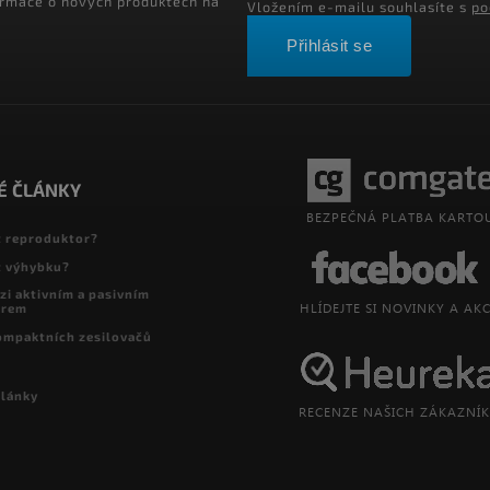
ormace o nových produktech na
Vložením e-mailu souhlasíte s
po
Přihlásit se
É ČLÁNKY
t reproduktor?
t výhybku?
zi aktivním a pasivním
orem
ompaktních zesilovačů
články