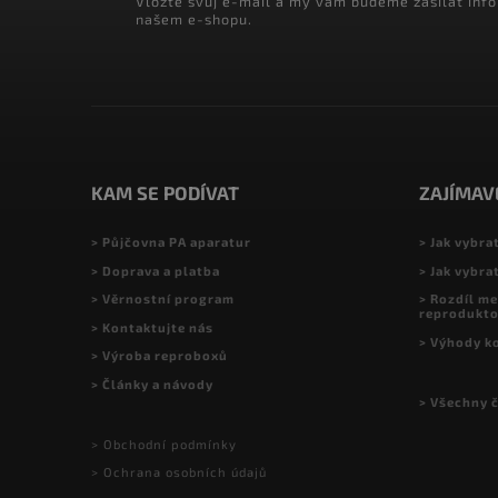
Vložte svůj e-mail a my vám budeme zasílat inf
našem e-shopu.
KAM SE PODÍVAT
ZAJÍMAV
> Půjčovna PA aparatur
> Jak vybra
> Doprava a platba
> Jak vybra
> Věrnostní program
> Rozdíl me
reprodukt
> Kontaktujte nás
> Výhody k
> Výroba reproboxů
> Články a návody
> Všechny 
> Obchodní podmínky
> Ochrana osobních údajů