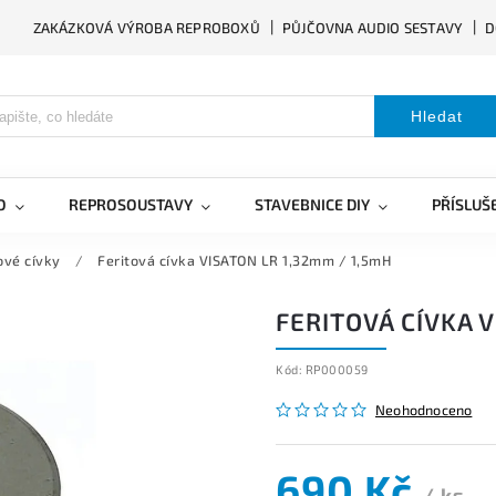
ZAKÁZKOVÁ VÝROBA REPROBOXŮ
PŮJČOVNA AUDIO SESTAVY
D
Hledat
O
REPROSOUSTAVY
STAVEBNICE DIY
PŘÍSLUŠ
ové cívky
/
Feritová cívka VISATON LR 1,32mm / 1,5mH
FERITOVÁ CÍVKA V
Kód:
RP000059
Neohodnoceno
690 Kč
/ ks