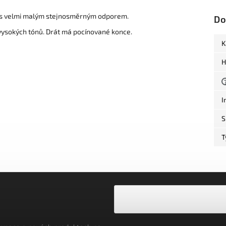
í s velmi malým stejnosměrným odporem.
Do
sokých tónů. Drát má pocínované konce.
K
H
I
S
T