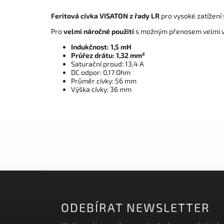
Feritová cívka VISATON z řady LR
pro vysoké zatížen
Pro
velmi náročné použití
s možným přenosem velmi vy
Indukčnost: 1,5 mH
Průřez drátu: 1,32 mm²
Saturační proud: 13,4 A
DC odpor: 0,17 Ohm
Průměr cívky: 56 mm
Výška cívky: 36 mm
ODEBÍRAT NEWSLETTER