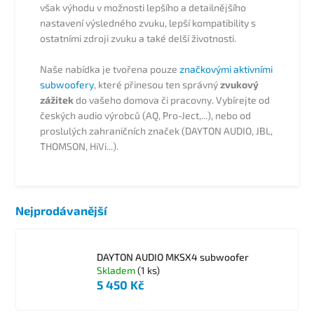
však výhodu v možnosti lepšího a detailnějšího
nastavení výsledného zvuku, lepší kompatibility s
ostatními zdroji zvuku a také delší životnosti.
Naše nabídka je tvořena pouze
značkovými aktivními
subwoofery
, které přinesou ten správný
zvukový
zážitek
do vašeho domova či pracovny. Vybírejte od
českých audio výrobců (AQ, Pro-Ject,...), nebo od
proslulých zahraničních značek (DAYTON AUDIO, JBL,
THOMSON, HiVi...).
Nejprodávanější
DAYTON AUDIO MKSX4 subwoofer
Skladem
(1 ks)
5 450 Kč