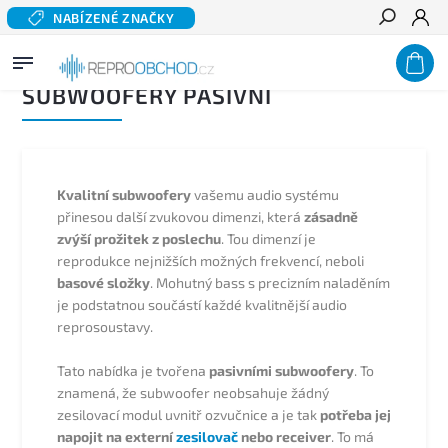
NABÍZENÉ ZNAČKY
Hledat
Domů
/
Reprosoustavy
/
Subwoofery pasivní
SUBWOOFERY PASIVNÍ
Kvalitní subwoofery
vašemu audio systému
přinesou další zvukovou dimenzi, která
zásadně
zvýší prožitek z poslechu
. Tou dimenzí je
reprodukce nejnižších možných frekvencí, neboli
basové složky
. Mohutný bass s precizním naladěním
je podstatnou součástí každé kvalitnější audio
reprosoustavy.
Tato nabídka je tvořena
pasivními subwoofery
. To
znamená, že subwoofer neobsahuje žádný
zesilovací modul uvnitř ozvučnice a je tak
potřeba jej
napojit na externí
zesilovač
nebo receiver
. To má