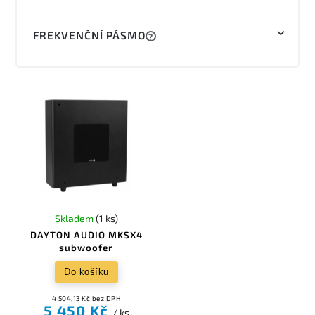
FREKVENČNÍ PÁSMO
?
Skladem
(1 ks)
DAYTON AUDIO MKSX4
subwoofer
Do košíku
4 504,13 Kč bez DPH
5 450 Kč
/ ks