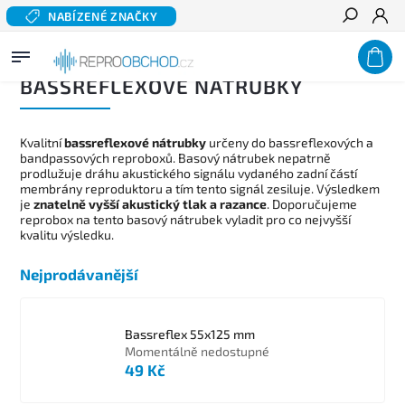
NABÍZENÉ ZNAČKY
Hledat
Domů
/
Příslušenství
/
Bassreflexové nátrubky
BASSREFLEXOVÉ NÁTRUBKY
Kvalitní
bassreflexové nátrubky
určeny do bassreflexových a
bandpassových reproboxů. Basový nátrubek nepatrně
prodlužuje dráhu akustického signálu vydaného zadní částí
membrány reproduktoru a tím tento signál zesiluje. Výsledkem
je
znatelně vyšší akustický tlak a razance
. Doporučujeme
reprobox na tento basový nátrubek vyladit pro co nejvyšší
kvalitu výsledku.
Nejprodávanější
Bassreflex 55x125 mm
Momentálně nedostupné
49 Kč