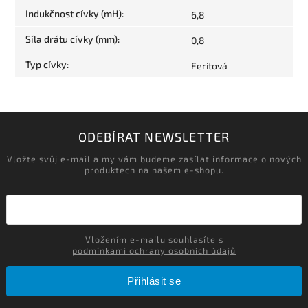
Indukčnost cívky (mH)
:
6,8
Síla drátu cívky (mm)
:
0,8
Typ cívky
:
Feritová
ODEBÍRAT NEWSLETTER
Vložte svůj e-mail a my vám budeme zasílat informace o nových
produktech na našem e-shopu.
Vložením e-mailu souhlasíte s
podmínkami ochrany osobních údajů
Přihlásit se