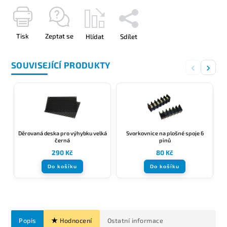
Tisk
Zeptat se
Hlídat
Sdílet
SOUVISEJÍCÍ PRODUKTY
‹
›
Děrovaná deska pro výhybku velká
Svorkovnice na plošné spoje 6
černá
pinů
290 Kč
80 Kč
Do košíku
Do košíku
Popis
Hodnocení
Ostatní informace