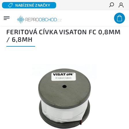
NABÍZENÉ ZNAČKY
Hledat
Domů
/
Výhybky
/
Součástky pro výhybky
/
Feritové cívky
/
Feritová cívka VISATON FC
0,8mm / 6,8mH
FERITOVÁ CÍVKA VISATON FC 0,8MM
/ 6,8MH