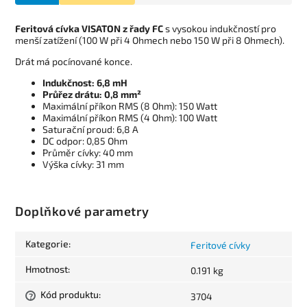
Feritová cívka VISATON z řady FC
s vysokou indukčností pro
menší zatížení (100 W při 4 Ohmech nebo 150 W při 8 Ohmech).
Drát má pocínované konce.
Indukčnost: 6,8 mH
Průřez drátu: 0,8 mm²
Maximální příkon RMS (8 Ohm): 150 Watt
Maximální příkon RMS (4 Ohm): 100 Watt
Saturační proud: 6,8 A
DC odpor: 0,85 Ohm
Průměr cívky: 40 mm
Výška cívky: 31 mm
Doplňkové parametry
Kategorie
:
Feritové cívky
Hmotnost
:
0.191 kg
Kód produktu
:
3704
?