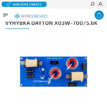
NABÍZENÉ ZNAČKY
Hledat
Domů
/
Výhybky
/
Výhybky třípásmové
/
Výhybka DAYTON X03W-700/5,6K
VÝHYBKA DAYTON X03W-700/5,6K