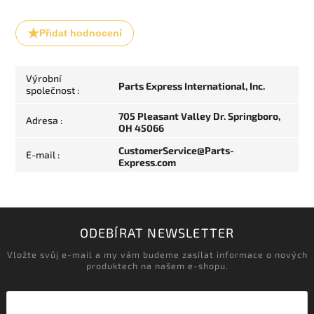
Přidat hodnocení
Výrobní
Parts Express International, Inc.
společnost
:
705 Pleasant Valley Dr. Springboro,
Adresa
:
OH 45066
CustomerService@Parts-
E-mail
:
Express.com
ODEBÍRAT NEWSLETTER
Vložte svůj e-mail a my vám budeme zasílat informace o nových
produktech na našem e-shopu.