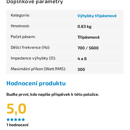
Doplňkové parametry
Kategorie
:
Výhybky třípásmové
Hmotnost
:
0.83 kg
Počet pásem
:
Třípásmová
Dělící frekvence (Hz)
:
700 / 5600
Impedance výhybky (Ω)
:
4 a 8
Maximální příkon (Watt RMS)
:
300
Hodnocení produktu
Buďte první, kdo napíše příspěvek k této položce.
5,0
1 hodnocení