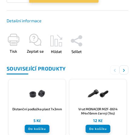
Detailní informace
Tisk
Zeptat se
Hlídat
Sdílet
SOUVISEJÍCÍ PRODUKTY
‹
›
Distanční podložka plast 7x3mm
Vrut MONACOR MZF-8614
M4x16mm černý (1ks)
5 Kč
12 Kč
Do košíku
Do košíku