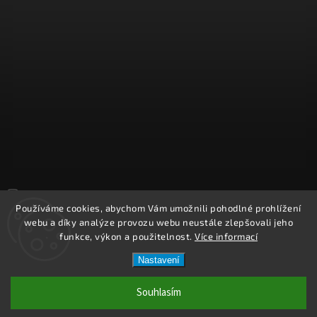
Sledovat na Instagramu
Používáme cookies, abychom Vám umožnili pohodlné prohlížení
webu a díky analýze provozu webu neustále zlepšovali jeho
Copyright 2026
REPROOBCHOD.cz
. Všechna práva vyhrazena.
funkce, výkon a použitelnost.
Více informací
Upravit nastavení cookies
Nastavení
Vytvořil
Shoptet
| Design
Shoptak.cz.
Souhlasím