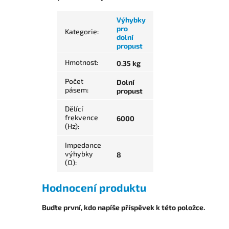
Výhybky
pro
Kategorie
:
dolní
propust
Hmotnost
:
0.35 kg
Počet
Dolní
pásem
:
propust
Dělící
frekvence
6000
(Hz)
:
Impedance
výhybky
8
(Ω)
:
Hodnocení produktu
Buďte první, kdo napíše příspěvek k této položce.