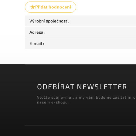
Přidat hodnocení
Výrobní společnost
:
Adresa
:
E-mail
:
ODEBÍRAT NEWSLETTER
Vložte svůj e-mail a my vám budeme zasílat inf
našem e-shopu.