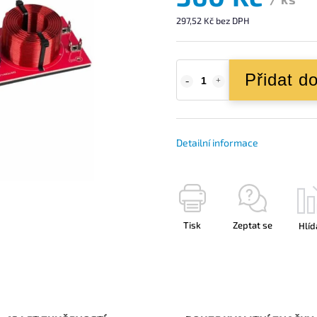
297,52 Kč bez DPH
Přidat d
Detailní informace
Tisk
Zeptat se
Hlíd