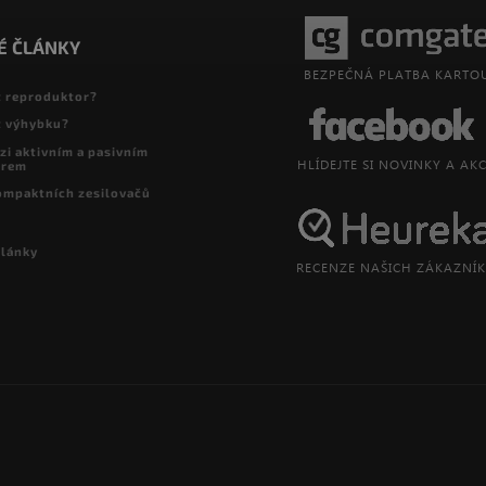
É ČLÁNKY
t reproduktor?
t výhybku?
zi aktivním a pasivním
orem
ompaktních zesilovačů
články