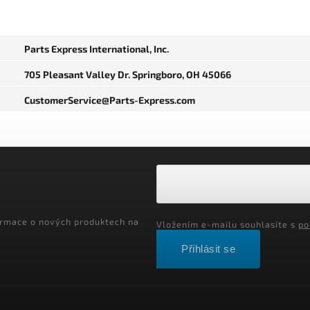
Parts Express International, Inc.
705 Pleasant Valley Dr. Springboro, OH 45066
CustomerService@Parts-Express.com
ormace o nových produktech na
Vložením e-mailu souhlasíte s
po
Přihlásit se