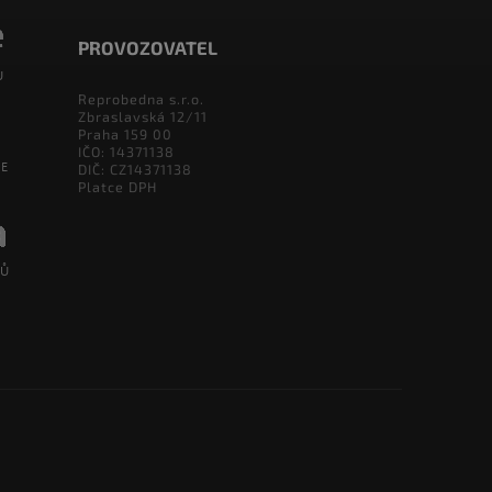
PROVOZOVATEL
Reprobedna s.r.o.
Zbraslavská 12/11
Praha 159 00
IČO: 14371138
DIČ: CZ14371138
Platce DPH