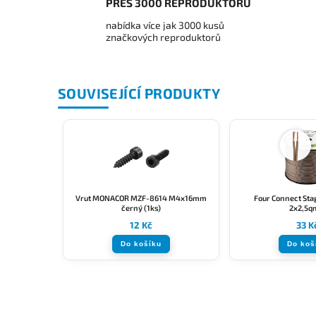
PŘES 3000 REPRODUKTORŮ
nabídka více jak 3000 kusů
značkových reproduktorů
SOUVISEJÍCÍ PRODUKTY
Vrut MONACOR MZF-8614 M4x16mm
Four Connect Sta
černý (1ks)
2x2,5
12 Kč
33 K
Do košíku
Do koš