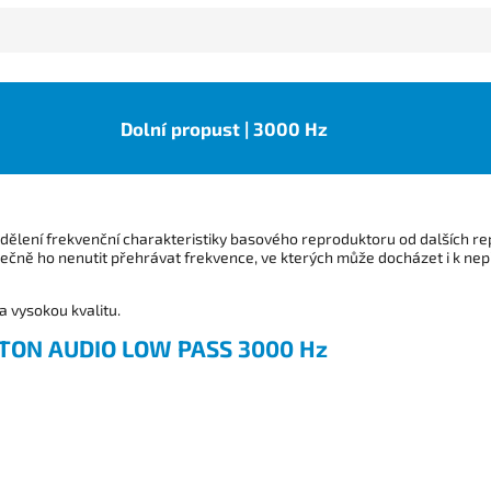
Dolní propust | 3000 Hz
dělení frekvenční charakteristiky basového reproduktoru od dalších re
ytečně ho nenutit přehrávat frekvence, ve kterých může docházet i k ne
 vysokou kvalitu.
ON AUDIO LOW PASS 3000 Hz