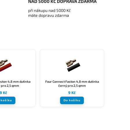
NAD 5000 KČ DOPRAVA ZDARMA
při nákupu nad 5000 Kč
máte dopravu zdarma
aston 4,8 mm dutinka
Four Connect Faston 4,8 mm dutinka
 pro 2,5 qmm
černý pro 2,5 qmm
9 Kč
9 Kč
 košíku
Do košíku