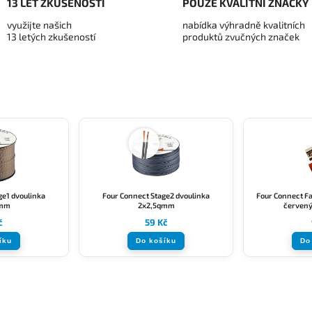
13 LET ZKUŠENOSTÍ
POUZE KVALITNÍ ZNAČKY
využijte našich
nabídka výhradně kvalitních
13 letých zkušeností
produktů zvučných značek
ge1 dvoulinka
Four Connect Stage2 dvoulinka
Four Connect F
qmm
2x2,5qmm
červený
č
59 Kč
íku
Do košíku
Do