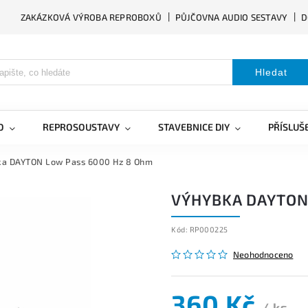
ZAKÁZKOVÁ VÝROBA REPROBOXŮ
PŮJČOVNA AUDIO SESTAVY
D
Hledat
O
REPROSOUSTAVY
STAVEBNICE DIY
PŘÍSLUŠ
a DAYTON Low Pass 6000 Hz 8 Ohm
VÝHYBKA DAYTON
Kód:
RP000225
Neohodnoceno
360 Kč
/ ks