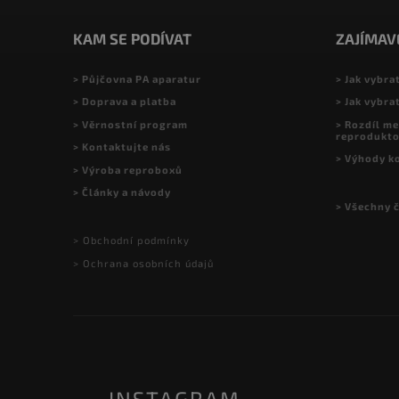
KAM SE PODÍVAT
ZAJÍMAV
> Půjčovna PA aparatur
> Jak vybra
> Doprava a platba
> Jak vybra
> Věrnostní program
> Rozdíl me
reprodukt
> Kontaktujte nás
> Výhody k
> Výroba reproboxů
> Články a návody
> Všechny 
> Obchodní podmínky
> Ochrana osobních údajů
INSTAGRAM