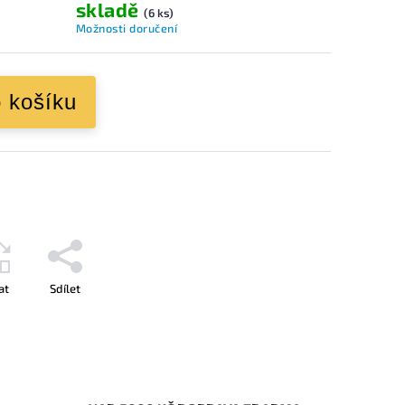
skladě
(6 ks)
Možnosti doručení
o košíku
at
Sdílet