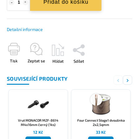
Přidat do košíku
Detailní informace
Tisk
Zeptat se
Hlídat
Sdílet
SOUVISEJÍCÍ PRODUKTY
‹
›
Vrut MONACOR MZF-8614
Four Connect Stage1 dvoulinka
M4x16mm černý (1ks)
2x2,5qmm
12 Kč
33 Kč