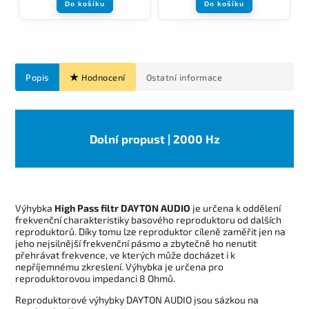
Do košíku
Do košíku
Popis
Hodnocení
Ostatní informace
Dolní propust | 2000 Hz
Výhybka
High Pass filtr DAYTON AUDIO
je určena k oddělení
frekvenční charakteristiky basového reproduktoru od dalších
reproduktorů. Díky tomu lze reproduktor cíleně zaměřit jen na
jeho nejsilnější frekvenční pásmo a zbytečně ho nenutit
přehrávat frekvence, ve kterých může docházet i k
nepříjemnému zkreslení. Výhybka je určena pro
reproduktorovou impedanci 8 Ohmů.
Reproduktorové výhybky DAYTON AUDIO jsou sázkou na