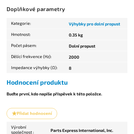
Doplňkové parametry
Kategorie
:
Výhybky pro dolní propust
Hmotnost
:
0.35 kg
Počet pásem
:
Dolní propust
Dělící frekvence (Hz)
:
2000
Impedance výhybky (Ω)
:
8
Hodnocení produktu
Buďte první, kdo napíše příspěvek k této položce.
Přidat hodnocení
Výrobní
Parts Express International, Inc.
společnost
: