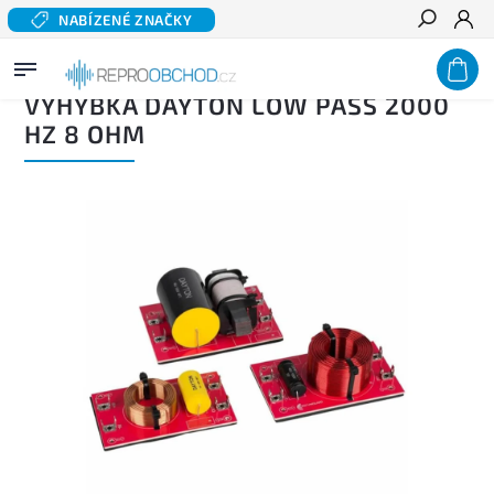
NABÍZENÉ ZNAČKY
Hledat
Domů
/
Výhybky
/
Dolní basové propusti
/
Výhybka DAYTON Low Pass 2000 Hz 8 Ohm
VÝHYBKA DAYTON LOW PASS 2000
HZ 8 OHM