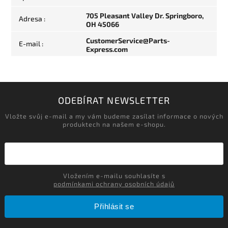
705 Pleasant Valley Dr. Springboro,
Adresa
:
OH 45066
CustomerService@Parts-
E-mail
:
Express.com
ODEBÍRAT NEWSLETTER
Vložte svůj e-mail a my vám budeme zasílat informace o nových
produktech na našem e-shopu.
Vložením e-mailu souhlasíte s
podmínkami ochrany osobních údajů
Přihlásit se