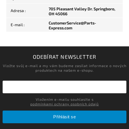
705 Pleasant Valley Dr. Springboro,
Adresa
:
OH 45066
CustomerService@Parts-
E-mail
:
Express.com
ODEBÍRAT NEWSLETTER
Vložte svůj e-mail a my vám budeme zasílat informace o nových
produktech na našem e-shopu.
Vložením e-mailu souhlasíte s
podmínkami ochrany osobních údajů
Přihlásit se