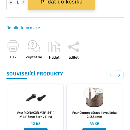
Přidat do košíku
Detailní informace
Tisk
Zeptat se
Hlídat
Sdílet
SOUVISEJÍCÍ PRODUKTY
‹
›
Vrut MONACOR MZF-8614
Four Connect Stage1 dvoulinka
M4x16mm černý (1ks)
2x2,5qmm
12 Kč
33 Kč