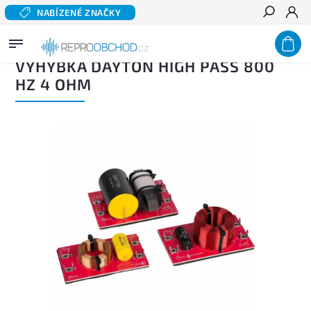
NABÍZENÉ ZNAČKY
Hledat
Domů
/
Výhybky
/
Výhybky pro drivery
/
Výhybka DAYTON High Pass 800 Hz 4 Ohm
VÝHYBKA DAYTON HIGH PASS 800
HZ 4 OHM