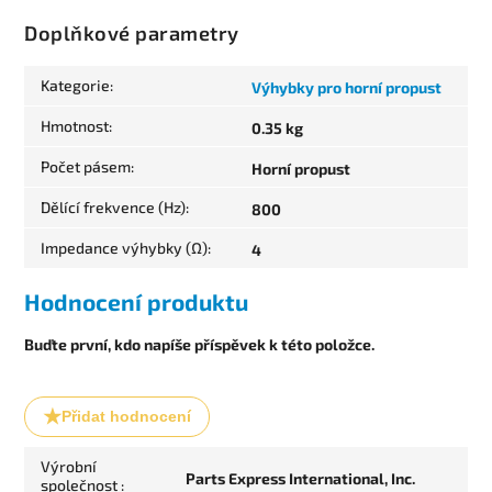
Doplňkové parametry
Kategorie
:
Výhybky pro horní propust
Hmotnost
:
0.35 kg
Počet pásem
:
Horní propust
Dělící frekvence (Hz)
:
800
Impedance výhybky (Ω)
:
4
Hodnocení produktu
Buďte první, kdo napíše příspěvek k této položce.
Přidat hodnocení
Výrobní
Parts Express International, Inc.
společnost
: