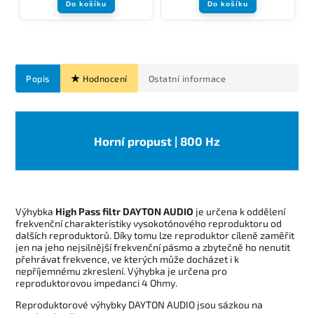
Do košíku
Do košíku
Popis
Hodnocení
Ostatní informace
Horní propust | 800 Hz
Výhybka
High Pass filtr DAYTON AUDIO
je určena k oddělení
frekvenční charakteristiky vysokotónového reproduktoru od
dalších reproduktorů. Díky tomu lze reproduktor cíleně zaměřit
jen na jeho nejsilnější frekvenční pásmo a zbytečně ho nenutit
přehrávat frekvence, ve kterých může docházet i k
nepříjemnému zkreslení. Výhybka je určena pro
reproduktorovou impedanci 4 Ohmy.
Reproduktorové výhybky DAYTON AUDIO jsou sázkou na