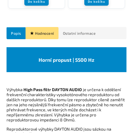
Do košíku
Do košíku
Popis
Hodnocení
Ostatní informace
Horní propust | 5500 Hz
Výhybka
High Pass filtr DAYTON AUDIO
je určena k oddělení
frekvenční charakteristiky vysokotónového reproduktoru od
dalších reproduktorů. Díky tomu lze reproduktor cíleně zaměřit
jen na jeho nejsilnější frekvenční pásmo a zbytečně ho nenutit
přehrávat frekvence, ve kterých může docházet i k
nepříjemnému zkreslení. Výhybka je určena pro
reproduktorovou impedanci 8 Ohmů.
Reproduktorové výhybky DAYTON AUDIO jsou sázkou na