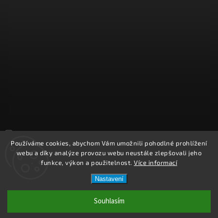
Sledovat na Instagramu
Používáme cookies, abychom Vám umožnili pohodlné prohlížení
webu a díky analýze provozu webu neustále zlepšovali jeho
Copyright 2026
REPROOBCHOD.cz
. Všechna práva vyhrazena.
funkce, výkon a použitelnost.
Více informací
Upravit nastavení cookies
Nastavení
Vytvořil
Shoptet
| Design
Shoptak.cz.
Souhlasím