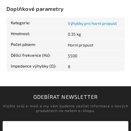
Doplňkové parametry
Kategorie
:
Výhybky pro horní propust
Hmotnost
:
0.35 kg
Počet pásem
:
Horní propust
Dělící frekvence (Hz)
:
5500
Impedance výhybky (Ω)
:
8
ODEBÍRAT NEWSLETTER
Vložte svůj e-mail a my vám budeme zasílat informace o nových
produktech na našem e-shopu.