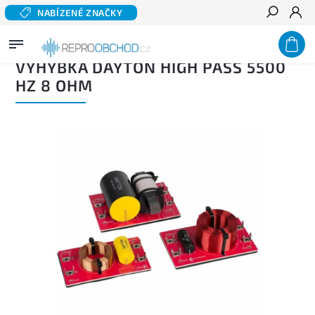
NABÍZENÉ ZNAČKY
Hledat
Domů
/
Výhybky
/
Výhybky pro drivery
/
Výhybka DAYTON High Pass 5500 Hz 8 Ohm
VÝHYBKA DAYTON HIGH PASS 5500
HZ 8 OHM