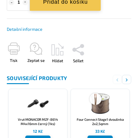
Přidat do košíku
Detailní informace
Tisk
Zeptat se
Hlídat
Sdílet
SOUVISEJÍCÍ PRODUKTY
‹
›
Vrut MONACOR MZF-8614
Four Connect Stage1 dvoulinka
M4x16mm černý (1ks)
2x2,5qmm
12 Kč
33 Kč