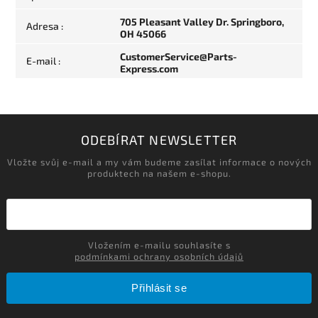
705 Pleasant Valley Dr. Springboro,
Adresa
:
OH 45066
CustomerService@Parts-
E-mail
:
Express.com
ODEBÍRAT NEWSLETTER
Vložte svůj e-mail a my vám budeme zasílat informace o nových
produktech na našem e-shopu.
Vložením e-mailu souhlasíte s
podmínkami ochrany osobních údajů
Přihlásit se