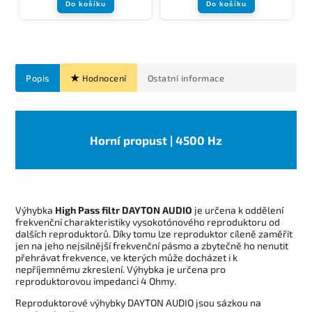
Do košíku
Do košíku
Popis
Hodnocení
Ostatní informace
Horní propust | 4500 Hz
Výhybka
High Pass filtr DAYTON AUDIO
je určena k oddělení
frekvenční charakteristiky vysokotónového reproduktoru od
dalších reproduktorů. Díky tomu lze reproduktor cíleně zaměřit
jen na jeho nejsilnější frekvenční pásmo a zbytečně ho nenutit
přehrávat frekvence, ve kterých může docházet i k
nepříjemnému zkreslení. Výhybka je určena pro
reproduktorovou impedanci 4 Ohmy.
Reproduktorové výhybky DAYTON AUDIO jsou sázkou na