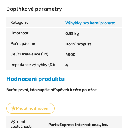
Doplňkové parametry
Kategorie
:
Výhybky pro horní propust
Hmotnost
:
0.35 kg
Počet pásem
:
Horní propust
Dělící frekvence (Hz)
:
4500
Impedance výhybky (Ω)
:
4
Hodnocení produktu
Buďte první, kdo napíše příspěvek k této položce.
Přidat hodnocení
Výrobní
Parts Express International, Inc.
společnost
: