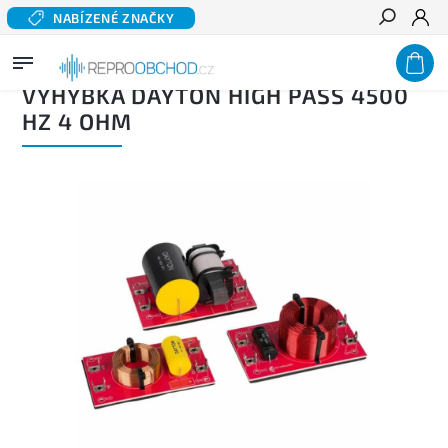
NABÍZENÉ ZNAČKY
Hledat
Domů
/
Výhybky
/
Výhybky pro drivery
/
Výhybka DAYTON High Pass 4500 Hz 4 Ohm
VÝHYBKA DAYTON HIGH PASS 4500
HZ 4 OHM