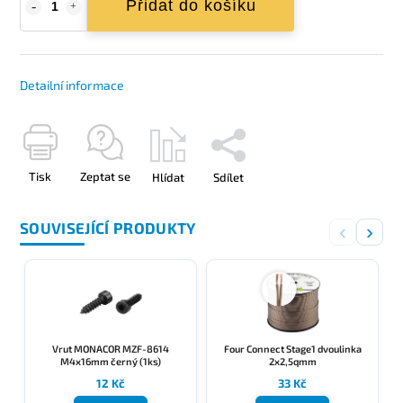
Přidat do košíku
Detailní informace
Tisk
Zeptat se
Hlídat
Sdílet
SOUVISEJÍCÍ PRODUKTY
‹
›
Vrut MONACOR MZF-8614
Four Connect Stage1 dvoulinka
M4x16mm černý (1ks)
2x2,5qmm
12 Kč
33 Kč