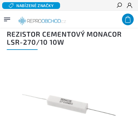
NABÍZENÉ ZNAČKY
Hledat
Domů
/
Výhybky
/
Součástky pro výhybky
/
Rezistory
/
Rezistor cementový MONACOR
LSR-270/10 10W
REZISTOR CEMENTOVÝ MONACOR
LSR-270/10 10W