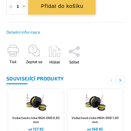
Přidat do košíku
Detailní informace
Tisk
Zeptat se
Hlídat
Sdílet
SOUVISEJÍCÍ PRODUKTY
‹
›
Vzduchová cívka HIGH-END 0,85
Vzduchová cívka HIGH-END 1,00
mm
mm
157 Kč
168 Kč
od
od