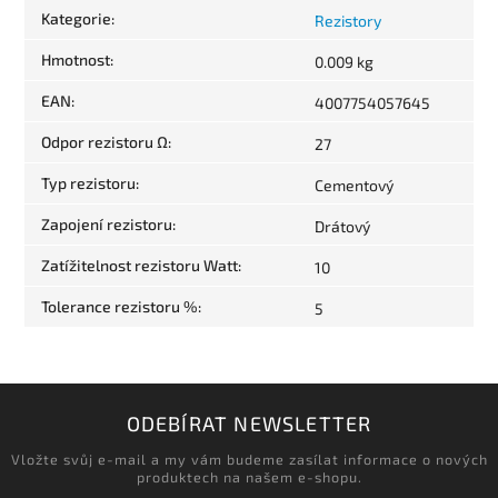
Kategorie
:
Rezistory
Hmotnost
:
0.009 kg
EAN
:
4007754057645
Odpor rezistoru Ω
:
27
Typ rezistoru
:
Cementový
Zapojení rezistoru
:
Drátový
Zatížitelnost rezistoru Watt
:
10
Tolerance rezistoru %
:
5
ODEBÍRAT NEWSLETTER
Vložte svůj e-mail a my vám budeme zasílat informace o nových
produktech na našem e-shopu.