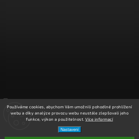
Sledovat na Instagramu
Používáme cookies, abychom Vám umožnili pohodlné prohlížení
webu a díky analýze provozu webu neustále zlepšovali jeho
Copyright 2026
REPROOBCHOD.cz
. Všechna práva vyhrazena.
funkce, výkon a použitelnost.
Více informací
Upravit nastavení cookies
Nastavení
Vytvořil
Shoptet
| Design
Shoptak.cz.