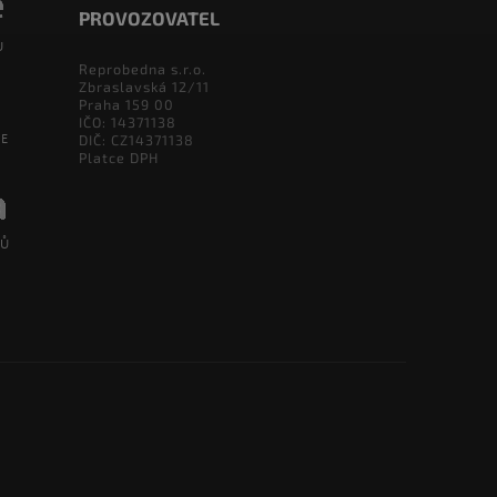
PROVOZOVATEL
Reprobedna s.r.o.
Zbraslavská 12/11
Praha 159 00
IČO: 14371138
DIČ: CZ14371138
Platce DPH