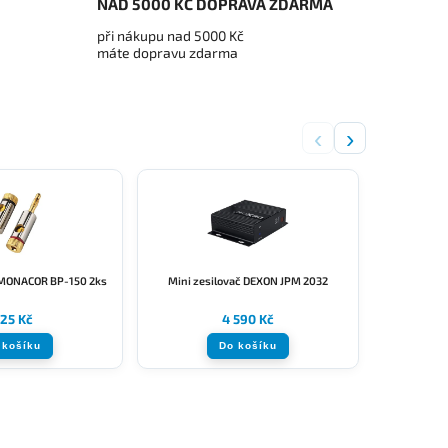
NAD 5000 KČ DOPRAVA ZDARMA
při nákupu nad 5000 Kč
máte dopravu zdarma
‹
›
 MONACOR BP-150 2ks
Mini zesilovač DEXON JPM 2032
Mini 
25 Kč
4 590 Kč
 košíku
Do košíku