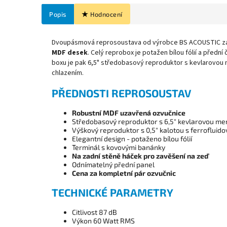
Popis
Hodnocení
Dvoupásmová reprosoustava od výrobce BS ACOUSTIC za
MDF desek
. Celý reprobox je potažen bílou fólií a předn
boxu je pak 6,5" středobasový reproduktor s kevlarovou
chlazením.
PŘEDNOSTI REPROSOUSTAV
Robustní MDF uzavřená ozvučnice
Středobasový reproduktor s 6,5" kevlarovou m
Výškový reproduktor s 0,5" kalotou s ferrofluid
Elegantní design - potaženo bílou fólií
Terminál s kovovými banánky
Na zadní stěně háček pro zavěšení na zeď
Odnímatelný přední panel
Cena za kompletní pár ozvučnic
TECHNICKÉ PARAMETRY
Citlivost 87 dB
Výkon 60 Watt RMS