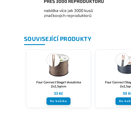
PŘES 3000 REPRODUKTORŮ
nabídka více jak 3000 kusů
značkových reproduktorů
SOUVISEJÍCÍ PRODUKTY
Four Connect Stage1 dvoulinka
Four Connect Sta
2x2,5qmm
2x2,5
33 Kč
59 K
Do košíku
Do koš