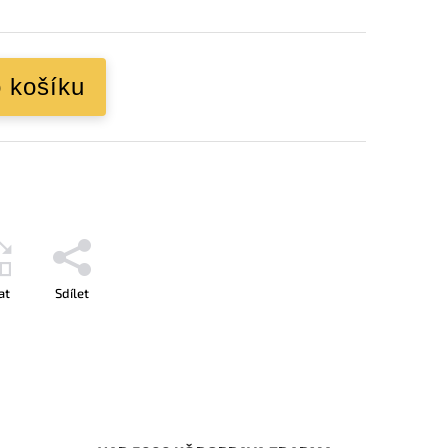
o košíku
at
Sdílet