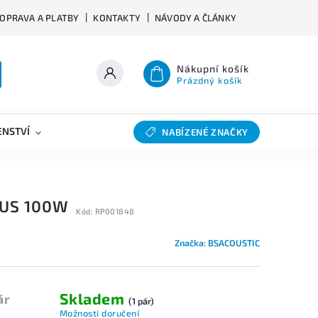
OPRAVA A PLATBY
KONTAKTY
NÁVODY A ČLÁNKY
Nákupní košík
Prázdný košík
ENSTVÍ
VÝHYBKY
SLEVY
BAZAR
NABÍZENÉ ZNAČKY
NUS 100W
Kód:
RP001848
Značka:
BSACOUSTIC
Skladem
ár
(1 pár)
Možnosti doručení