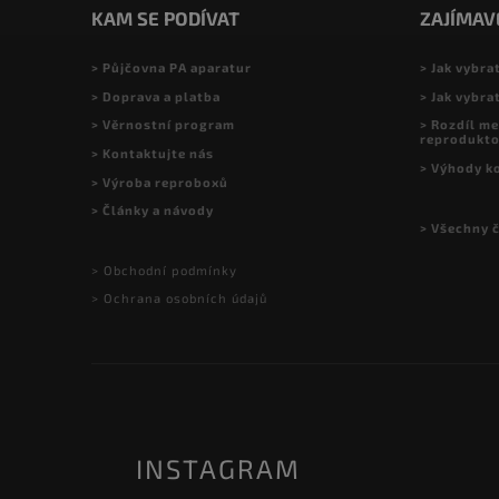
KAM SE PODÍVAT
ZAJÍMAV
> Půjčovna PA aparatur
> Jak vybra
> Doprava a platba
> Jak vybra
> Věrnostní program
> Rozdíl me
reprodukt
> Kontaktujte nás
> Výhody k
> Výroba reproboxů
> Články a návody
> Všechny 
> Obchodní podmínky
> Ochrana osobních údajů
INSTAGRAM