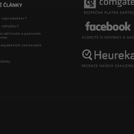
É ČLÁNKY
t reproduktor?
t výhybku?
zi aktivním a pasivním
orem
ompaktních zesilovačů
články