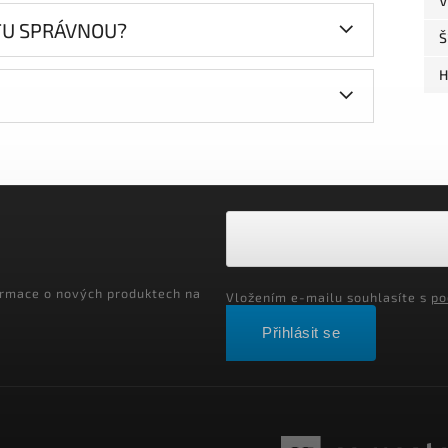
V
 TU SPRÁVNOU?
Š
H
ormace o nových produktech na
Vložením e-mailu souhlasíte s
po
Přihlásit se