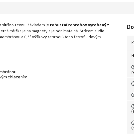
 slušnou cenu. Základem je
robustní reprobox vyrobený z
Do
í černá mřížka je na magnety a je odnímatelná. Srdcem audio
 membránou a 0,5" výškový reproduktor s ferrofluidovým
K
H
embránou
r
ovým chlazením
(
(