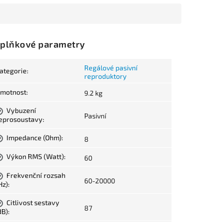
plňkové parametry
Regálové pasivní
ategorie
:
reproduktory
motnost
:
9.2 kg
Vybuzení
?
Pasivní
eprosoustavy
:
Impedance (Ohm)
:
8
?
Výkon RMS (Watt)
:
60
?
Frekvenční rozsah
?
60-20000
Hz)
:
Citlivost sestavy
?
87
dB)
: