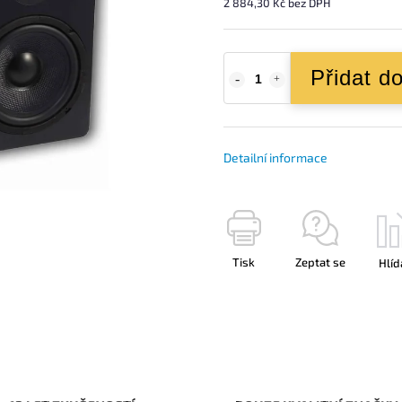
2 884,30 Kč bez DPH
Přidat d
Detailní informace
Tisk
Zeptat se
Hlíd