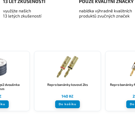
13 LET ZKUŠENOSTÍ
POUZE KVALITNÍ ZNAČKY
využijte našich
nabídka výhradně kvalitních
13 letých zkušeností
produktů zvučných značek
ge2 dvoulinka
Repro banánky kovové 2ks
Repro banánky
qmm
č
140 Kč
2
íku
Do košíku
Do