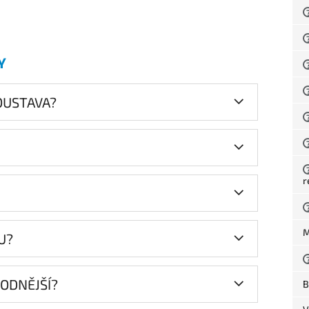
Y
SOUSTAVA?
r
M
U?
HODNĚJŠÍ?
B