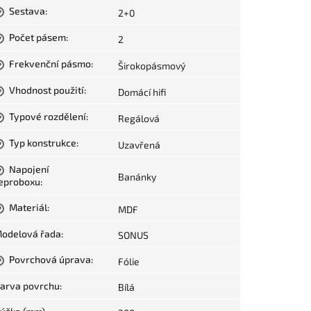
Sestava
:
2+0
?
Počet pásem
:
2
?
Frekvenční pásmo
:
Širokopásmový
?
Vhodnost použití
:
Domácí hifi
?
Typové rozdělení
:
Regálová
?
Typ konstrukce
:
Uzavřená
?
Napojení
?
Banánky
eproboxu
:
Materiál
:
MDF
?
odelová řada
:
SONUS
Povrchová úprava
:
Fólie
?
arva povrchu
:
Bílá