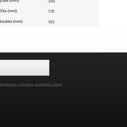
ýška (mm)
:
300
ířka (mm)
:
179
loubka (mm)
:
163
dmínkami ochrany osobních údajů