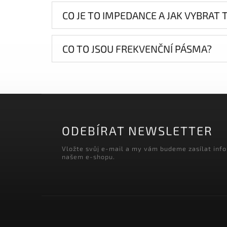
CO JE TO IMPEDANCE A JAK VYBRAT
CO TO JSOU FREKVENČNÍ PÁSMA?
ODEBÍRAT NEWSLETTER
Vložte svůj e-mail a my vám budeme zasílat inf
našem e-shopu.