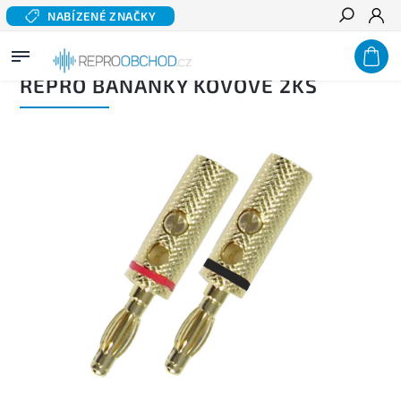
NABÍZENÉ ZNAČKY
Hledat
Domů
/
Příslušenství
/
Konektory a terminály
/
Banánky
/
Repro banánky kovové 2ks
REPRO BANÁNKY KOVOVÉ 2KS