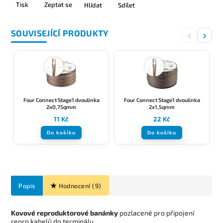
Tisk
Zeptat se
Hlídat
Sdílet
SOUVISEJÍCÍ PRODUKTY
‹
›
Four Connect Stage1 dvoulinka
Four Connect Stage1 dvoulinka
2x0,75qmm
2x1,5qmm
11 Kč
22 Kč
Do košíku
Do košíku
Popis
Hodnocení (9)
Kovové reproduktorové banánky
pozlacené pro připojení
repro kabelů do terminálu.