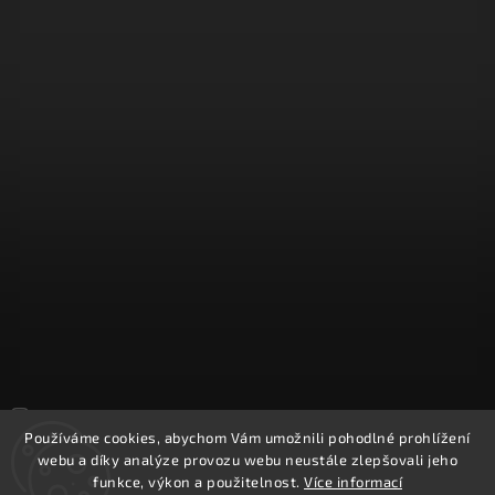
Sledovat na Instagramu
Používáme cookies, abychom Vám umožnili pohodlné prohlížení
webu a díky analýze provozu webu neustále zlepšovali jeho
Copyright 2026
REPROOBCHOD.cz
. Všechna práva vyhrazena.
funkce, výkon a použitelnost.
Více informací