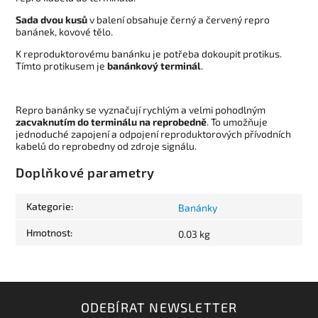
Sada dvou kusů
v balení obsahuje černý a červený repro
banánek, kovové tělo.
K reproduktorovému banánku je potřeba dokoupit protikus.
Tímto protikusem je
banánkový terminál
.
Repro banánky se vyznačují rychlým a velmi pohodlným
zacvaknutím do terminálu na reprobedně
. To umožňuje
jednoduché zapojení a odpojení reproduktorových přívodních
kabelů do reprobedny od zdroje signálu.
Doplňkové parametry
Kategorie
:
Banánky
Hmotnost
:
0.03 kg
ODEBÍRAT NEWSLETTER