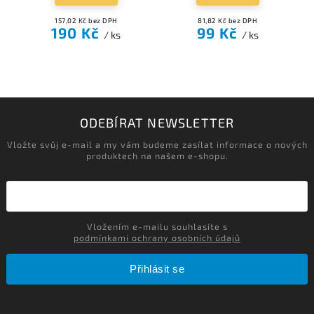
157,02 Kč bez DPH
81,82 Kč bez DPH
190 Kč
99 Kč
/ ks
/ ks
ODEBÍRAT NEWSLETTER
Vložte svůj e-mail a my vám budeme zasílat informace o nových
produktech na našem e-shopu.
Vložením e-mailu souhlasíte s
podmínkami ochrany osobních údajů
Přihlásit se