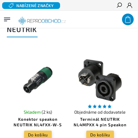
NABÍZENÉ ZNAČKY
Hledat
Domů
/
Prodávané značky
/
NEUTRIK
NEUTRIK
Skladem
(2 ks)
Objednáme od dodavatele
Konektor speakon
Terminál NEUTRIK
NEUTRIK NL4FXX-W-S
NL4MPXX 4 pin Speakon
Do košíku
Do košíku