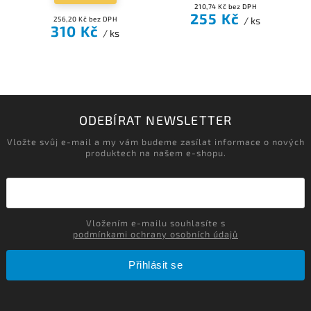
210,74 Kč bez DPH
255 Kč
256,20 Kč bez DPH
/ ks
310 Kč
/ ks
ODEBÍRAT NEWSLETTER
Vložte svůj e-mail a my vám budeme zasílat informace o nových
produktech na našem e-shopu.
Vložením e-mailu souhlasíte s
podmínkami ochrany osobních údajů
Přihlásit se