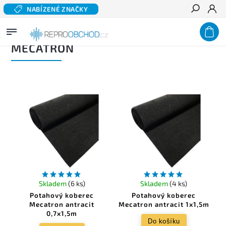
NABÍZENÉ ZNAČKY
Hledat
Domů
/
Prodávané značky
/
MECATRON
MECATRON
Skladem
(6 ks)
Skladem
(4 ks)
Potahový koberec
Potahový koberec
Mecatron antracit
Mecatron antracit 1x1,5m
0,7x1,5m
Do košíku