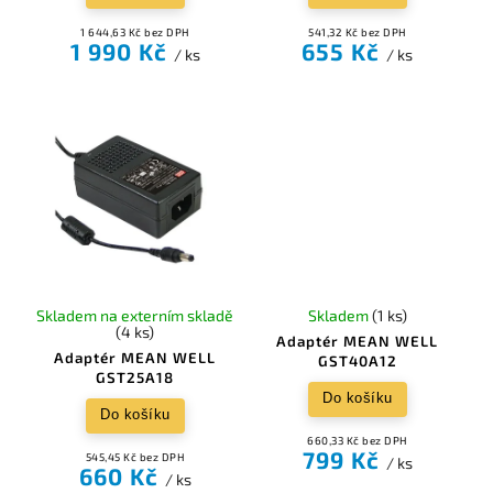
1 644,63 Kč bez DPH
541,32 Kč bez DPH
1 990 Kč
655 Kč
/ ks
/ ks
Skladem na externím skladě
Skladem
(1 ks)
(4 ks)
Adaptér MEAN WELL
Adaptér MEAN WELL
GST40A12
GST25A18
Do košíku
Do košíku
660,33 Kč bez DPH
799 Kč
545,45 Kč bez DPH
/ ks
660 Kč
/ ks