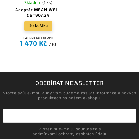
Skladem
(1 ks)
Adaptér MEAN WELL
GST90A24
Do košíku
1 214,88 Kč bez DPH
1 470 Kč
/ ks
ODEBÍRAT NEWSLETTER
Vložte svůj e-mail a my vám budeme zasílat informace o nových
produktech na našem e-shopu.
Vložením e-mailu souhlasíte s
podmínkami ochrany osobních údajů