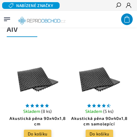
NABÍZENÉ ZNAČKY
Hledat
Domů
/
Prodávané značky
/
AIV
AIV
Skladem
(8 ks)
Skladem
(5 ks)
Akustická pěna 90x40x1,8
Akustická pěna 90x40x1,8
cm
cm samolepící
Do košíku
Do košíku