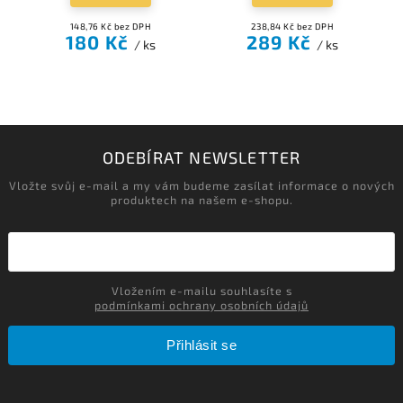
148,76 Kč bez DPH
238,84 Kč bez DPH
180 Kč
289 Kč
/ ks
/ ks
ODEBÍRAT NEWSLETTER
Vložte svůj e-mail a my vám budeme zasílat informace o nových
produktech na našem e-shopu.
Vložením e-mailu souhlasíte s
podmínkami ochrany osobních údajů
Přihlásit se