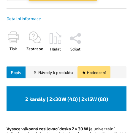
Detailní informace
Tisk
Zeptat se
Hlídat
Sdílet
Popis
Hodnocení
2 kanály | 2x30W (4Ω) | 2x15W (8Ω)
Vysoce výkonná zesilovací deska 2 × 30 W
je univerzální