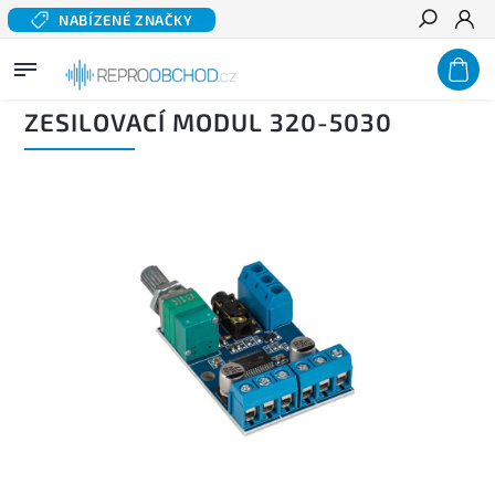
NABÍZENÉ ZNAČKY
Hledat
Domů
/
Domácí audio
/
Zesilovače, receivery a přepínače
/
Zesilovací moduly
/
Zesilovací
modul 320-5030
ZESILOVACÍ MODUL 320-5030