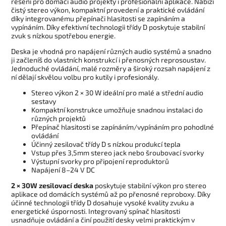
řešení pro domácí audio projekty i profesionální aplikace. Nabízí
čistý stereo výkon, kompaktní provedení a praktické ovládání
díky integrovanému přepínači hlasitosti se zapínáním a
vypínáním. Díky efektivní technologii třídy D poskytuje stabilní
zvuk s nízkou spotřebou energie.
Deska je vhodná pro napájení různých audio systémů a snadno
ji začleníš do vlastních konstrukcí i přenosných reprosoustav.
Jednoduché ovládání, malé rozměry a široký rozsah napájení z
ní dělají skvělou volbu pro kutily i profesionály.
Stereo výkon 2 × 30 W ideální pro malé a střední audio
sestavy
Kompaktní konstrukce umožňuje snadnou instalaci do
různých projektů
Přepínač hlasitosti se zapínáním/vypínáním pro pohodlné
ovládání
Účinný zesilovač třídy D s nízkou produkcí tepla
Vstup přes 3,5mm stereo jack nebo šroubovací svorky
Výstupní svorky pro připojení reproduktorů
Napájení 8–24 V DC
2 × 30W zesilovací deska
poskytuje stabilní výkon pro stereo
aplikace od domácích systémů až po přenosné reproboxy. Díky
účinné technologii třídy D dosahuje vysoké kvality zvuku a
energetické úspornosti. Integrovaný spínač hlasitosti
usnadňuje ovládání a činí použití desky velmi praktickým v