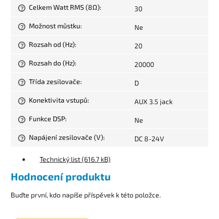
Celkem Watt RMS (8Ω)
:
30
?
Možnost můstku
:
Ne
?
Rozsah od (Hz)
:
20
?
Rozsah do (Hz)
:
20000
?
Třída zesilovače
:
D
?
Konektivita vstupů
:
AUX 3.5 jack
?
Funkce DSP
:
Ne
?
Napájení zesilovače (V)
:
DC 8-24V
?
Technický list (616.7 kB)
Hodnocení produktu
Buďte první, kdo napíše příspěvek k této položce.