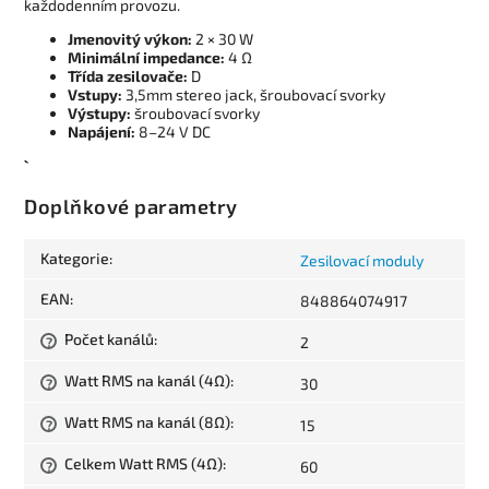
každodenním provozu.
Jmenovitý výkon:
2 × 30 W
Minimální impedance:
4 Ω
Třída zesilovače:
D
Vstupy:
3,5mm stereo jack, šroubovací svorky
Výstupy:
šroubovací svorky
Napájení:
8–24 V DC
Doplňkové parametry
Kategorie
:
Zesilovací moduly
EAN
:
848864074917
Počet kanálů
:
2
?
Watt RMS na kanál (4Ω)
:
30
?
Watt RMS na kanál (8Ω)
:
15
?
Celkem Watt RMS (4Ω)
:
60
?