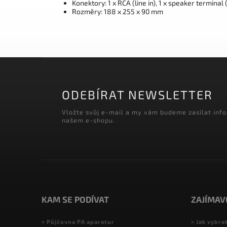
Konektory: 1 x RCA (line in), 1 x speaker terminal 
Rozměry: 188 x 255 x 90 mm
ODEBÍRAT NEWSLETTER
Vložte svůj e-mail a my vám budeme zasílat inf
našem e-shopu.
KAM SE PODÍVAT
ZAJÍMAV
> Půjčovna PA aparatur
> Jak vybra