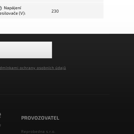
Napájení
?
230
esilovače (V)
:
dmínkami ochrany osobních údajů
PROVOZOVATEL
Reprobedna s.r.o.