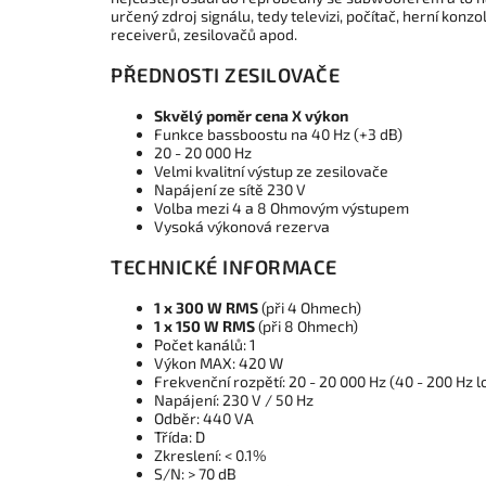
určený zdroj signálu, tedy televizi, počítač, herní konz
receiverů, zesilovačů apod.
PŘEDNOSTI ZESILOVAČE
Skvělý poměr cena X výkon
Funkce bassboostu na 40 Hz (+3 dB)
20 - 20 000 Hz
Velmi kvalitní výstup ze zesilovače
Napájení ze sítě 230 V
Volba mezi 4 a 8 Ohmovým výstupem
Vysoká výkonová rezerva
TECHNICKÉ INFORMACE
1 x 300 W RMS
(při 4 Ohmech)
1 x 150 W RMS
(při 8 Ohmech)
Počet kanálů: 1
Výkon MAX: 420 W
Frekvenční rozpětí: 20 - 20 000 Hz (40 - 200 Hz l
Napájení: 230 V / 50 Hz
Odběr: 440 VA
Třída: D
Zkreslení: < 0.1%
S/N: > 70 dB