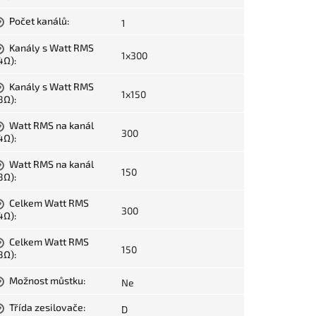
Počet kanálů
:
1
?
Kanály s Watt RMS
?
1x300
4Ω)
:
Kanály s Watt RMS
?
1x150
8Ω)
:
Watt RMS na kanál
?
300
4Ω)
:
Watt RMS na kanál
?
150
8Ω)
:
Celkem Watt RMS
?
300
4Ω)
:
Celkem Watt RMS
?
150
8Ω)
:
Možnost můstku
:
Ne
?
Třída zesilovače
:
D
?