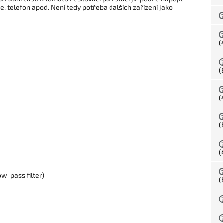
ole, telefon apod. Není tedy potřeba dalších zařízení jako
(
(
(
(
(
ow-pass filter)
(