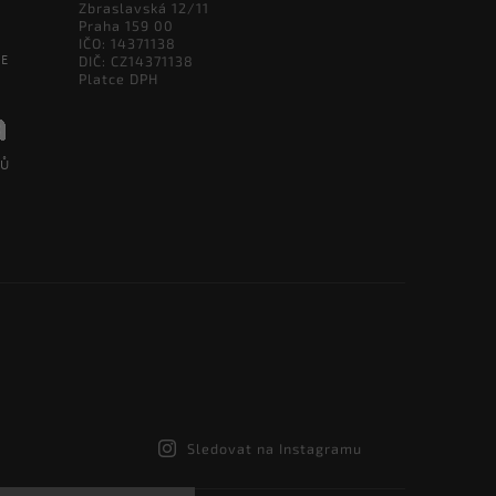
Zbraslavská 12/11
Praha 159 00
IČO: 14371138
DIČ: CZ14371138
Platce DPH
Sledovat na Instagramu