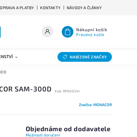
OPRAVA A PLATBY
KONTAKTY
NÁVODY A ČLÁNKY
Nákupní košík
Prázdný košík
ENSTVÍ
VÝHYBKY
SLEVY
BAZAR
NABÍZENÉ ZNAČKY
00D
COR SAM-300D
Kód:
RP000341
Značka:
MONACOR
Objednáme od dodavatele
s
Možnosti doručení