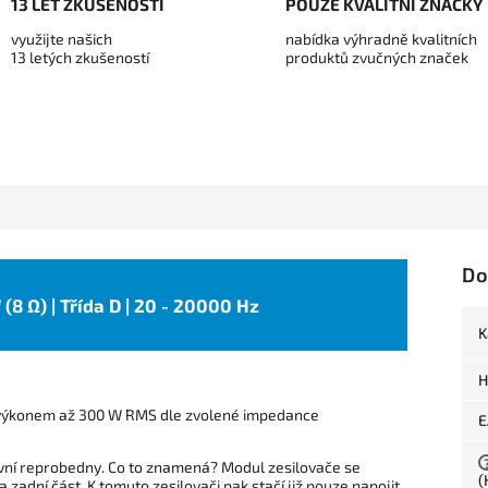
13 LET ZKUŠENOSTÍ
POUZE KVALITNÍ ZNAČKY
využijte našich
nabídka výhradně kvalitních
13 letých zkušeností
produktů zvučných značek
Do
(8 Ω) | Třída D | 20 - 20000 Hz
K
H
výkonem až 300 W RMS dle zvolené impedance
E
vní reprobedny. Co to znamená? Modul zesilovače se
(
zadní část. K tomuto zesilovači pak stačí již pouze napojit