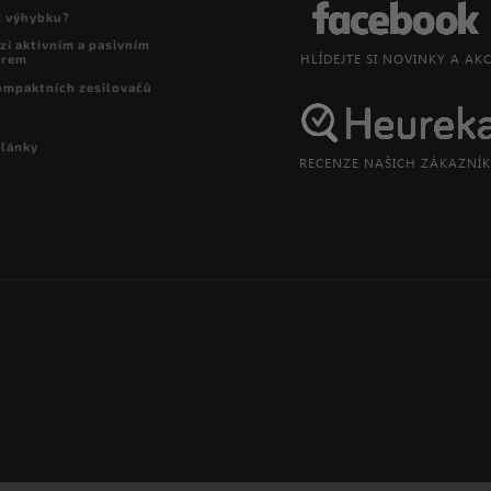
t výhybku?
zi aktivním a pasivním
orem
ompaktních zesilovačů
články