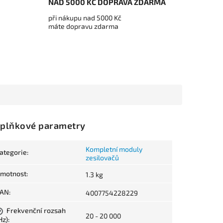
NAD 5000 KČ DOPRAVA ZDARMA
při nákupu nad 5000 Kč
máte dopravu zdarma
plňkové parametry
Kompletní moduly
ategorie
:
zesilovačů
motnost
:
1.3 kg
AN
:
4007754228229
Frekvenční rozsah
?
20 - 20 000
Hz)
: