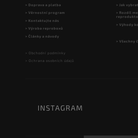
> Doprava a platba
> Jak vybra
> Věrnostní program
> Rozdíl me
reprodukt
> Kontaktujte nás
> Výhody k
> Výroba reproboxů
> Články a návody
> Všechny 
> Obchodní podmínky
> Ochrana osobních údajů
INSTAGRAM