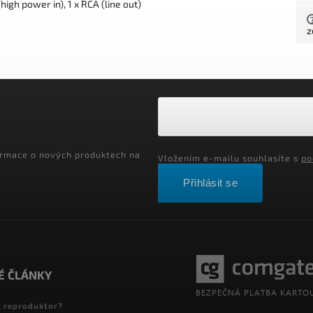
(high power in), 1 x RCA (line out)
z
ormace o nových produktech na
Vložením e-mailu souhlasíte s
po
Přihlásit se
É ČLÁNKY
t reproduktor?