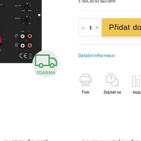
5 784,30 Kč bez DPH
Přidat d
Detailní informace
ZDARMA
Tisk
Zeptat se
Hlíd