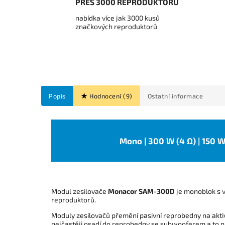
PŘES 3000 REPRODUKTORŮ
nabídka více jak 3000 kusů
značkových reproduktorů
Popis
Hodnocení (9)
Ostatní informace
Mono | 300 W (4 Ω) | 150 W 
Modul zesilovače
Monacor SAM-300D
je monoblok s 
reproduktorů.
Moduly zesilovačů přemění pasivní reprobedny na akti
nejčastěji osadí do reprobedny se subwooferem a to na 