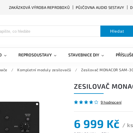
ZAKÁZKOVÁ VÝROBA REPROBOXŮ
PŮJČOVNA AUDIO SESTAVY
D
Hledat
O
REPROSOUSTAVY
STAVEBNICE DIY
PŘÍSLUŠ
nače
/
Kompletní moduly zesilovačů
/
Zesilovač MONACOR SAM-3
ZESILOVAČ MONA
9 hodnocení
6 999 Kč
/ k