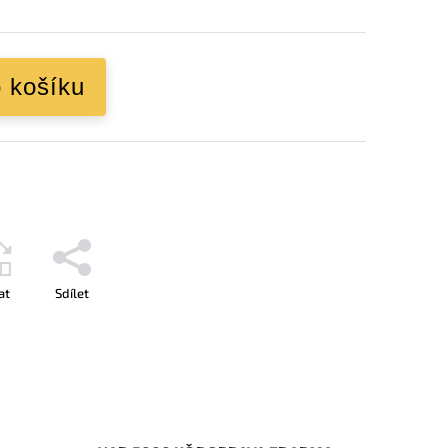
o košíku
at
Sdílet