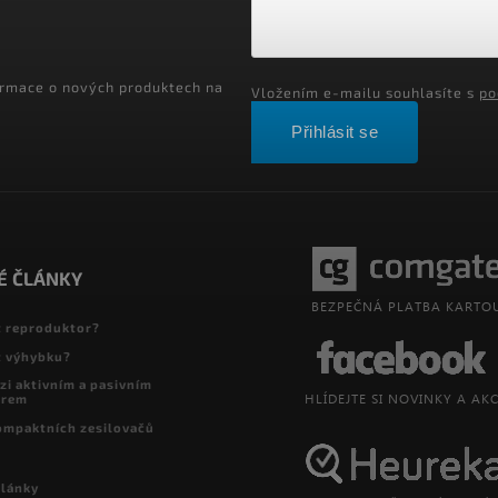
ormace o nových produktech na
Vložením e-mailu souhlasíte s
po
Přihlásit se
É ČLÁNKY
t reproduktor?
t výhybku?
zi aktivním a pasivním
orem
ompaktních zesilovačů
články