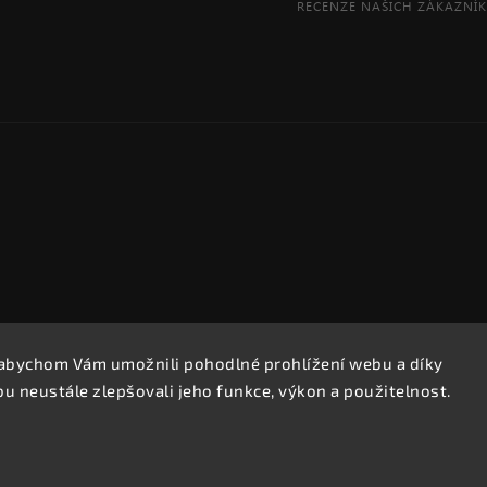
abychom Vám umožnili pohodlné prohlížení webu a díky
Copyright 2026
REPROOBCHOD.cz
. Všechna práva vyhrazena.
 neustále zlepšovali jeho funkce, výkon a použitelnost.
Upravit nastavení cookies
Vytvořil
Shoptet
| Design
Shoptak.cz.