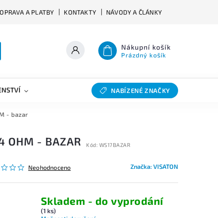
OPRAVA A PLATBY
KONTAKTY
NÁVODY A ČLÁNKY
Nákupní košík
Prázdný košík
ENSTVÍ
VÝHYBKY
SLEVY
BAZAR
NABÍZENÉ ZNAČKY
M - bazar
 4 OHM - BAZAR
Kód:
WS17BAZAR
Značka:
VISATON
Neohodnoceno
Skladem - do vyprodání
(1 ks)