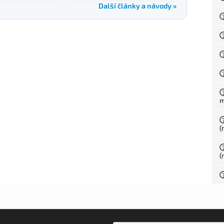
Další články a návody »
(
(