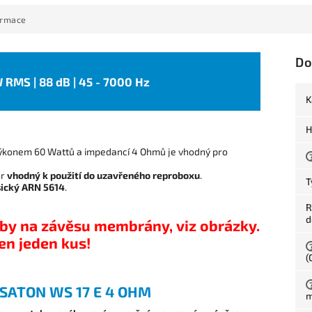
ormace
Do
 W RMS | 88 dB | 45 - 7000 Hz
K
H
ýkonem 60 Wattů a impedancí 4 Ohmů je vhodný pro
or
vhodný k použití do uzavřeného reproboxu
.
T
sický ARN 5614
.
R
d
by na závěsu membrány, viz obrázky.
en jeden kus!
(
SATON WS 17 E 4 OHM
m