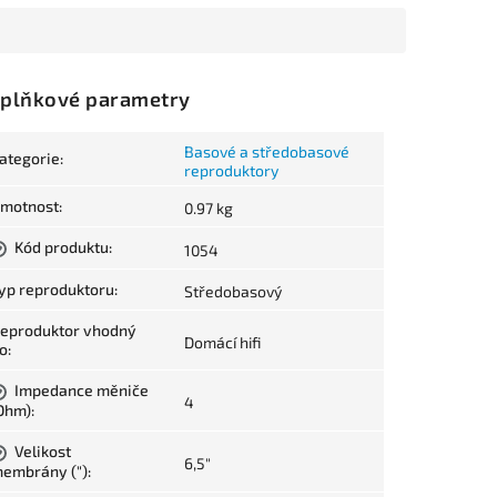
plňkové parametry
Basové a středobasové
ategorie
:
reproduktory
motnost
:
0.97 kg
Kód produktu
:
1054
?
yp reproduktoru
:
Středobasový
eproduktor vhodný
Domácí hifi
o
:
Impedance měniče
?
4
Ohm)
:
Velikost
?
6,5"
embrány (")
: