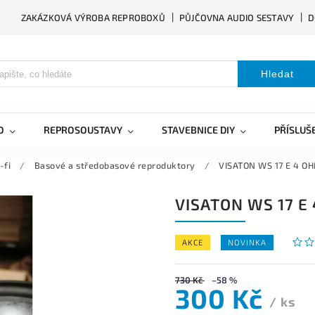
ZAKÁZKOVÁ VÝROBA REPROBOXŮ
PŮJČOVNA AUDIO SESTAVY
D
Hledat
O
REPROSOUSTAVY
STAVEBNICE DIY
PŘÍSLUŠ
-fi
/
Basové a středobasové reproduktory
/
VISATON WS 17 E 4 OH
VISATON WS 17 E
AKCE
NOVINKA
730 Kč
–58 %
300 Kč
/ ks