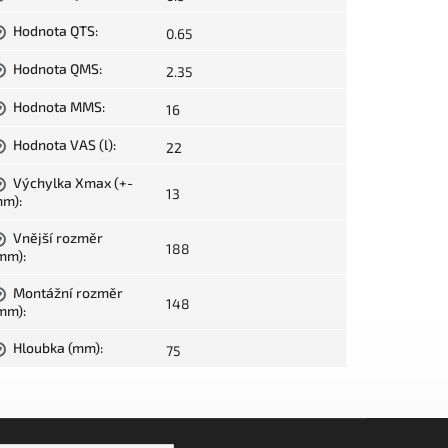
Hodnota QTS
:
0.65
?
Hodnota QMS
:
2.35
?
Hodnota MMS
:
16
?
Hodnota VAS (l)
:
22
?
Výchylka Xmax (+-
?
13
mm)
:
Vnější rozměr
?
188
mm)
:
Montážní rozměr
?
148
mm)
:
Hloubka (mm)
:
75
?