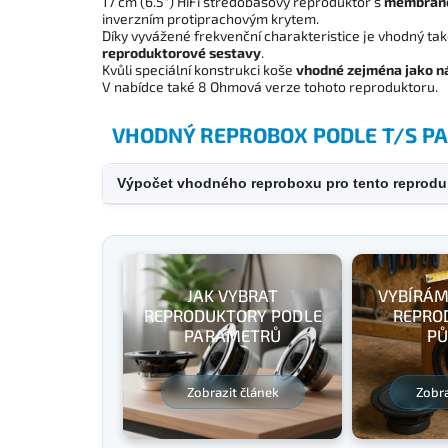
17 cm (6.5") HiFi středobasový reproduktor s
membráno
inverzním protiprachovým krytem.
Díky vyvážené frekvenční charakteristice je vhodný ta
reproduktorové sestavy
.
Kvůli speciální konstrukci koše
vhodné zejména jako n
V nabídce také 8 Ohmová verze tohoto reproduktoru.
VHODNÝ REPROBOX PODLE T/S 
Výpočet vhodného reproboxu pro tento reprodu
JAK VYBRAT
VYBÍRÁM
REPRODUKTORY PODLE
REPRO
PARAMETRŮ
PŮ
Zobrazit článek
Zobra