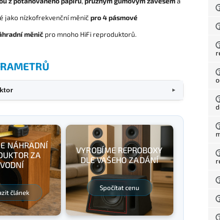
u z potahovaného papíru
,
pružným gumovým závěsem
a
ké jako nízkofrekvenční měnič
pro 4 pásmové
áhradní měnič
pro mnoho HiFi reproduktorů.
r
PARAMETRŮ
o
ktor
▼
d
m
E NÁHRADNÍ
VYROBÍME REPROBOXY
DUKTOR ZA
DLE VAŠEHO ZADÁNÍ
r
VODNÍ
Spočítat cenu
zit článek