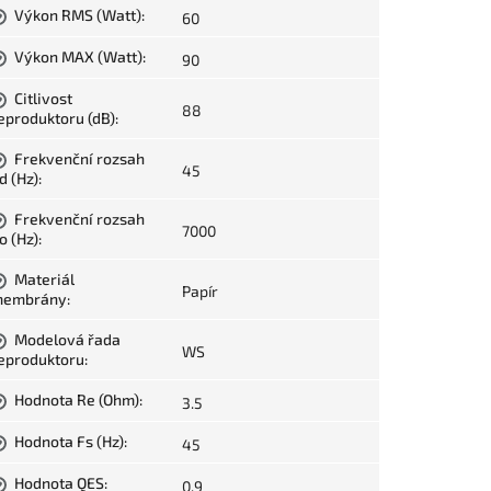
Výkon RMS (Watt)
:
60
?
Výkon MAX (Watt)
:
90
?
Citlivost
?
88
eproduktoru (dB)
:
Frekvenční rozsah
?
45
d (Hz)
:
Frekvenční rozsah
?
7000
o (Hz)
:
Materiál
?
Papír
embrány
:
Modelová řada
?
WS
eproduktoru
:
Hodnota Re (Ohm)
:
3.5
?
Hodnota Fs (Hz)
:
45
?
Hodnota QES
:
0.9
?