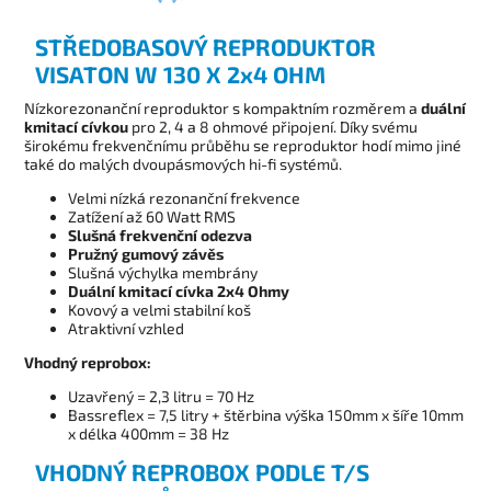
STŘEDOBASOVÝ REPRODUKTOR
VISATON W 130 X 2x4 OHM
Nízkorezonanční reproduktor s kompaktním rozměrem a
duální
kmitací cívkou
pro 2, 4 a 8 ohmové připojení. Díky svému
širokému frekvenčnímu průběhu se reproduktor hodí mimo jiné
také do malých dvoupásmových hi-fi systémů.
Velmi nízká rezonanční frekvence
Zatížení až 60 Watt RMS
Slušná frekvenční odezva
Pružný gumový závěs
Slušná výchylka membrány
Duální kmitací cívka 2x4 Ohmy
Kovový a velmi stabilní koš
Atraktivní vzhled
Vhodný reprobox:
Uzavřený = 2,3 litru = 70 Hz
Bassreflex = 7,5 litry + štěrbina výška 150mm x šíře 10mm
x délka 400mm = 38 Hz
VHODNÝ REPROBOX PODLE T/S