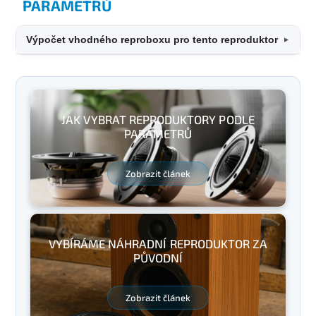
PARAMETRŮ
Výpočet vhodného reproboxu pro tento reproduktor
▼
JAK VYBRAT REPRODUKTORY PODLE
PARAMETRŮ
Zobrazit článek
VYBÍRÁME NÁHRADNÍ REPRODUKTOR ZA
PŮVODNÍ
Zobrazit článek