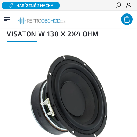
NABÍZENÉ ZNAČKY
Hledat
Domů
/
Domácí audio
/
Komponentní reproduktory hi-fi
/
Basové a středobasové
reproduktory
/
VISATON W 130 X 2x4 OHM
VISATON W 130 X 2X4 OHM