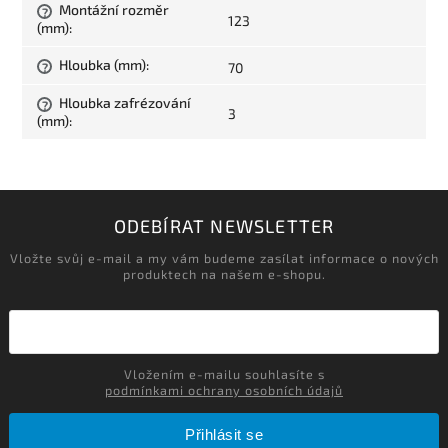
Montážní rozměr
?
123
(mm)
:
Hloubka (mm)
:
70
?
Hloubka zafrézování
?
3
(mm)
:
ODEBÍRAT NEWSLETTER
Vložte svůj e-mail a my vám budeme zasílat informace o nových
produktech na našem e-shopu.
Vložením e-mailu souhlasíte s
podmínkami ochrany osobních údajů
Přihlásit se