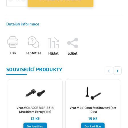
Detailní informace
Tisk
Zeptat se
Hlídat
Sdílet
SOUVISEJÍCÍ PRODUKTY
‹
›
Vrut MONACOR MZF-8614
Vrut M4x19mm fosfátovaný (set
M4x16mm černý (1ks)
10ks)
12 Kč
19 Kč
Do košíku
Do košíku