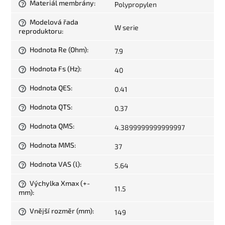
Materiál membrány
:
Polypropylen
?
Modelová řada
?
W serie
reproduktoru
:
Hodnota Re (Ohm)
:
7.9
?
Hodnota Fs (Hz)
:
40
?
Hodnota QES
:
0.41
?
Hodnota QTS
:
0.37
?
Hodnota QMS
:
4.3899999999999997
?
Hodnota MMS
:
37
?
Hodnota VAS (l)
:
5.64
?
Výchylka Xmax (+-
?
11.5
mm)
:
Vnější rozměr (mm)
:
149
?