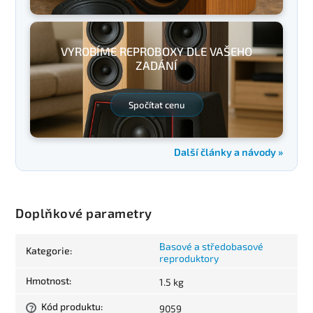
VYROBÍME REPROBOXY DLE VAŠEHO
ZADÁNÍ
Spočítat cenu
Další články a návody »
Doplňkové parametry
Basové a středobasové
Kategorie
:
reproduktory
Hmotnost
:
1.5 kg
Kód produktu
:
9059
?