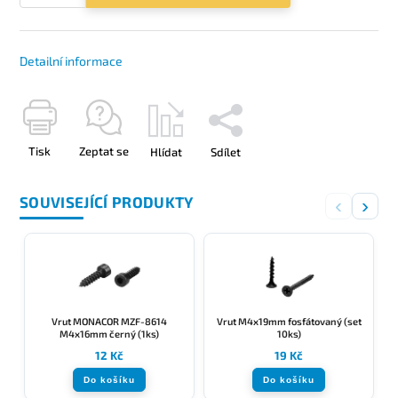
Detailní informace
Tisk
Zeptat se
Hlídat
Sdílet
SOUVISEJÍCÍ PRODUKTY
‹
›
Vrut MONACOR MZF-8614
Vrut M4x19mm fosfátovaný (set
M4x16mm černý (1ks)
10ks)
12 Kč
19 Kč
Do košíku
Do košíku