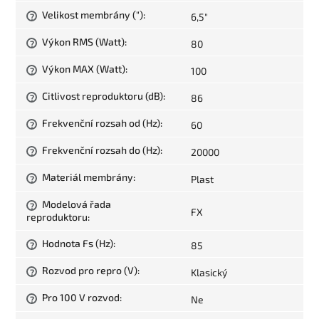
Velikost membrány (")
:
6,5"
?
Výkon RMS (Watt)
:
80
?
Výkon MAX (Watt)
:
100
?
Citlivost reproduktoru (dB)
:
86
?
Frekvenční rozsah od (Hz)
:
60
?
Frekvenční rozsah do (Hz)
:
20000
?
Materiál membrány
:
Plast
?
Modelová řada
?
FX
reproduktoru
:
Hodnota Fs (Hz)
:
85
?
Rozvod pro repro (V)
:
Klasický
?
Pro 100 V rozvod
:
Ne
?