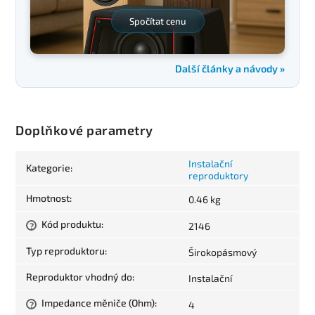
Spočítat cenu
Další články a návody »
Doplňkové parametry
Instalační
Kategorie
:
reproduktory
Hmotnost
:
0.46 kg
Kód produktu
:
2146
?
Typ reproduktoru
:
Širokopásmový
Reproduktor vhodný do
:
Instalační
Impedance měniče (Ohm)
:
4
?