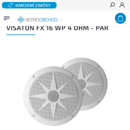
NABÍZENÉ ZNAČKY
Hledat
Domů
/
Profi audio
/
Instalační reproduktory
/
VISATON FX 16 WP 4 OHM - PÁR
VISATON FX 16 WP 4 OHM - PÁR