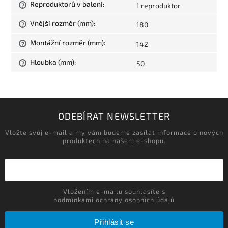
Reproduktorů v balení
:
1 reproduktor
?
Vnější rozměr (mm)
:
180
?
Montážní rozměr (mm)
:
142
?
Hloubka (mm)
:
50
?
ODEBÍRAT NEWSLETTER
Vložte svůj e-mail a my vám budeme zasílat informace o nových
produktech na našem e-shopu.
Vložením e-mailu souhlasíte s
podmínkami ochrany osobních údajů
Přihlásit se