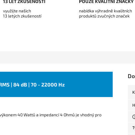
13 LET ZKUŠENOSTÍ
POUZE KVALITNÍ ZNAČKY
využijte našich
nabídka výhradně kvalitních
13 letých zkušeností
produktů zvučných značek
Do
 RMS | 84 dB | 70 - 22000 Hz
K
H
výkonem 40 Wattů a impedancí 4 Ohmů je vhodný pro
T