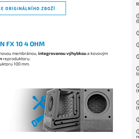
R
(
N FX 10 4 OHM
lenovou membránou,
integrovanou výhybkou
a kovovým
n
reproduktoru.
uktoru 100 mm.
(
(
(
r