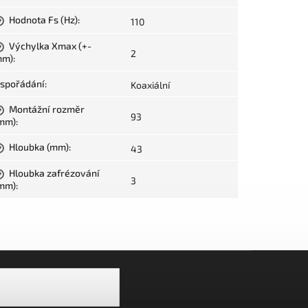
Hodnota Fs (Hz)
:
110
?
Výchylka Xmax (+-
?
2
mm)
:
spořádání
:
Koaxiální
Montážní rozměr
?
93
mm)
:
Hloubka (mm)
:
43
?
Hloubka zafrézování
?
3
mm)
: