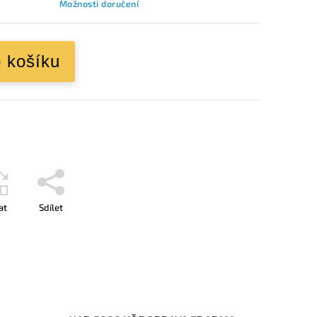
Možnosti doručení
o košíku
at
Sdílet