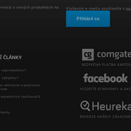
ormace o nových produktech na
Vložením e-mailu souhlasíte s
po
Přihlásit se
É ČLÁNKY
t reproduktor?
t výhybku?
zi aktivním a pasivním
orem
ompaktních zesilovačů
články