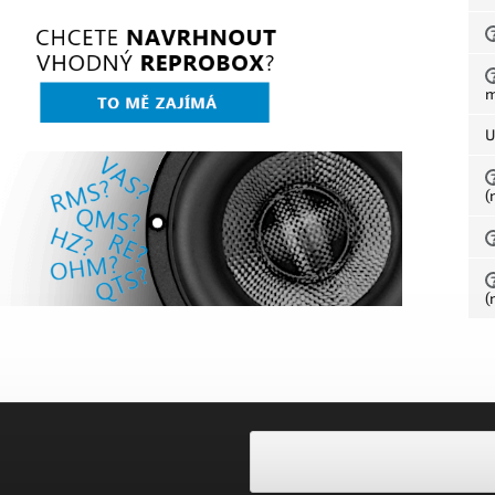
U
(
(