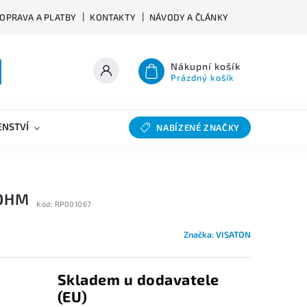
OPRAVA A PLATBY
KONTAKTY
NÁVODY A ČLÁNKY
Nákupní košík
Prázdný košík
ENSTVÍ
VÝHYBKY
SLEVY
BAZAR
NABÍZENÉ ZNAČKY
 OHM
Kód:
RP001067
Značka:
VISATON
Skladem u dodavatele
(EU)