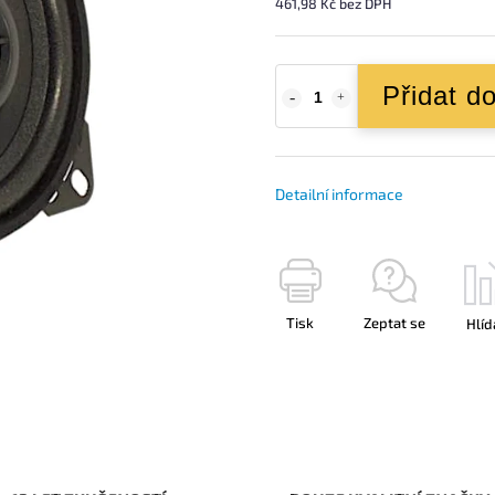
461,98 Kč bez DPH
Přidat d
Detailní informace
Tisk
Zeptat se
Hlíd