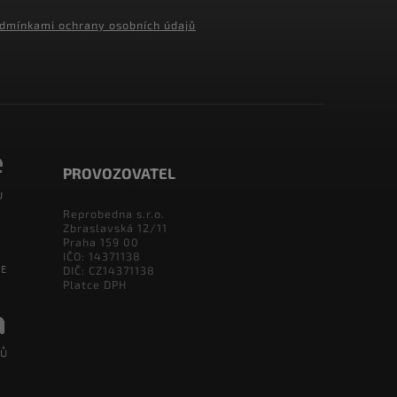
dmínkami ochrany osobních údajů
PROVOZOVATEL
Reprobedna s.r.o.
Zbraslavská 12/11
Praha 159 00
IČO: 14371138
DIČ: CZ14371138
Platce DPH