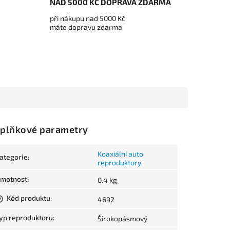
NAD 5000 KČ DOPRAVA ZDARMA
při nákupu nad 5000 Kč
máte dopravu zdarma
plňkové parametry
Koaxiální auto
ategorie
:
reproduktory
motnost
:
0.4 kg
Kód produktu
:
4692
?
yp reproduktoru
:
Širokopásmový