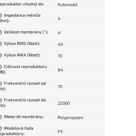
eproduktor vhodný do
:
Automobil
Impedance měniče
?
4
Ohm)
:
Velikost membrány (")
:
4"
?
Výkon RMS (Watt)
:
40
?
Výkon MAX (Watt)
:
70
?
Citlivost reproduktoru
?
84
dB)
:
Frekvenční rozsah od
?
70
Hz)
:
Frekvenční rozsah do
?
22000
Hz)
:
Materiál membrány
:
Polypropylen
?
Modelová řada
?
FX
eproduktoru
: