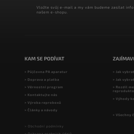
Vložte svůj e-mail a my vám budeme zasílat inf
našem e-shopu.
KAM SE PODÍVAT
ZAJÍMAV
> Půjčovna PA aparatur
> Jak vybra
> Doprava a platba
> Jak vybra
> Věrnostní program
> Rozdíl me
reprodukt
> Kontaktujte nás
> Výhody k
> Výroba reproboxů
> Články a návody
> Všechny 
> Obchodní podmínky
> Ochrana osobních údajů