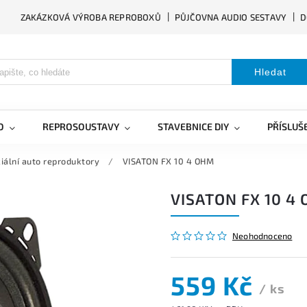
ZAKÁZKOVÁ VÝROBA REPROBOXŮ
PŮJČOVNA AUDIO SESTAVY
D
Hledat
O
REPROSOUSTAVY
STAVEBNICE DIY
PŘÍSLUŠ
iální auto reproduktory
/
VISATON FX 10 4 OHM
VISATON FX 10 4
Neohodnoceno
559 Kč
/ ks