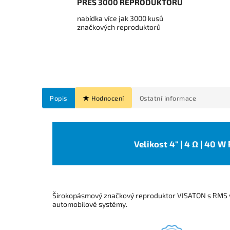
PŘES 3000 REPRODUKTORŮ
nabídka více jak 3000 kusů
značkových reproduktorů
Popis
Hodnocení
Ostatní informace
Velikost 4" | 4 Ω | 40 W
Širokopásmový značkový reproduktor VISATON s RMS 
automobilové systémy.