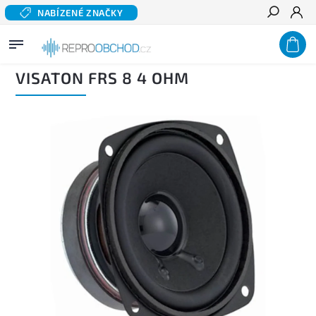
NABÍZENÉ ZNAČKY
Hledat
Domů
/
Domácí audio
/
Komponentní reproduktory hi-fi
/
Širokopásmové reproduktory
/
VISATON FRS 8 4 OHM
VISATON FRS 8 4 OHM