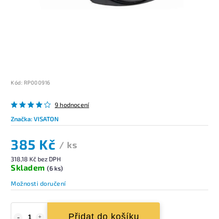
Kód:
RP000916
9 hodnocení
Značka:
VISATON
385 Kč
/ ks
318,18 Kč bez DPH
Skladem
(6 ks)
Možnosti doručení
Přidat do košíku