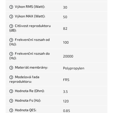
Výkon RMS (Watt)
:
30
?
Výkon MAX (Watt)
:
50
?
Citlivost reproduktoru
?
82
(dB)
:
Frekvenční rozsah od
?
100
(Hz)
:
Frekvenční rozsah do
?
20000
(Hz)
:
Materiál membrány
:
Polypropylen
?
Modelová řada
?
FRS
reproduktoru
:
Hodnota Re (Ohm)
:
3.5
?
Hodnota Fs (Hz)
:
120
?
Hodnota QES
:
0.85
?