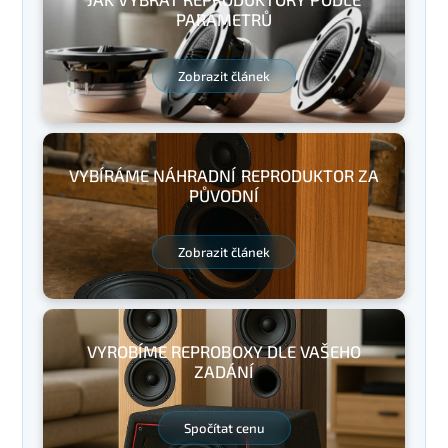
PARAMETRŮ
Zobrazit článek
VYBÍRÁME NÁHRADNÍ REPRODUKTOR ZA
PŮVODNÍ
Zobrazit článek
VYROBÍME REPROBOXY DLE VAŠEHO
ZADÁNÍ
Spočítat cenu