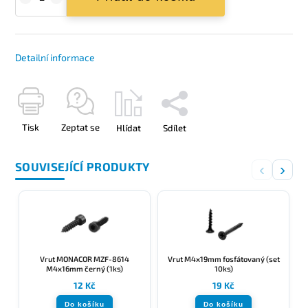
Detailní informace
Tisk
Zeptat se
Hlídat
Sdílet
SOUVISEJÍCÍ PRODUKTY
‹
›
Vrut MONACOR MZF-8614
Vrut M4x19mm fosfátovaný (set
M4x16mm černý (1ks)
10ks)
12 Kč
19 Kč
Do košíku
Do košíku