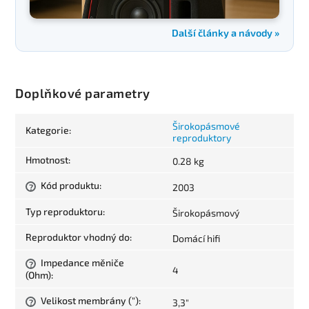
Další články a návody »
Doplňkové parametry
Širokopásmové
Kategorie
:
reproduktory
Hmotnost
:
0.28 kg
Kód produktu
:
2003
?
Typ reproduktoru
:
Širokopásmový
Reproduktor vhodný do
:
Domácí hifi
Impedance měniče
?
4
(Ohm)
:
Velikost membrány (")
:
3,3"
?