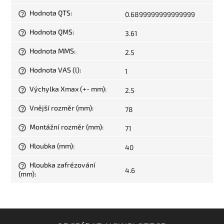
Hodnota QTS
:
0.6899999999999999
?
Hodnota QMS
:
3.61
?
Hodnota MMS
:
2.5
?
Hodnota VAS (l)
:
1
?
Výchylka Xmax (+- mm)
:
2.5
?
Vnější rozměr (mm)
:
78
?
Montážní rozměr (mm)
:
71
?
Hloubka (mm)
:
40
?
Hloubka zafrézování
?
4.6
(mm)
: