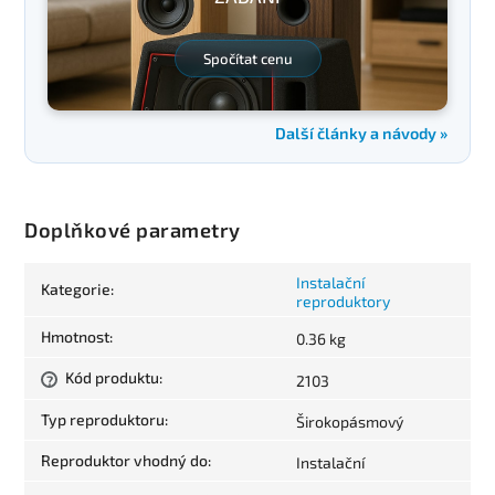
Spočítat cenu
Další články a návody »
Doplňkové parametry
Instalační
Kategorie
:
reproduktory
Hmotnost
:
0.36 kg
Kód produktu
:
2103
?
Typ reproduktoru
:
Širokopásmový
Reproduktor vhodný do
:
Instalační