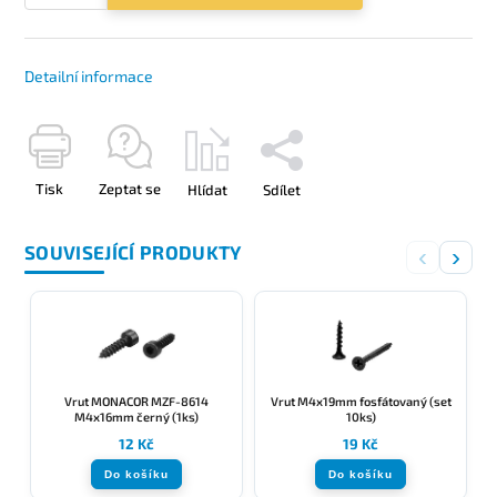
Detailní informace
Tisk
Zeptat se
Hlídat
Sdílet
SOUVISEJÍCÍ PRODUKTY
‹
›
Vrut MONACOR MZF-8614
Vrut M4x19mm fosfátovaný (set
M4x16mm černý (1ks)
10ks)
12 Kč
19 Kč
Do košíku
Do košíku