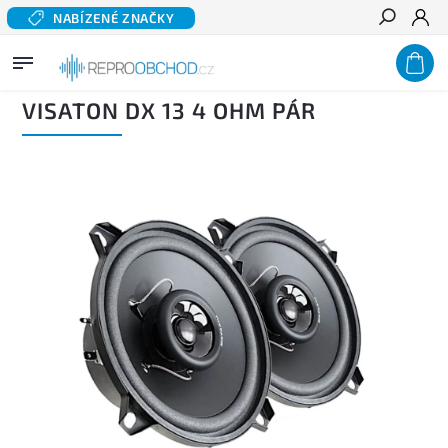
NABÍZENÉ ZNAČKY
Hledat
Domů
/
Auto audio
/
Reproduktory do auta
/
Koaxiální auto reproduktory
/
VISATON DX 13
4 OHM PÁR
VISATON DX 13 4 OHM PÁR