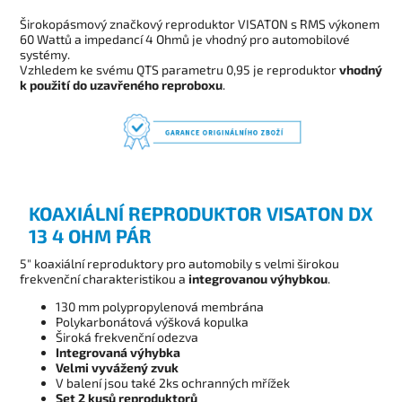
Širokopásmový značkový reproduktor VISATON s RMS výkonem
60 Wattů a impedancí 4 Ohmů je vhodný pro automobilové
systémy.
Vzhledem ke svému QTS parametru 0,95 je reproduktor
vhodný
k použití do uzavřeného reproboxu
.
KOAXIÁLNÍ REPRODUKTOR VISATON DX
13 4 OHM PÁR
5" koaxiální reproduktory pro automobily s velmi širokou
frekvenční charakteristikou a
integrovanou výhybkou
.
130 mm polypropylenová membrána
Polykarbonátová výšková kopulka
Široká frekvenční odezva
Integrovaná výhybka
Velmi vyvážený zvuk
V balení jsou také 2ks ochranných mřížek
Set 2 kusů reproduktorů