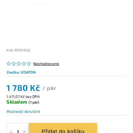
Kód:
RP001062
Neohodnoceno
Značka:
VISATON
1 780 Kč
/ pár
1 471,07 Kč bez DPH
Skladem
(1 pár)
Možnosti doručení
Přidat do košíku