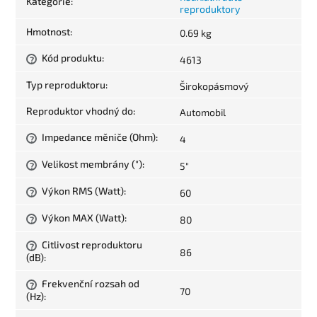
Kategorie
:
reproduktory
Hmotnost
:
0.69 kg
Kód produktu
:
4613
?
Typ reproduktoru
:
Širokopásmový
Reproduktor vhodný do
:
Automobil
Impedance měniče (Ohm)
:
4
?
Velikost membrány (")
:
5"
?
Výkon RMS (Watt)
:
60
?
Výkon MAX (Watt)
:
80
?
Citlivost reproduktoru
?
86
(dB)
:
Frekvenční rozsah od
?
70
(Hz)
: