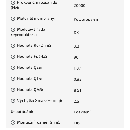
Frekvenční rozsah do
?
20000
(Hz)
:
Materiál membrány
:
Polypropylen
?
Modelová řada
?
DX
reproduktoru
:
Hodnota Re (Ohm)
:
3.3
?
Hodnota Fs (Hz)
:
90
?
Hodnota QES
:
1.07
?
Hodnota QTS
:
0.95
?
Hodnota QMS
:
8.51
?
Výchylka Xmax (+- mm)
:
2.5
?
Uspořádání
:
Koaxiální
Montážní rozměr (mm)
:
116
?