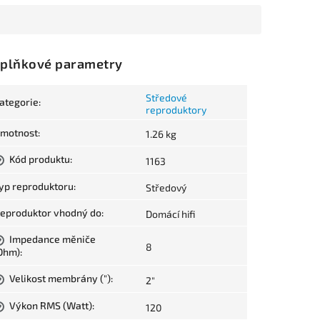
plňkové parametry
Středové
ategorie
:
reproduktory
motnost
:
1.26 kg
Kód produktu
:
1163
?
yp reproduktoru
:
Středový
eproduktor vhodný do
:
Domácí hifi
Impedance měniče
?
8
Ohm)
:
Velikost membrány (")
:
2"
?
Výkon RMS (Watt)
:
120
?