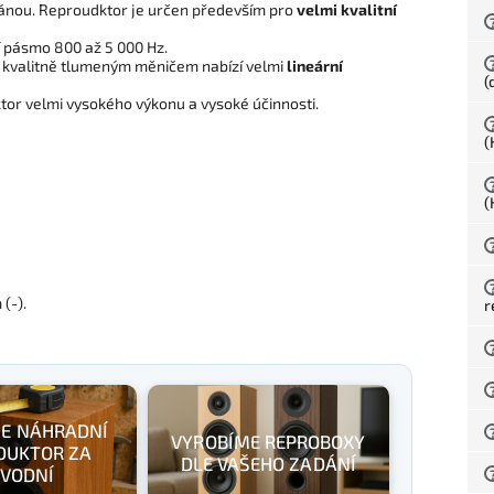
ánou. Reproudktor je určen především pro
velmi kvalitní
 pásmo 800 až 5 000 Hz.
 s kvalitně tlumeným měničem nabízí velmi
lineární
(
tor velmi vysokého výkonu a vysoké účinnosti.
(
(
(-).
r
E NÁHRADNÍ
VYROBÍME REPROBOXY
DUKTOR ZA
DLE VAŠEHO ZADÁNÍ
VODNÍ