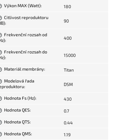
Výkon MAX (Watt)
:
180
?
Citlivost reproduktoru
?
90
dB)
:
Frekvenční rozsah od
?
400
Hz)
:
Frekvenční rozsah do
?
15000
Hz)
:
Materiál membrány
:
Titan
?
Modelová řada
?
DSM
eproduktoru
:
Hodnota Fs (Hz)
:
430
?
Hodnota QES
:
0.7
?
Hodnota QTS
:
0.44
?
Hodnota QMS
:
1.19
?