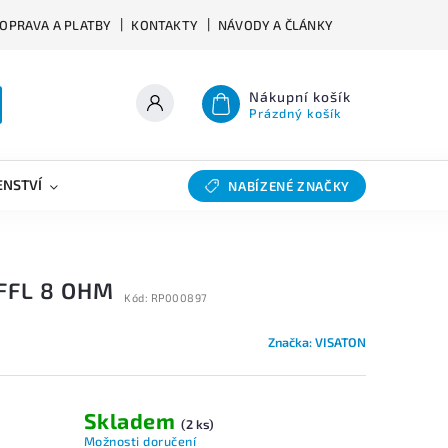
OPRAVA A PLATBY
KONTAKTY
NÁVODY A ČLÁNKY
Nákupní košík
Prázdný košík
ENSTVÍ
VÝHYBKY
SLEVY
BAZAR
NABÍZENÉ ZNAČKY
FFL 8 OHM
Kód:
RP000897
Značka:
VISATON
Skladem
s
(2 ks)
Možnosti doručení