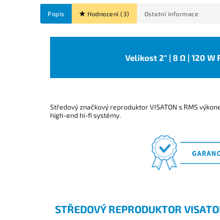
Popis
Hodnocení (3)
Ostatní informace
Velikost 2" | 8 Ω | 120 W
Středový značkový reproduktor VISATON s RMS výkone
high-end hi-fi systémy.
STŘEDOVÝ REPRODUKTOR VISATON