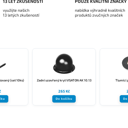
13 LET ZKUŠENOSTÍ
POUZE KVALITNÍ ZNAČKY
využijte našich
nabídka výhradně kvalitních
13 letých zkušeností
produktů zvučných značek
ovaný (set 10ks)
Zadní uzavřený kryt VISATON AK 10.13
Tlumící
č
265 Kč
íku
Do košíku
Do