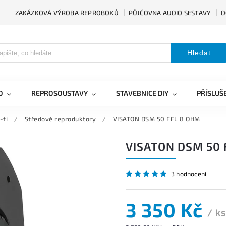
ZAKÁZKOVÁ VÝROBA REPROBOXŮ
PŮJČOVNA AUDIO SESTAVY
D
Hledat
O
REPROSOUSTAVY
STAVEBNICE DIY
PŘÍSLUŠ
-fi
/
Středové reproduktory
/
VISATON DSM 50 FFL 8 OHM
VISATON DSM 50 
3 hodnocení
3 350 Kč
/ k