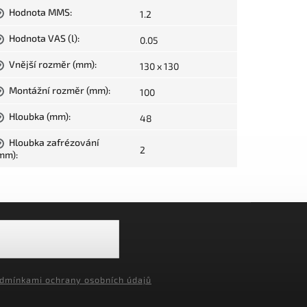
Hodnota MMS
:
1.2
?
Hodnota VAS (l)
:
0.05
?
Vnější rozměr (mm)
:
130 x 130
?
Montážní rozměr (mm)
:
100
?
Hloubka (mm)
:
48
?
Hloubka zafrézování
?
2
mm)
:
dmínkami ochrany osobních údajů