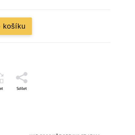
o košíku
at
Sdílet