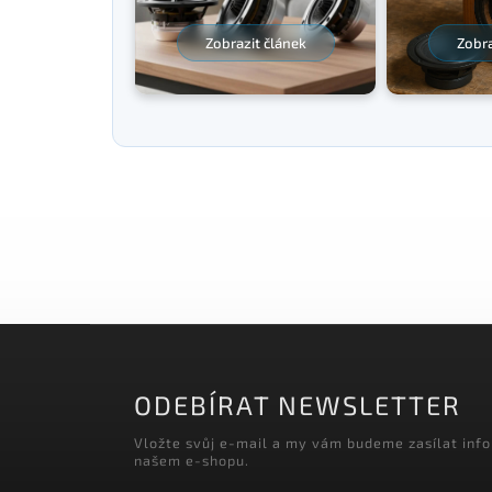
Zobrazit článek
Zobra
ODEBÍRAT NEWSLETTER
Vložte svůj e-mail a my vám budeme zasílat inf
našem e-shopu.