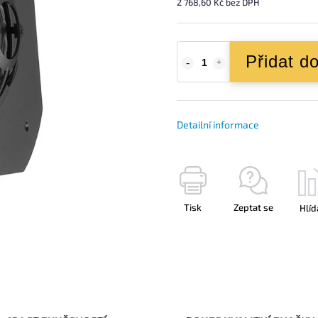
2 768,60 Kč bez DPH
Přidat d
Detailní informace
Tisk
Zeptat se
Hlíd