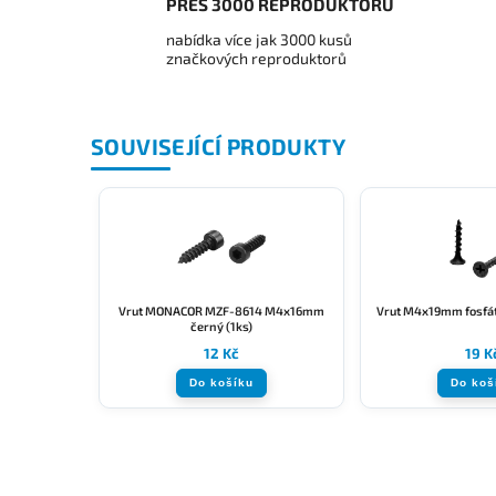
PŘES 3000 REPRODUKTORŮ
nabídka více jak 3000 kusů
značkových reproduktorů
SOUVISEJÍCÍ PRODUKTY
Vrut MONACOR MZF-8614 M4x16mm
Vrut M4x19mm fosfát
černý (1ks)
12 Kč
19 K
Do košíku
Do koš