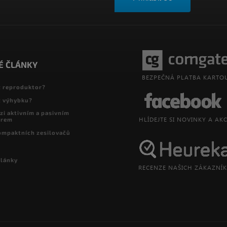
É ČLÁNKY
t reproduktor?
t výhybku?
zi aktivním a pasivním
orem
ompaktních zesilovačů
články