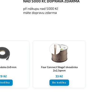
NAD 5000 KČ DOPRAVA ZDARMA
při nákupu nad 5000 Kč
máte dopravu zdarma
 páska 2x9 mm
Four Connect Stage1 dvoulinka
2x2,5qmm
29 Kč
33 Kč
 košíku
Do košíku