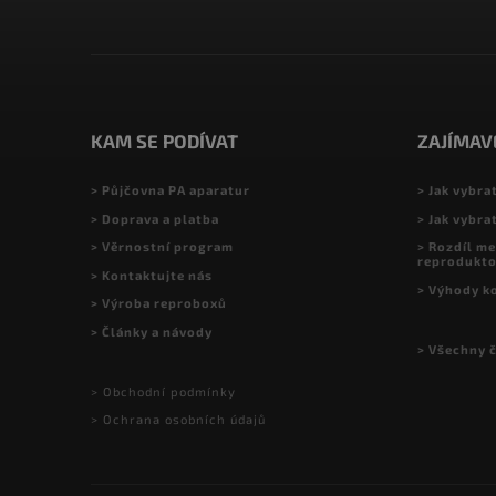
KAM SE PODÍVAT
ZAJÍMAV
> Půjčovna PA aparatur
> Jak vybra
> Doprava a platba
> Jak vybra
> Věrnostní program
> Rozdíl me
reprodukt
> Kontaktujte nás
> Výhody k
> Výroba reproboxů
> Články a návody
> Všechny 
> Obchodní podmínky
> Ochrana osobních údajů