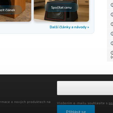
Spočítat cenu
zit článek
Další články a návody »
(
ormace o nových produktech na
Vložením e-mailu souhlasíte s
po
Přihlásit se