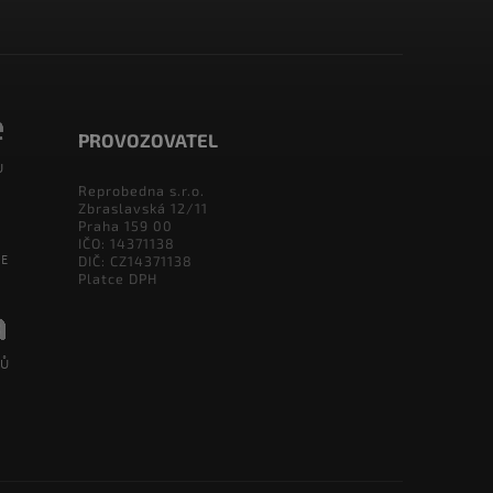
PROVOZOVATEL
Reprobedna s.r.o.
Zbraslavská 12/11
Praha 159 00
IČO: 14371138
DIČ: CZ14371138
Platce DPH