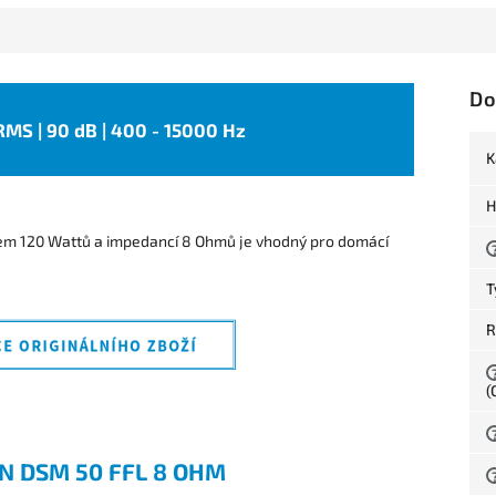
Do
 RMS | 90 dB | 400 - 15000 Hz
K
H
m 120 Wattů a impedancí 8 Ohmů je vhodný pro domácí
T
R
(
 DSM 50 FFL 8 OHM