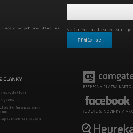
ormace o nových produktech na
Vložením e-mailu souhlasíte s
po
Přihlásit se
É ČLÁNKY
t reproduktor?
t výhybku?
zi aktivním a pasivním
orem
ompaktních zesilovačů