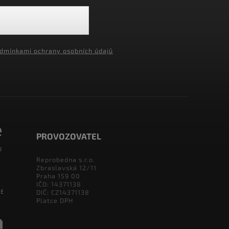
dmínkami ochrany osobních údajů
PROVOZOVATEL
Reprobedna s.r.o.
Zbraslavská 12/11
Praha 159 00
IČO: 14371138
DIČ: CZ14371138
Platce DPH