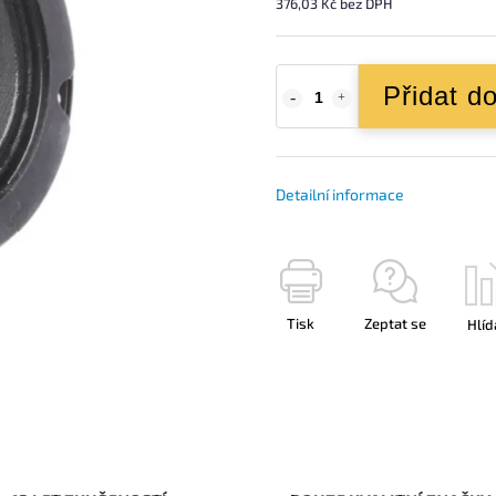
376,03 Kč bez DPH
Přidat d
Detailní informace
Tisk
Zeptat se
Hlíd