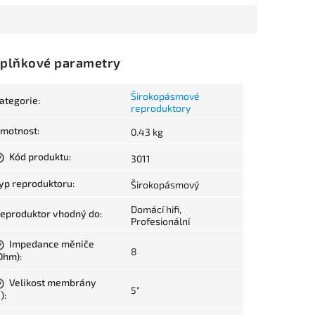
plňkové parametry
Širokopásmové
ategorie
:
reproduktory
motnost
:
0.43 kg
Kód produktu
:
3011
?
yp reproduktoru
:
Širokopásmový
Domácí hifi,
eproduktor vhodný do
:
Profesionální
Impedance měniče
?
8
Ohm)
:
Velikost membrány
?
5"
")
: