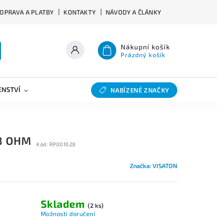
OPRAVA A PLATBY
KONTAKTY
NÁVODY A ČLÁNKY
Nákupní košík
Prázdný košík
ENSTVÍ
VÝHYBKY
SLEVY
BAZAR
NABÍZENÉ ZNAČKY
 8 OHM
Kód:
RP001028
Značka:
VISATON
Skladem
(2 ks)
Možnosti doručení