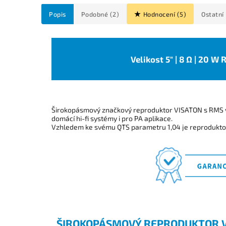
Popis
Podobné (2)
Hodnocení (5)
Ostatní
Velikost 5" | 8 Ω | 20 W
Širokopásmový značkový reproduktor VISATON s RMS 
domácí hi-fi systémy i pro PA aplikace.
Vzhledem ke svému QTS parametru 1,04 je reprodukt
ŠIROKOPÁSMOVÝ REPRODUKTOR VI