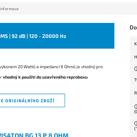
 informace
Do
 RMS | 92 dB | 120 - 20000 Hz
K
H
výkonem 20 Wattů a impedancí 8 Ohmů je vhodný pro
or
vhodný k použití do uzavřeného reproboxu
.
T
R
(
(
SATON BG 13 P 8 OHM