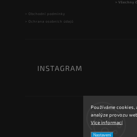
> Všechny 
> Obchodní podmínky
> Ochrana osobních údajů
INSTAGRAM
Používáme cookies, 
analýze provozu webu
Více informací
Nastavení