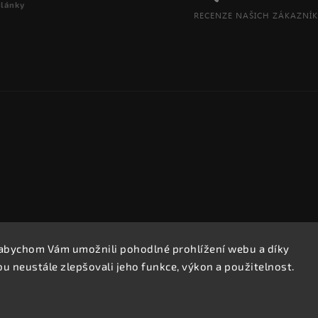
články
abychom Vám umožnili pohodlné prohlížení webu a díky
Copyright 2026
REPROOBCHOD.cz
. Všechna práva vyhrazena.
 neustále zlepšovali jeho funkce, výkon a použitelnost.
Upravit nastavení cookies
Vytvořil
Shoptet
| Design
Shoptak.cz.