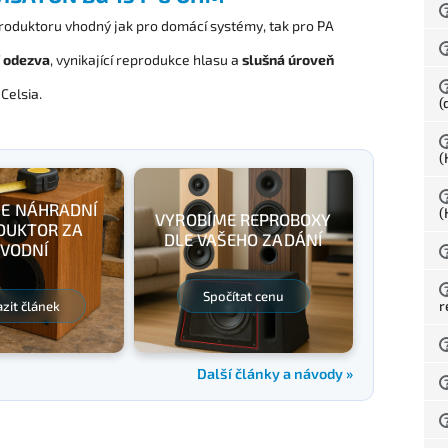
oduktoru vhodný jak pro domácí systémy, tak pro PA
 odezva
, vynikající reprodukce hlasu a
slušná úroveň
Celsia.
(
(
E NÁHRADNÍ
(
VYROBÍME REPROBOXY
DUKTOR ZA
DLE VAŠEHO ZADÁNÍ
VODNÍ
Spočítat cenu
r
zit článek
Další články a návody »