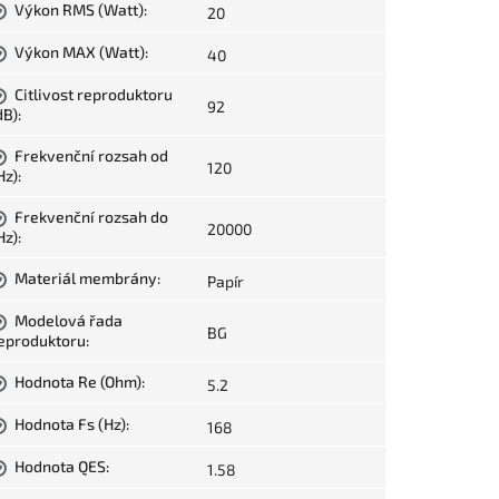
Výkon RMS (Watt)
:
20
?
Výkon MAX (Watt)
:
40
?
Citlivost reproduktoru
?
92
dB)
:
Frekvenční rozsah od
?
120
Hz)
:
Frekvenční rozsah do
?
20000
Hz)
:
Materiál membrány
:
Papír
?
Modelová řada
?
BG
eproduktoru
:
Hodnota Re (Ohm)
:
5.2
?
Hodnota Fs (Hz)
:
168
?
Hodnota QES
:
1.58
?