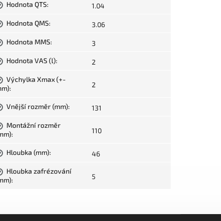
Hodnota QTS
:
1.04
?
Hodnota QMS
:
3.06
?
Hodnota MMS
:
3
?
Hodnota VAS (l)
:
2
?
Výchylka Xmax (+-
?
2
mm)
:
Vnější rozměr (mm)
:
131
?
Montážní rozměr
?
110
mm)
:
Hloubka (mm)
:
46
?
Hloubka zafrézování
?
5
mm)
: