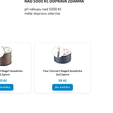
NAD 5000 KČ DOPRAVA ZDARMA
při nákupu nad 5000 Kč
máte dopravu zdarma
 Stage1 dvoulinka
Four Connect Stage2 dvoulinka
2,5qmm
2x2,5qmm
33 Kč
59 Kč
 košíku
Do košíku