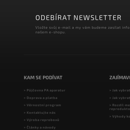
ODEBÍRAT NEWSLETTER
Vložte svůj e-mail a my vám budeme zasílat inf
našem e-shopu.
KAM SE PODÍVAT
ZAJÍMAV
> Půjčovna PA aparatur
> Jak vybra
> Doprava a platba
> Jak vybra
> Věrnostní program
> Rozdíl me
reprodukt
> Kontaktujte nás
> Výhody k
> Výroba reproboxů
> Články a návody