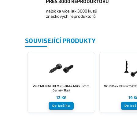
PŘES 3000 REPRODUKTORŮ
nabídka více jak 3000 kusů
značkových reproduktorů
SOUVISEJÍCÍ PRODUKTY
Vrut MONACOR MZF-8614 M4x16mm
Vrut M4x19mm fosfát
černý (1ks)
12 Kč
19 K
Do košíku
Do koš