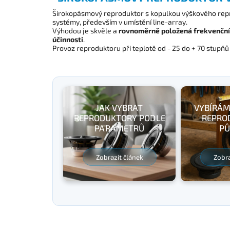
Širokopásmový reproduktor s kopulkou výškového repr
systémy, především v umístění line-array.
Výhodou je skvěle a
rovnoměrně položená frekvenční
účinnosti
.
Provoz reproduktoru při teplotě od - 25 do + 70 stupňů 
JAK VYBRAT
VYBÍRÁM
REPRODUKTORY PODLE
REPRO
PARAMETRŮ
PŮ
Zobrazit článek
Zobra