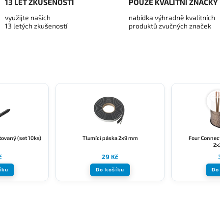
13 LET ZKUŠENOSTÍ
POUZE KVALITNÍ ZNAČKY
využijte našich
nabídka výhradně kvalitních
13 letých zkušeností
produktů zvučných značek
ovaný (set 10ks)
Tlumící páska 2x9 mm
Four Connect
2x
č
29 Kč
íku
Do košíku
Do