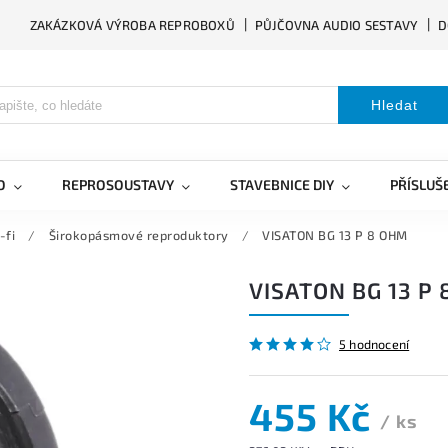
ZAKÁZKOVÁ VÝROBA REPROBOXŮ
PŮJČOVNA AUDIO SESTAVY
D
Hledat
O
REPROSOUSTAVY
STAVEBNICE DIY
PŘÍSLUŠ
-fi
/
Širokopásmové reproduktory
/
VISATON BG 13 P 8 OHM
VISATON BG 13 P
5 hodnocení
455 Kč
/ ks