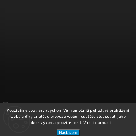
Sledovat na Instagramu
Používáme cookies, abychom Vám umožnili pohodlné prohlížení
webu a díky analýze provozu webu neustále zlepšovali jeho
Copyright 2026
REPROOBCHOD.cz
. Všechna práva vyhrazena.
funkce, výkon a použitelnost.
Více informací
Upravit nastavení cookies
Nastavení