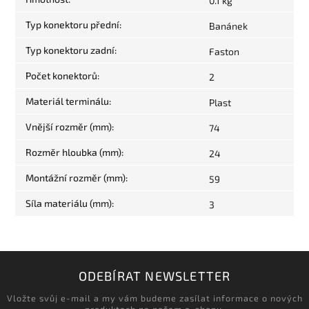
0.1 kg
Typ konektoru přední
:
Banánek
Typ konektoru zadní
:
Faston
Počet konektorů
:
2
Materiál terminálu
:
Plast
Vnější rozměr (mm)
:
74
Rozměr hloubka (mm)
:
24
Montážní rozměr (mm)
:
59
Síla materiálu (mm)
:
3
ODEBÍRAT NEWSLETTER
Vložte svůj e-mail a my vám budeme zasílat informace o nových
produktech na našem e-shopu.