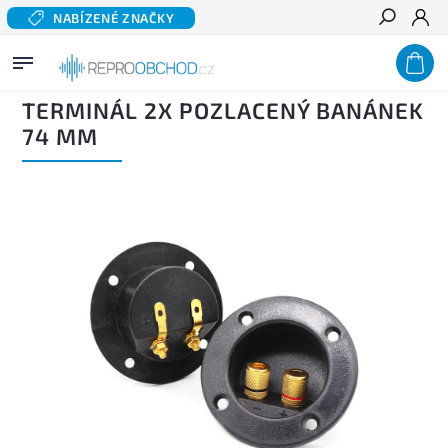
NABÍZENÉ ZNAČKY
Hledat
Domů
/
Příslušenství
/
Konektory a terminály
/
Terminály
/
Terminál 2x pozlacený
banánek 74 mm
TERMINÁL 2X POZLACENÝ BANÁNEK
74 MM