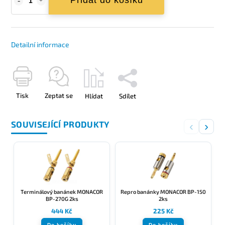
Přidat do košíku
Detailní informace
Tisk
Zeptat se
Hlídat
Sdílet
SOUVISEJÍCÍ PRODUKTY
‹
›
Terminálový banánek MONACOR
Repro banánky MONACOR BP-150
BP-270G 2ks
2ks
444 Kč
225 Kč
Do košíku
Do košíku