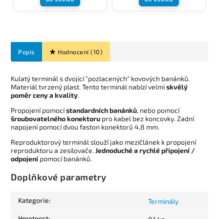
Popis
Hodnocení (10)
Kulatý terminál s dvojicí "pozlacených" kovových banánků.
Materiál tvrzený plast. Tento terminál nabízí velmi
skvělý
poměr ceny a kvality
.
Propojení pomocí
standardních banánků
, nebo pomocí
šroubovatelného konektoru
pro kabel bez koncovky. Zadní
napojení pomocí dvou faston konektorů 4,8 mm.
Reproduktorový terminál slouží jako mezičlánek k propojení
reproduktoru a zesilovače.
Jednoduché a rychlé připojení /
odpojení
pomocí banánků.
Doplňkové parametry
Kategorie
:
Terminály
Hmotnost
: