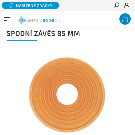
NABÍZENÉ ZNAČKY
Hledat
Domů
/
Příslušenství
/
Díly pro reproduktory
/
Závěsy reproduktorů
/
Spodní závěs 85
mm
SPODNÍ ZÁVĚS 85 MM