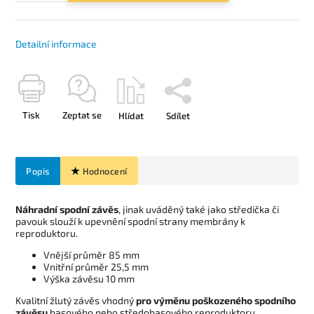
Detailní informace
Tisk
Zeptat se
Hlídat
Sdílet
Popis
Hodnocení
Náhradní spodní závěs
, jinak uváděný také jako středička či
pavouk slouží k upevnění spodní strany membrány k
reproduktoru.
Vnější průměr 85 mm
Vnitřní průměr 25,5 mm
Výška závěsu 10 mm
Kvalitní žlutý závěs vhodný
pro výměnu poškozeného spodního
závěsu
basového nebo středobasového reproduktoru.