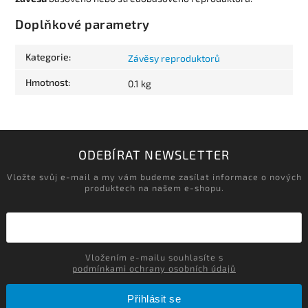
Doplňkové parametry
Kategorie
:
Závěsy reproduktorů
Hmotnost
:
0.1 kg
ODEBÍRAT NEWSLETTER
Vložte svůj e-mail a my vám budeme zasílat informace o nových
produktech na našem e-shopu.
Vložením e-mailu souhlasíte s
podmínkami ochrany osobních údajů
Přihlásit se