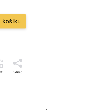
o košíku
at
Sdílet