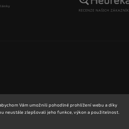
články
abychom Vám umožnili pohodlné prohlížení webu a díky
Copyright 2026
REPROOBCHOD.cz
. Všechna práva vyhrazena.
 neustále zlepšovali jeho funkce, výkon a použitelnost.
Upravit nastavení cookies
Vytvořil
Shoptet
| Design
Shoptak.cz.