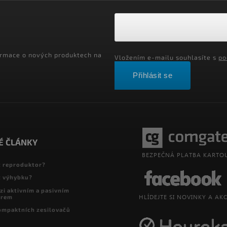
ormace o nových produktech na
Vložením e-mailu souhlasíte s
po
Přihlásit se
É ČLÁNKY
t reproduktor?
t výhybku?
zi aktivním a pasivním
orem
ompaktních zesilovačů