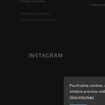
> Články a návody
> Všechny 
> Obchodní podmínky
> Ochrana osobních údajů
INSTAGRAM
Používáme cookies, 
analýze provozu webu
Více informací