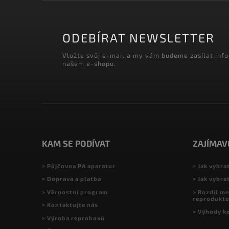
ODEBÍRAT NEWSLETTER
Vložte svůj e-mail a my vám budeme zasílat inf
našem e-shopu.
KAM SE PODÍVAT
ZAJÍMAV
> Půjčovna PA aparatur
> Jak vybra
> Doprava a platba
> Jak vybra
> Věrnostní program
> Rozdíl me
reprodukt
> Kontaktujte nás
> Výhody k
> Výroba reproboxů