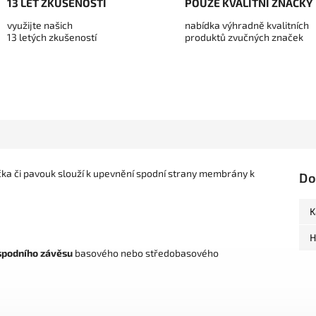
13 LET ZKUŠENOSTÍ
POUZE KVALITNÍ ZNAČKY
využijte našich
nabídka výhradně kvalitních
13 letých zkušeností
produktů zvučných značek
ička či pavouk slouží k upevnění spodní strany membrány k
Do
K
H
spodního závěsu
basového nebo středobasového