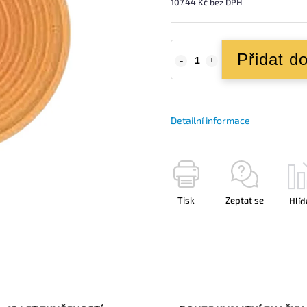
107,44 Kč bez DPH
Přidat d
Detailní informace
Tisk
Zeptat se
Hlíd