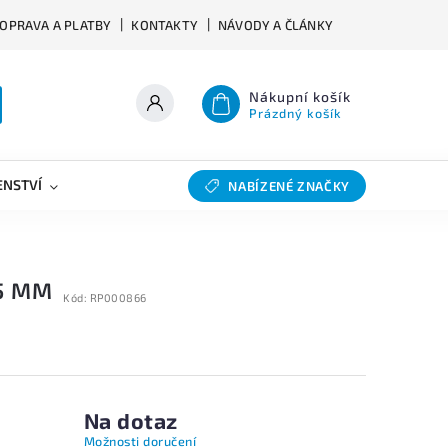
OPRAVA A PLATBY
KONTAKTY
NÁVODY A ČLÁNKY
Nákupní košík
Prázdný košík
ENSTVÍ
VÝHYBKY
SLEVY
BAZAR
NABÍZENÉ ZNAČKY
5 MM
Kód:
RP000866
Na dotaz
Možnosti doručení