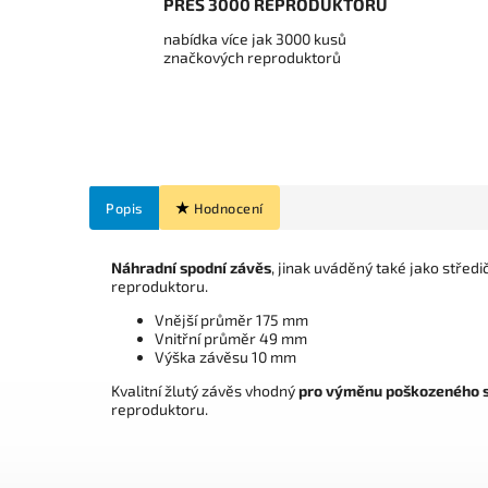
PŘES 3000 REPRODUKTORŮ
nabídka více jak 3000 kusů
značkových reproduktorů
Popis
Hodnocení
Náhradní spodní závěs
, jinak uváděný také jako střed
reproduktoru.
Vnější průměr 175 mm
Vnitřní průměr 49 mm
Výška závěsu 10 mm
Kvalitní žlutý závěs vhodný
pro výměnu poškozeného 
reproduktoru.