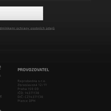
dmínkami ochrany osobních údajů
PROVOZOVATEL
Reprobedna s.r.o.
Zbraslavská 12/11
Praha 159 00
IČO: 14371138
DIČ: CZ14371138
Platce DPH