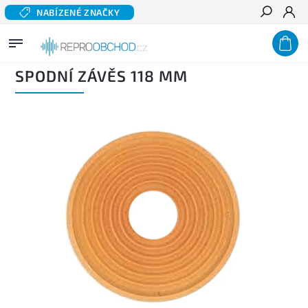
NABÍZENÉ ZNAČKY
Hledat
Domů
/
Příslušenství
/
Díly pro reproduktory
/
Závěsy reproduktorů
/
Spodní závěs 118
mm
SPODNÍ ZÁVĚS 118 MM