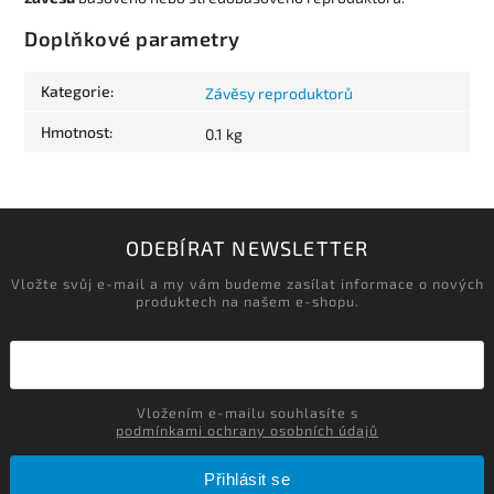
Doplňkové parametry
Kategorie
:
Závěsy reproduktorů
Hmotnost
:
0.1 kg
ODEBÍRAT NEWSLETTER
Vložte svůj e-mail a my vám budeme zasílat informace o nových
produktech na našem e-shopu.
Vložením e-mailu souhlasíte s
podmínkami ochrany osobních údajů
Přihlásit se