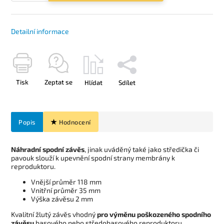
Detailní informace
Tisk
Zeptat se
Hlídat
Sdílet
Popis
Hodnocení
Náhradní spodní závěs
, jinak uváděný také jako středička či
pavouk slouží k upevnění spodní strany membrány k
reproduktoru.
Vnější průměr 118 mm
Vnitřní průměr 35 mm
Výška závěsu 2 mm
Kvalitní žlutý závěs vhodný
pro výměnu poškozeného spodního
závěsu
basového nebo středobasového reproduktoru.