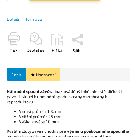
Detailní informace
Tisk
Zeptat se
Hlídat
Sdílet
Popis
Hodnocení
Náhradní spodní závěs
, jinak uváděný také jako středička či
pavouk slouží k upevnění spodní strany membrány k
reproduktoru.
Vnější průměr 100 mm
Vnitřní průměr 25 mm
Výška závěsu 10 mm
Kvalitní žlutý závěs vhodný
pro výměnu poškozeného spodního
závěsu
basového nebo středobasového reproduktoru.