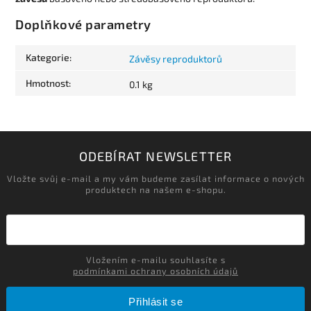
Doplňkové parametry
Kategorie
:
Závěsy reproduktorů
Hmotnost
:
0.1 kg
ODEBÍRAT NEWSLETTER
Vložte svůj e-mail a my vám budeme zasílat informace o nových
produktech na našem e-shopu.
Vložením e-mailu souhlasíte s
podmínkami ochrany osobních údajů
Přihlásit se