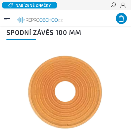
NABÍZENÉ ZNAČKY
Hledat
Domů
/
Příslušenství
/
Díly pro reproduktory
/
Závěsy reproduktorů
/
Spodní závěs 100
mm
SPODNÍ ZÁVĚS 100 MM