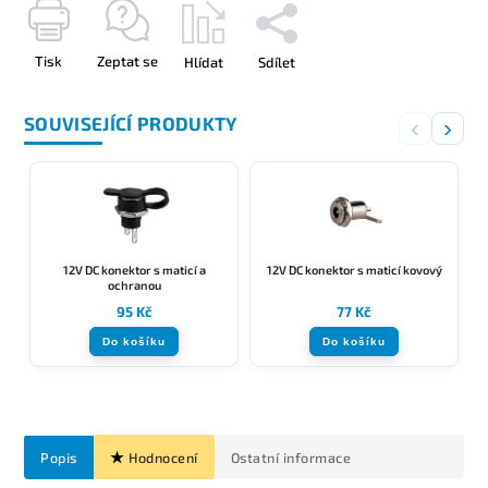
Tisk
Zeptat se
Hlídat
Sdílet
SOUVISEJÍCÍ PRODUKTY
‹
›
12V DC konektor s maticí a
12V DC konektor s maticí kovový
ochranou
95 Kč
77 Kč
Do košíku
Do košíku
Popis
Hodnocení
Ostatní informace