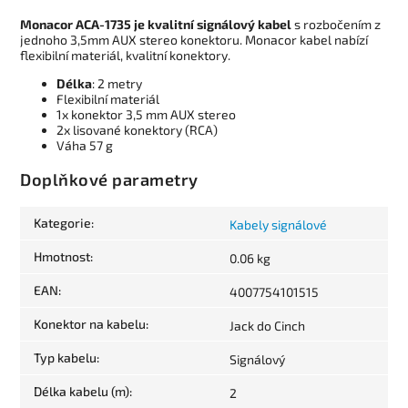
Monacor ACA-1735 je kvalitní signálový kabel
s rozbočením z
jednoho 3,5mm AUX stereo konektoru. Monacor kabel nabízí
flexibilní materiál, kvalitní konektory.
Délka
: 2 metry
Flexibilní materiál
1x konektor 3,5 mm AUX stereo
2x lisované konektory (RCA)
Váha 57 g
Doplňkové parametry
Kategorie
:
Kabely signálové
Hmotnost
:
0.06 kg
EAN
:
4007754101515
Konektor na kabelu
:
Jack do Cinch
Typ kabelu
:
Signálový
Délka kabelu (m)
:
2