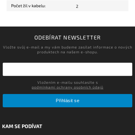
Počet žil v kabelu
:
2
ODEBÍRAT NEWSLETTER
Vložte svůj e-mail a my vám budeme zasílat informace o nových
produktech na našem e-shopu.
Vložením e-mailu souhlasíte s
podmínkami ochrany osobních údajů
Přihlásit se
KAM SE PODÍVAT