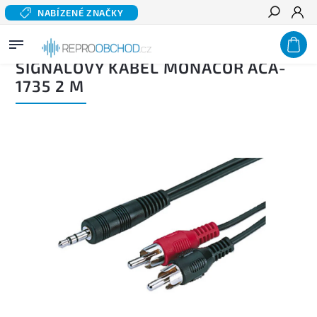
NABÍZENÉ ZNAČKY
Hledat
Domů
/
Příslušenství
/
Kabely
/
Kabely signálové
/
Signálový kabel Monacor ACA-1735 2 m
SIGNÁLOVÝ KABEL MONACOR ACA-
1735 2 M