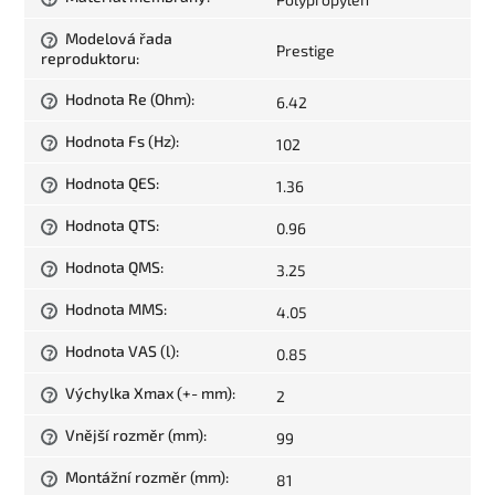
Modelová řada
?
Prestige
reproduktoru
:
Hodnota Re (Ohm)
:
6.42
?
Hodnota Fs (Hz)
:
102
?
Hodnota QES
:
1.36
?
Hodnota QTS
:
0.96
?
Hodnota QMS
:
3.25
?
Hodnota MMS
:
4.05
?
Hodnota VAS (l)
:
0.85
?
Výchylka Xmax (+- mm)
:
2
?
Vnější rozměr (mm)
:
99
?
Montážní rozměr (mm)
:
81
?