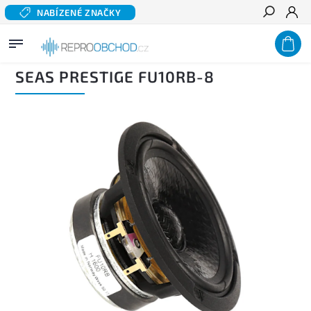
NABÍZENÉ ZNAČKY
Hledat
Domů
/
Domácí audio
/
Komponentní reproduktory hi-fi
/
Širokopásmové reproduktory
/
SEAS Prestige FU10RB-8
SEAS PRESTIGE FU10RB-8