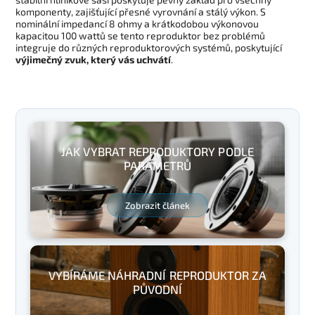
komponenty, zajišťující přesné vyrovnání a stálý výkon. S
nominální impedancí 8 ohmy a krátkodobou výkonovou
kapacitou 100 wattů se tento reproduktor bez problémů
integruje do různých reproduktorových systémů, poskytující
výjimečný zvuk, který vás uchvátí
.
JAK VYBRAT REPRODUKTORY PODLE
PARAMETRŮ
Zobrazit článek
VYBÍRÁME NÁHRADNÍ REPRODUKTOR ZA
PŮVODNÍ