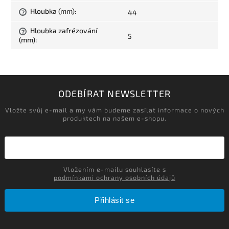
Hloubka (mm)
:
44
?
Hloubka zafrézování
?
5
(mm)
:
ODEBÍRAT NEWSLETTER
Vložte svůj e-mail a my vám budeme zasílat informace o nových
produktech na našem e-shopu.
Vložením e-mailu souhlasíte s
podmínkami ochrany osobních údajů
Přihlásit se