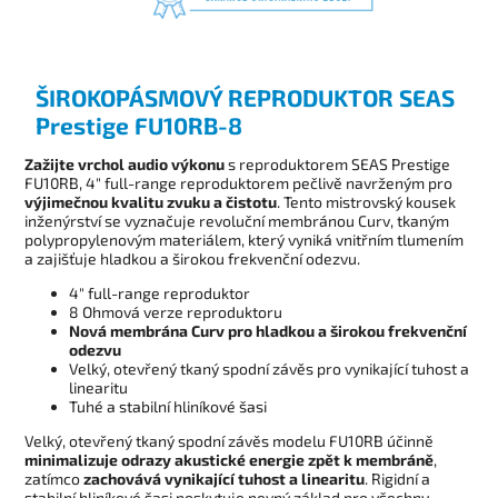
ŠIROKOPÁSMOVÝ REPRODUKTOR SEAS
Prestige FU10RB-8
Zažijte vrchol audio výkonu
s reproduktorem SEAS Prestige
FU10RB, 4" full-range reproduktorem pečlivě navrženým pro
výjimečnou kvalitu zvuku a čistotu
. Tento mistrovský kousek
inženýrství se vyznačuje revoluční membránou Curv, tkaným
polypropylenovým materiálem, který vyniká vnitřním tlumením
a zajišťuje hladkou a širokou frekvenční odezvu.
4" full-range reproduktor
8 Ohmová verze reproduktoru
Nová membrána Curv pro hladkou a širokou frekvenční
odezvu
Velký, otevřený tkaný spodní závěs pro vynikající tuhost a
linearitu
Tuhé a stabilní hliníkové šasi
Velký, otevřený tkaný spodní závěs modelu FU10RB účinně
minimalizuje odrazy akustické energie zpět k membráně
,
zatímco
zachovává vynikající tuhost a linearitu
. Rigidní a
stabilní hliníkové šasi poskytuje pevný základ pro všechny