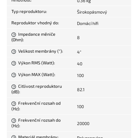
0.36 kg
Typ reproduktoru
:
Širokopásmový
Reproduktor vhodný do
:
Domácí hifi
Impedance měniče
?
8
(Ohm)
:
Velikost membrány (")
:
4"
?
Výkon RMS (Watt)
:
40
?
Výkon MAX (Watt)
:
100
?
Citlivost reproduktoru
?
82.1
(dB)
:
Frekvenční rozsah od
?
100
(Hz)
:
Frekvenční rozsah do
?
20000
(Hz)
:
Materiál membrány
:
Polypropylen
?