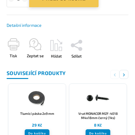
Detailní informace
Tisk
Zeptat se
Hlídat
Sdílet
SOUVISEJÍCÍ PRODUKTY
‹
›
Tlumící páska 2x9 mm
Vrut MONACOR MZF-4018
M4x18mm černý (1ks)
29 Kč
8 Kč
Do košíku
Do košíku