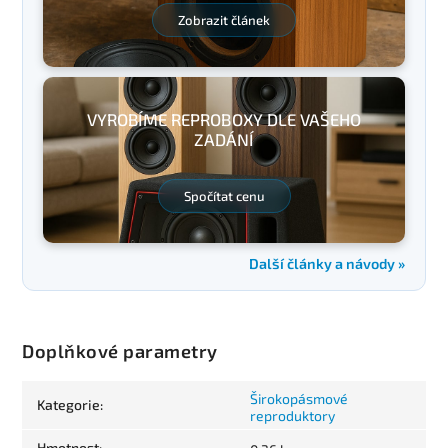
Zobrazit článek
VYROBÍME REPROBOXY DLE VAŠEHO
ZADÁNÍ
Spočítat cenu
Další články a návody »
Doplňkové parametry
Širokopásmové
Kategorie
:
reproduktory
Hmotnost
: