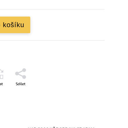
o košíku
at
Sdílet