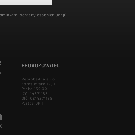
dmínkami ochrany osobních údajů
PROVOZOVATEL
Reprobedna s.r.o.
Zbraslavská 12/11
Praha 159 00
IČO: 14371138
DIČ: CZ14371138
Platce DPH