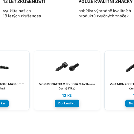
13 LET ZKUŠENOSTÍ
POUZE KVALITNÍ ZNAČKY
využijte našich
nabídka výhradně kvalitních
13 letých zkušeností
produktů zvučných značek
-4018 M4x18mm
Vrut MONACOR MZF-8614 M4x16mm
Vrut MONACOR
1ks)
černý (1ks)
čer
č
12 Kč
íku
Do košíku
Do