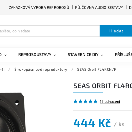
ZAKÁZKOVÁ VÝROBA REPROBOXŮ
PŮJČOVNA AUDIO SESTAVY
D
Hledat
O
REPROSOUSTAVY
STAVEBNICE DIY
PŘÍSLUŠ
-fi
/
Širokopásmové reproduktory
/
SEAS Orbit FL4RCN/F
SEAS ORBIT FL4R
1 hodnocení
444 Kč
/ ks