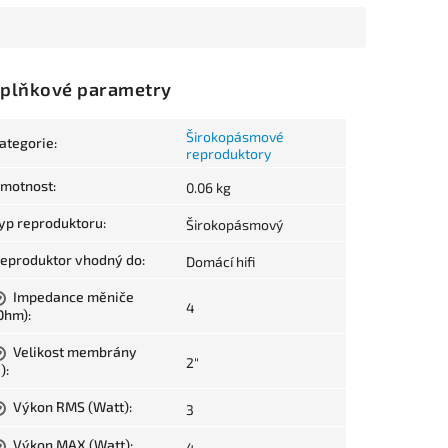
plňkové parametry
Širokopásmové
ategorie
:
reproduktory
motnost
:
0.06 kg
yp reproduktoru
:
Širokopásmový
eproduktor vhodný do
:
Domácí hifi
Impedance měniče
?
4
Ohm)
:
Velikost membrány
?
2"
")
:
Výkon RMS (Watt)
:
3
?
Výkon MAX (Watt)
:
4
?