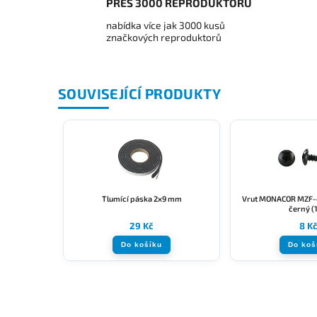
PŘES 3000 REPRODUKTORŮ
nabídka více jak 3000 kusů
značkových reproduktorů
SOUVISEJÍCÍ PRODUKTY
Tlumící páska 2x9 mm
Vrut MONACOR MZF
černý (
29 Kč
8 K
Do košíku
Do koš