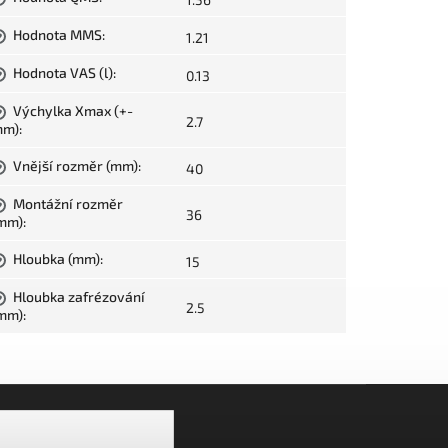
Hodnota MMS
:
1.21
?
Hodnota VAS (l)
:
0.13
?
Výchylka Xmax (+-
?
2.7
mm)
:
Vnější rozměr (mm)
:
40
?
Montážní rozměr
?
36
mm)
:
Hloubka (mm)
:
15
?
Hloubka zafrézování
?
2.5
mm)
: