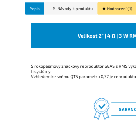
Popis
Hodnocení (1)
Velikost 2" | 4 Ω | 3 W R
Širokopásmový značkový reproduktor SEAS s RMS výko
fi systémy.
Vzhledem ke svému QTS parametru 0,37 je reprodukt