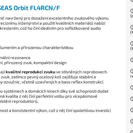
AS Orbit FL4RCN/F
(
ič navržený pro dosažení excelentního zvukového výkonu
ciznímu inženýrství a použití kvalitních materiálů nabízí
reslením, což ho činí ideálním pro sofistikované audio
(
lumením a přirozenou charakteristikou
(
imální rezonance
ní, přirozený zvuk, kompaktní design
dají
kvalitní reprodukci zvuku
ve stísněných reproboxech.
r
vuk, zatímco pevný ocelový koš zajišťuje stabilní a
y ozvučnic, včetně uzavřených a bass reflex konstrukcí.
io systémech a domácích kinech díky své schopnosti dodat
ná kvalita z něj činí perfektní volbu pro vícepásmové
místění reproduktorů.
t a konzistentní výkon, což z něj činí spolehlivou investici