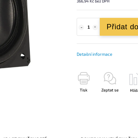
366,94 Kč bez DPH
Přidat d
Detailní informace
Tisk
Zeptat se
Hlíd