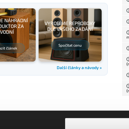
E NÁHRADNÍ
VYROBÍME REPROBOXY
DUKTOR ZA
DLE VAŠEHO ZADÁNÍ
VODNÍ
Spočítat cenu
zit článek
(
Další články a návody »
(