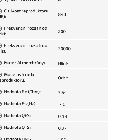
Citlivost reproduktoru
?
84.1
dB)
:
Frekvenční rozsah od
?
200
Hz)
:
Frekvenční rozsah do
?
20000
Hz)
:
Materiál membrány
:
Hliník
?
Modelová řada
?
Orbit
eproduktoru
:
Hodnota Re (Ohm)
:
3.64
?
Hodnota Fs (Hz)
:
140
?
Hodnota QES
:
0.48
?
Hodnota QTS
:
0.37
?
Hodnota QMS
:
1.56
?