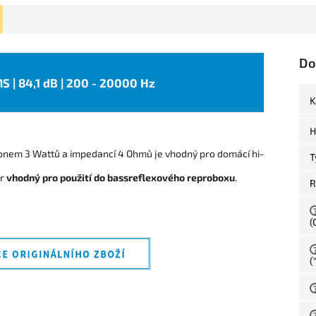
Do
MS | 84,1 dB | 200 - 20000 Hz
K
H
nem 3 Wattů a impedancí 4 Ohmů je vhodný pro domácí hi-
T
or
vhodný pro použití do bassreflexového reproboxu
.
R
(
(