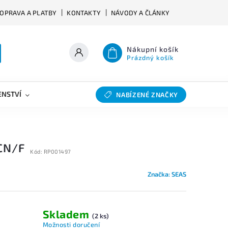
OPRAVA A PLATBY
KONTAKTY
NÁVODY A ČLÁNKY
Nákupní košík
Prázdný košík
ENSTVÍ
VÝHYBKY
SLEVY
BAZAR
NABÍZENÉ ZNAČKY
CN/F
Kód:
RP001497
Značka:
SEAS
Skladem
(2 ks)
Možnosti doručení