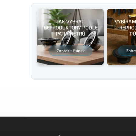
JAK VYBRAT
VYBÍRÁM
REPRODUKTORY PODLE
REPRO
PARAMETRŮ
PŮ
Zobrazit článek
Zobra