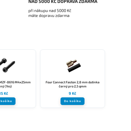
NAD 5000 KČ DOPRAVA ZDARMA
při nákupu nad 5000 Kč
máte dopravu zdarma
 MZF-8616 M4x25mm
Four Connect Faston 2,8 mm dutinka
ný (1ks)
černý pro 2,5 qmm
15 Kč
9 Kč
 košíku
Do košíku