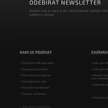
ODEBÍRAT NEWSLETTER
Vložte svůj e-mail a my vám budeme zasílat inf
našem e-shopu.
KAM SE PODÍVAT
ZAJÍMAV
> Půjčovna PA aparatur
> Jak vybra
> Doprava a platba
> Jak vybra
> Věrnostní program
> Rozdíl me
reprodukt
> Kontaktujte nás
> Výhody k
> Výroba reproboxů
> Články a návody
> Všechny 
> Obchodní podmínky