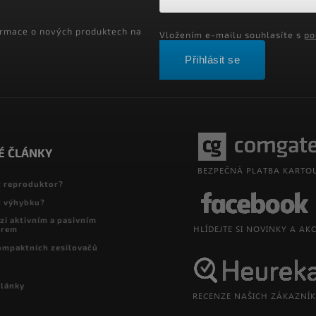
ormace o nových produktech na
Vložením e-mailu souhlasíte s
po
Přihlásit se
É ČLÁNKY
t reproduktor?
t výhybku?
zi aktivním a pasivním
orem
ompaktních zesilovačů
články