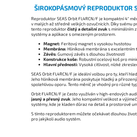
ŠIROKOPÁSMOVÝ REPRODUKTOR SE
Reproduktor SEAS Orbit FL4RCN/F je kompaktní 4" měn
v malých až středně velkých ozvučnicích. Díky svému pre
tento reproduktor
čistý a detailní zvuk
s minimálním zk
systémy a aplikace s omezeným prostorem.
Magnet:
Feritový magnet s vysokou hustotou
Membrána:
Hliníková membrána s excelentním t
Závěs:
Gumový závěs s dlouhou životností
Konstrukce koše:
Robustní ocelový koš pro min
Hlavní přednosti:
Vysoká citlivost, nízké zkresle
SEAS Orbit FL4RCN/F je ideální volbou pro ty, kteří hle
Jeho hliníková membrána poskytuje hladký a přirozený z
spolehlivou oporu. Tento měnič je vhodný pro různé typ
Orbit FL4RCN/F je často využíván v high-endových aud
jasný a přesný zvuk
. Jeho kompaktní velikost a výjimeč
systémy, kde je kladen důraz na detail a prostorové u
S tímto reproduktorem můžete očekávat dlouhou životnos
pro jakýkoli audio systém.