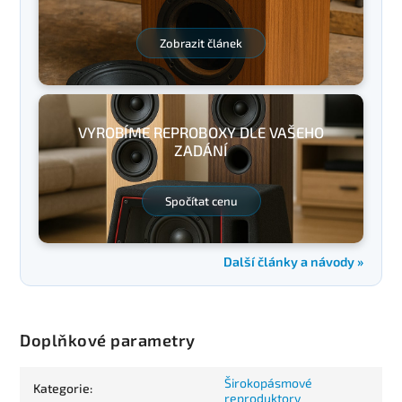
Zobrazit článek
VYROBÍME REPROBOXY DLE VAŠEHO
ZADÁNÍ
Spočítat cenu
Další články a návody »
Doplňkové parametry
Širokopásmové
Kategorie
:
reproduktory