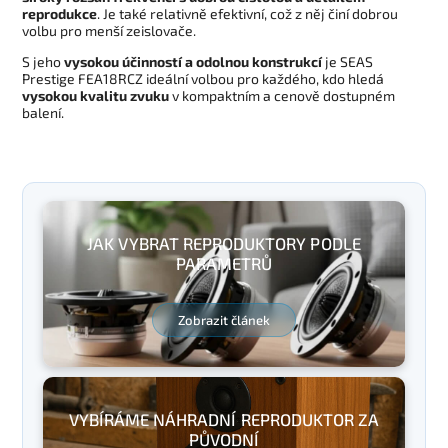
reprodukce
. Je také relativně efektivní, což z něj činí dobrou
volbu pro menší zeislovače.
S jeho
vysokou účinností a odolnou konstrukcí
je SEAS
Prestige FEA18RCZ ideální volbou pro každého, kdo hledá
vysokou kvalitu zvuku
v kompaktním a cenově dostupném
balení.
JAK VYBRAT REPRODUKTORY PODLE
PARAMETRŮ
Zobrazit článek
VYBÍRÁME NÁHRADNÍ REPRODUKTOR ZA
PŮVODNÍ