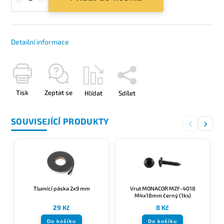
Detailní informace
Tisk
Zeptat se
Hlídat
Sdílet
SOUVISEJÍCÍ PRODUKTY
‹
›
Tlumící páska 2x9 mm
Vrut MONACOR MZF-4018
M4x18mm černý (1ks)
29 Kč
8 Kč
Do košíku
Do košíku