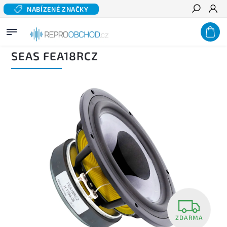
NABÍZENÉ ZNAČKY
Hledat
Domů
/
Domácí audio
/
Komponentní reproduktory hi-fi
/
Širokopásmové reproduktory
/
SEAS FEA18RCZ
SEAS FEA18RCZ
ZDARMA