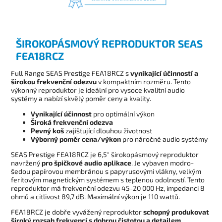
ŠIROKOPÁSMOVÝ REPRODUKTOR SEAS
FEA18RCZ
Full Range SEAS Prestige FEA18RCZ s
vynikající účinností a
širokou frekvenční odezvu
v kompaktním rozměru. Tento
výkonný reproduktor je ideální pro vysoce kvalitní audio
systémy a nabízí skvělý poměr ceny a kvality.
Vynikající účinnost
pro optimální výkon
Široká frekvenční odezva
Pevný koš
zajišťující dlouhou životnost
Výborný poměr cena/výkon
pro náročné audio systémy
SEAS Prestige FEA18RCZ je 6,5" širokopásmový reproduktor
navržený
pro špičkové audio aplikace
. Je vybaven modro-
šedou papírovou membránou s papyrusovými vlákny, velkým
feritovým magnetickým systémem s teplenou odolností. Tento
reproduktor má frekvenční odezvu 45-20 000 Hz, impedanci 8
ohmů a citlivost 89,7 dB. Maximální výkon je 110 wattů.
FEA18RCZ je dobře vyvážený reproduktor
schopný produkovat
široký rozsah frekvencí s dobrou čistotou a detailem