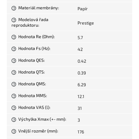
Materiál membrány
:
Papír
?
Modelová řada
?
Prestige
reproduktoru
:
Hodnota Re (Ohm)
:
5.7
?
Hodnota Fs (Hz)
:
42
?
Hodnota QES
:
0.42
?
Hodnota QTS
:
0.39
?
Hodnota QMS
:
6.29
?
Hodnota MMS
:
12.1
?
Hodnota VAS (l)
:
31
?
Výchylka Xmax (+- mm)
:
3
?
Vnější rozměr (mm)
:
176
?