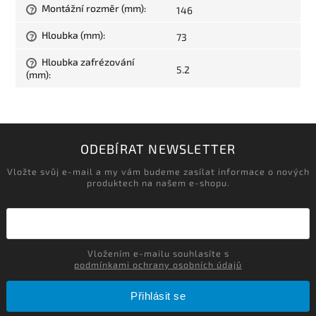
Montážní rozměr (mm)
:
146
?
Hloubka (mm)
:
73
?
Hloubka zafrézování
?
5.2
(mm)
:
ODEBÍRAT NEWSLETTER
Vložte svůj e-mail a my vám budeme zasílat informace o nových
produktech na našem e-shopu.
Vložením e-mailu souhlasíte s
podmínkami ochrany osobních údajů
Přihlásit se