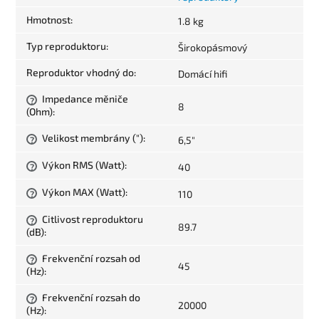
Hmotnost
:
1.8 kg
Typ reproduktoru
:
Širokopásmový
Reproduktor vhodný do
:
Domácí hifi
Impedance měniče
?
8
(Ohm)
:
Velikost membrány (")
:
6,5"
?
Výkon RMS (Watt)
:
40
?
Výkon MAX (Watt)
:
110
?
Citlivost reproduktoru
?
89.7
(dB)
:
Frekvenční rozsah od
?
45
(Hz)
:
Frekvenční rozsah do
?
20000
(Hz)
: