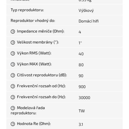
Typ reproduktoru
:
Výškový
Reproduktor vhodný do
:
Domácí hifi
Impedance měniče (Ohm)
:
4
?
Velikost membrány (")
:
1"
?
Výkon RMS (Watt)
:
40
?
Výkon MAX (Watt)
:
80
?
Citlivost reproduktoru (dB)
:
90
?
Frekvenční rozsah od (Hz)
:
900
?
Frekvenční rozsah do (Hz)
:
30000
?
Modelová řada
?
TW
reproduktoru
:
Hodnota Re (Ohm)
:
3.1
?