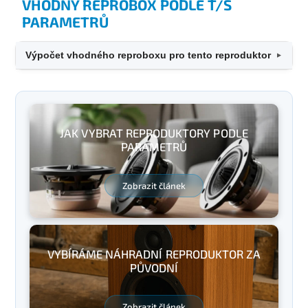
VHODNÝ REPROBOX PODLE T/S
PARAMETRŮ
Výpočet vhodného reproboxu pro tento reproduktor
▼
JAK VYBRAT REPRODUKTORY PODLE
PARAMETRŮ
Zobrazit článek
VYBÍRÁME NÁHRADNÍ REPRODUKTOR ZA
PŮVODNÍ
Zobrazit článek