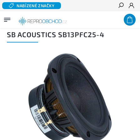
NABÍZENÉ ZNAČKY
Hledat
Domů
/
Domácí audio
/
Komponentní reproduktory hi-fi
/
Basové a středobasové
reproduktory
/
SB ACOUSTICS SB13PFC25-4
SB ACOUSTICS SB13PFC25-4