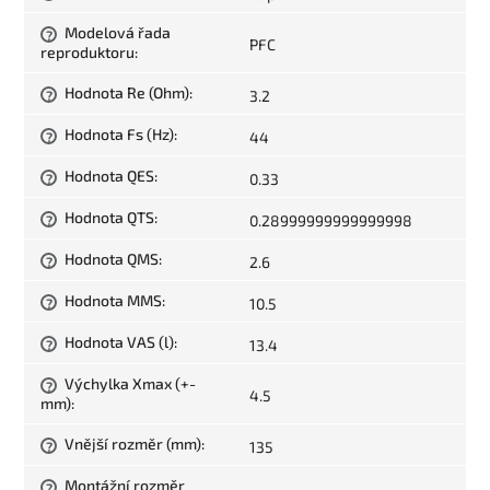
Modelová řada
?
PFC
reproduktoru
:
Hodnota Re (Ohm)
:
3.2
?
Hodnota Fs (Hz)
:
44
?
Hodnota QES
:
0.33
?
Hodnota QTS
:
0.28999999999999998
?
Hodnota QMS
:
2.6
?
Hodnota MMS
:
10.5
?
Hodnota VAS (l)
:
13.4
?
Výchylka Xmax (+-
?
4.5
mm)
:
Vnější rozměr (mm)
:
135
?
Montážní rozměr
?