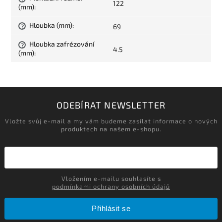
122
(mm)
:
Hloubka (mm)
:
69
?
Hloubka zafrézování
?
4.5
(mm)
:
ODEBÍRAT NEWSLETTER
Vložte svůj e-mail a my vám budeme zasílat informace o nových
produktech na našem e-shopu.
Vložením e-mailu souhlasíte s
podmínkami ochrany osobních údajů
Přihlásit se