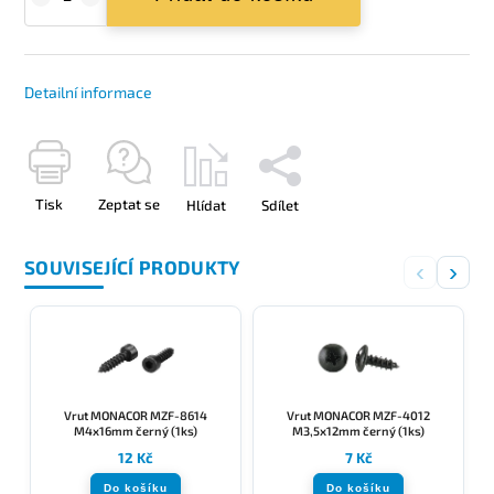
Detailní informace
Tisk
Zeptat se
Hlídat
Sdílet
SOUVISEJÍCÍ PRODUKTY
‹
›
Vrut MONACOR MZF-8614
Vrut MONACOR MZF-4012
M4x16mm černý (1ks)
M3,5x12mm černý (1ks)
12 Kč
7 Kč
Do košíku
Do košíku