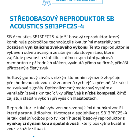
STŘEDOBASOVÝ REPRODUKTOR SB
ACOUSTICS SB13PFC25-4
SB Acoustics SB13PFC25-4 je 5" basový reproduktor, který
kombinuje pokročilou technologii s kvalitními materiály pro
dosažení
vynikajícího zvukového výkonu
. Tento reproduktor je
vybaven odvětrávaným zesíleným plastovým šasi, které
zajišťuje pevnost a stabilitu, zatímco speciální papírová
membrána z přírodních vláken, vyvinutá přímo ve firmě, přináší
přirozený a čistý zvuk.
Softový gumový závěs s nízkým tlumením výrazně zlepšuje
přechodovou odezvu, což znamená rychlejší a přesnější reakci
na zvukové signály. Optimalizovaný motorový systém a
ventilační závěs kmitací cívky přispívají k
nízké kompresi
, čímž
zajišťují stabilní výkon i při vyšších hlasitostech.
Reproduktor je také vybaven nerezonujícími dlouhými vodiči,
které garantují dlouhou životnost a spolehlivost. SB13PFC25-4
je tak ideální volbou pro ty, kteří hledají basový reproduktor s
vynikající dynamikou a spolehlivostí
, který poskytne kvalitní
zvuk v každé situaci.