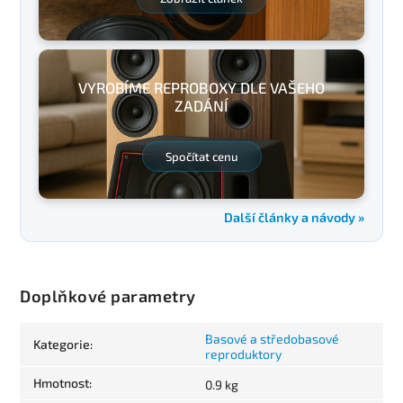
VYROBÍME REPROBOXY DLE VAŠEHO
ZADÁNÍ
Spočítat cenu
Další články a návody »
Doplňkové parametry
Basové a středobasové
Kategorie
:
reproduktory
Hmotnost
:
0.9 kg