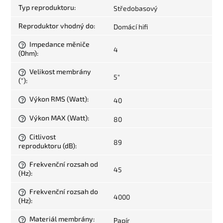
Typ reproduktoru
:
Středobasový
Reproduktor vhodný do
:
Domácí hifi
Impedance měniče
?
4
(Ohm)
:
Velikost membrány
?
5"
(")
:
Výkon RMS (Watt)
:
40
?
Výkon MAX (Watt)
:
80
?
Citlivost
?
89
reproduktoru (dB)
:
Frekvenční rozsah od
?
45
(Hz)
:
Frekvenční rozsah do
?
4000
(Hz)
:
Materiál membrány
:
Papír
?