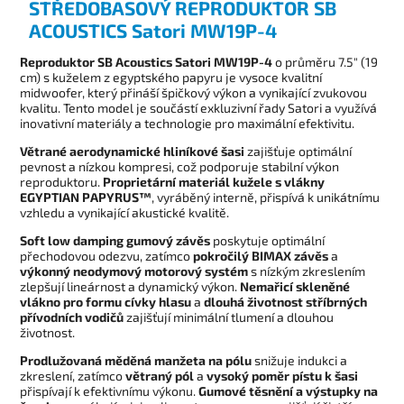
STŘEDOBASOVÝ REPRODUKTOR SB
ACOUSTICS Satori MW19P-4
Reproduktor SB Acoustics Satori MW19P-4
o průměru 7.5" (19
cm) s kuželem z egyptského papyru je vysoce kvalitní
midwoofer, který přináší špičkový výkon a vynikající zvukovou
kvalitu. Tento model je součástí exkluzivní řady Satori a využívá
inovativní materiály a technologie pro maximální efektivitu.
Větrané aerodynamické hliníkové šasi
zajišťuje optimální
pevnost a nízkou kompresi, což podporuje stabilní výkon
reproduktoru.
Proprietární materiál kužele s vlákny
EGYPTIAN PAPYRUS™
, vyráběný interně, přispívá k unikátnímu
vzhledu a vynikající akustické kvalitě.
Soft low damping gumový závěs
poskytuje optimální
přechodovou odezvu, zatímco
pokročilý BIMAX závěs
a
výkonný neodymový motorový systém
s nízkým zkreslením
zlepšují lineárnost a dynamický výkon.
Nemařicí skleněné
vlákno pro formu cívky hlasu
a
dlouhá životnost stříbrných
přívodních vodičů
zajišťují minimální tlumení a dlouhou
životnost.
Prodlužovaná měděná manžeta na pólu
snižuje indukci a
zkreslení, zatímco
větraný pól
a
vysoký poměr pístu k šasi
přispívají k efektivnímu výkonu.
Gumové těsnění a výstupky na