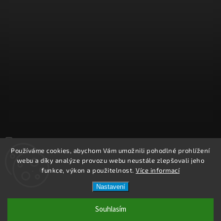
Sledovat na Instagramu
Používáme cookies, abychom Vám umožnili pohodlné prohlížení
webu a díky analýze provozu webu neustále zlepšovali jeho
Copyright 2026
REPROOBCHOD.cz
. Všechna práva vyhrazena.
funkce, výkon a použitelnost.
Více informací
Upravit nastavení cookies
Nastavení
Vytvořil
Shoptet
| Design
Shoptak.cz.
Souhlasím