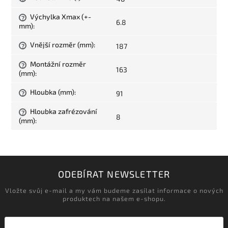
Výchylka Xmax (+-
?
6.8
mm)
:
Vnější rozměr (mm)
:
187
?
Montážní rozměr
?
163
(mm)
:
Hloubka (mm)
:
91
?
Hloubka zafrézování
?
8
(mm)
:
ODEBÍRAT NEWSLETTER
Vložte svůj e-mail a my vám budeme zasílat informace o nových
produktech na našem e-shopu.