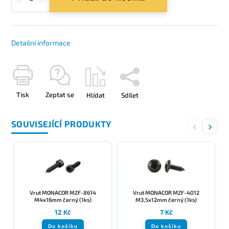
Detailní informace
Tisk
Zeptat se
Hlídat
Sdílet
SOUVISEJÍCÍ PRODUKTY
‹
›
Vrut MONACOR MZF-8614
Vrut MONACOR MZF-4012
M4x16mm černý (1ks)
M3,5x12mm černý (1ks)
12 Kč
7 Kč
Do košíku
Do košíku