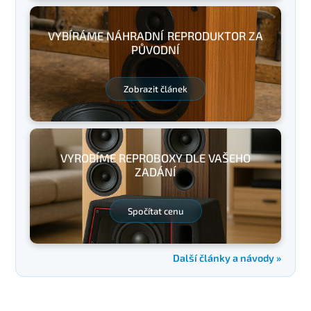
VYBÍRÁME NÁHRADNÍ REPRODUKTOR ZA
PŮVODNÍ
Zobrazit článek
VYROBÍME REPROBOXY DLE VAŠEHO
ZADÁNÍ
Spočítat cenu
Další články a návody »