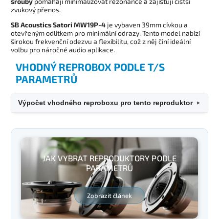
šrouby
pomáhají minimalizovat rezonance a zajišťují čistší
zvukový přenos.
SB Acoustics Satori MW19P-4
je vybaven 39mm cívkou a
otevřeným odlitkem pro minimální odrazy. Tento model nabízí
širokou frekvenční odezvu a flexibilitu, což z něj činí ideální
volbu pro náročné audio aplikace.
VHODNÝ REPROBOX PODLE T/S
PARAMETRŮ
Výpočet vhodného reproboxu pro tento reproduktor
▼
JAK VYBRAT REPRODUKTORY PODLE
PARAMETRŮ
Zobrazit článek