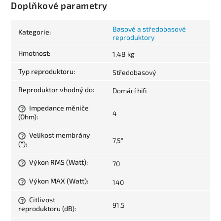
Doplňkové parametry
Basové a středobasové
Kategorie
:
reproduktory
Hmotnost
:
1.48 kg
Typ reproduktoru
:
Středobasový
Reproduktor vhodný do
:
Domácí hifi
Impedance měniče
?
4
(Ohm)
:
Velikost membrány
?
7,5"
(")
:
Výkon RMS (Watt)
:
70
?
Výkon MAX (Watt)
:
140
?
Citlivost
?
91.5
reproduktoru (dB)
: