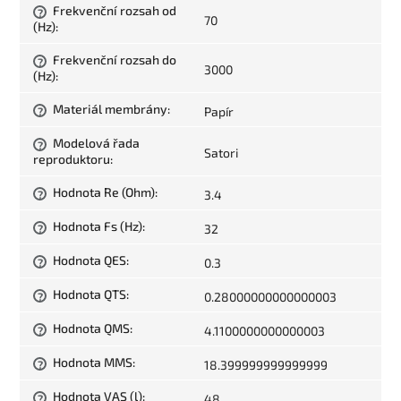
Frekvenční rozsah od
?
70
(Hz)
:
Frekvenční rozsah do
?
3000
(Hz)
:
Materiál membrány
:
Papír
?
Modelová řada
?
Satori
reproduktoru
:
Hodnota Re (Ohm)
:
3.4
?
Hodnota Fs (Hz)
:
32
?
Hodnota QES
:
0.3
?
Hodnota QTS
:
0.28000000000000003
?
Hodnota QMS
:
4.1100000000000003
?
Hodnota MMS
:
18.399999999999999
?
Hodnota VAS (l)
:
48
?