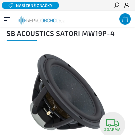
NABÍZENÉ ZNAČKY
Hledat
Domů
/
Domácí audio
/
Komponentní reproduktory hi-fi
/
Basové a středobasové
reproduktory
/
SB ACOUSTICS Satori MW19P-4
SB ACOUSTICS SATORI MW19P-4
ZDARMA