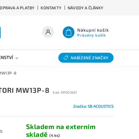
OPRAVA A PLATBY
KONTAKTY
NÁVODY A ČLÁNKY
Nákupní košík
Prázdný košík
ENSTVÍ
VÝHYBKY
SLEVY
BAZAR
NABÍZENÉ ZNAČKY
 MW13P-8
ATORI MW13P-8
Kód:
RP001661
Značka:
SB ACOUSTICS
Skladem na externím
ks
skladě
(4 ks)