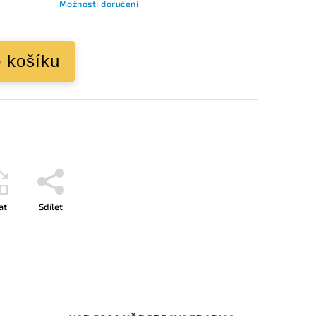
Možnosti doručení
o košíku
at
Sdílet