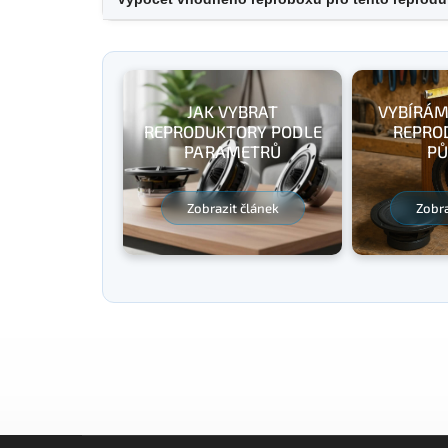
JAK VYBRAT
VYBÍRÁM
REPRODUKTORY PODLE
REPRO
PARAMETRŮ
PŮ
Zobrazit článek
Zobra