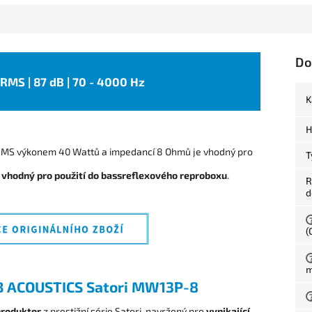
Do
W RMS | 87 dB | 70 - 4000 Hz
K
H
RMS výkonem 40 Wattů a impedancí 8 Ohmů je vhodný pro
T
r
vhodný pro použití do bassreflexového reproboxu
.
R
d
(
m
ACOUSTICS Satori MW13P-8
produktor
z prestižní série Satori, navržený pro
vynikající