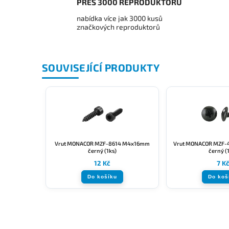
PŘES 3000 REPRODUKTORŮ
nabídka více jak 3000 kusů
značkových reproduktorů
SOUVISEJÍCÍ PRODUKTY
Vrut MONACOR MZF-8614 M4x16mm
Vrut MONACOR MZF-
černý (1ks)
černý (
12 Kč
7 K
Do košíku
Do koš