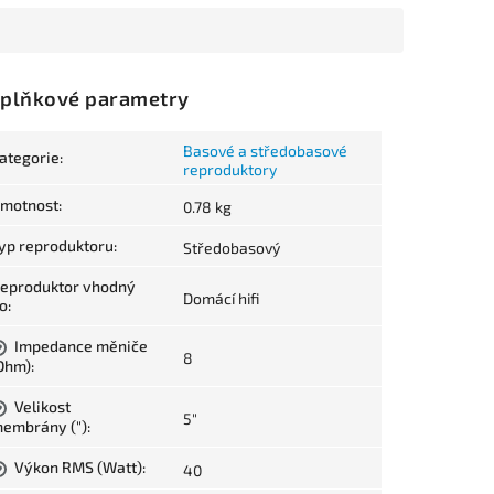
plňkové parametry
Basové a středobasové
ategorie
:
reproduktory
motnost
:
0.78 kg
yp reproduktoru
:
Středobasový
eproduktor vhodný
Domácí hifi
o
:
Impedance měniče
?
8
Ohm)
:
Velikost
?
5"
embrány (")
:
Výkon RMS (Watt)
:
40
?