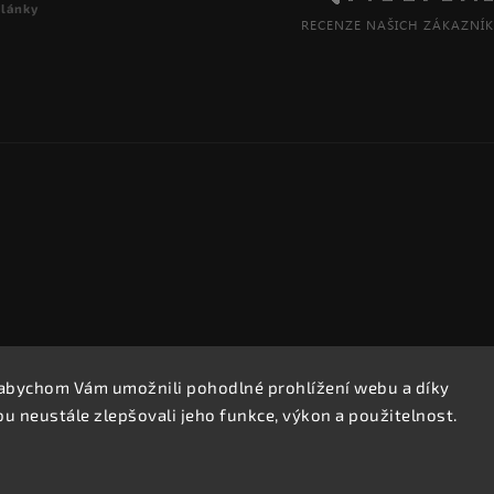
články
abychom Vám umožnili pohodlné prohlížení webu a díky
Copyright 2026
REPROOBCHOD.cz
. Všechna práva vyhrazena.
 neustále zlepšovali jeho funkce, výkon a použitelnost.
Upravit nastavení cookies
Vytvořil
Shoptet
| Design
Shoptak.cz.