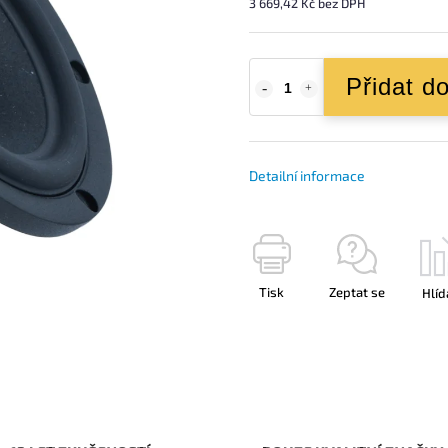
3 669,42 Kč bez DPH
Přidat d
Detailní informace
Tisk
Zeptat se
Hlíd