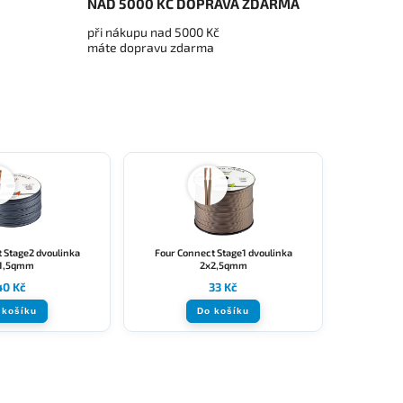
NAD 5000 KČ DOPRAVA ZDARMA
při nákupu nad 5000 Kč
máte dopravu zdarma
 Stage2 dvoulinka
Four Connect Stage1 dvoulinka
1,5qmm
2x2,5qmm
40 Kč
33 Kč
 košíku
Do košíku