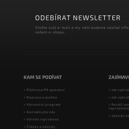
ODEBÍRAT NEWSLETTER
Vložte svůj e-mail a my vám budeme zasílat inf
našem e-shopu.
KAM SE PODÍVAT
ZAJÍMAV
> Půjčovna PA aparatur
> Jak vybra
> Doprava a platba
> Jak vybra
> Věrnostní program
> Rozdíl me
reprodukt
> Kontaktujte nás
> Výhody k
> Výroba reproboxů
> Články a návody