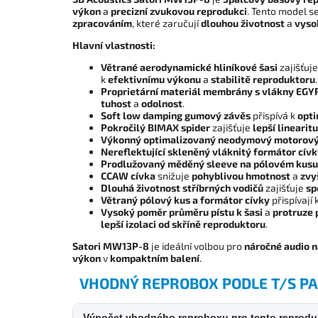
výkon
a
precizní zvukovou reprodukci
. Tento model s
zpracováním
, které zaručují
dlouhou životnost
a
vyso
Hlavní vlastnosti:
Větrané aerodynamické hliníkové šasi
zajišťuj
k
efektivnímu výkonu
a
stabilitě reproduktoru
.
Proprietární materiál membrány s vlákny E
tuhost
a
odolnost
.
Soft low damping gumový závěs
přispívá k
opti
Pokročilý BIMAX spider
zajišťuje
lepší linearitu
Výkonný optimalizovaný neodymový motorov
Nereflektující skleněný vláknitý formátor cív
Prodlužovaný měděný sleeve na pólovém kusu
CCAW cívka
snižuje
pohyblivou hmotnost
a
zvy
Dlouhá životnost stříbrných vodičů
zajišťuje
sp
Větraný pólový kus a formátor cívky
přispívají 
Vysoký poměr průměru pístu k šasi
a
protruze 
lepší izolaci od skříně reproduktoru
.
Satori MW13P-8
je ideální volbou pro
náročné audio 
výkon
v
kompaktním balení
.
VHODNÝ REPROBOX PODLE T/S 
Výpočet vhodného reproboxu pro tento reprodu