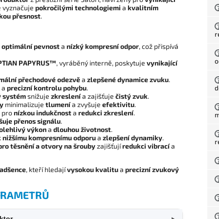
e vyznačuje
pokročilými technologiemi
a
kvalitním
kou přesnost
.
r
e
optimální pevnost
a
nízký kompresní odpor
, což přispívá
o
GYPTIAN PAPYRUS™
, vyráběný interně, poskytuje
vynikající
mální přechodové odezvě
a
zlepšené dynamice zvuku
.
a
precizní kontrolu pohybu
.
d
ý systém
snižuje
zkreslení
a zajišťuje
čistý zvuk
.
ky
minimalizuje
tlumení
a zvyšuje
efektivitu
.
pro
nízkou indukčnost
a
redukci zkreslení
.
m
šuje přenos signálu
.
olehlivý výkon
a
dlouhou životnost
.
k
nižšímu kompresnímu odporu
a
zlepšení dynamiky
.
r
pro těsnění a otvory na šrouby
zajišťují
redukci vibrací
a
nadšence
, kteří hledají
vysokou kvalitu
a
precizní zvukový
PARAMETRŮ
ktor
▼