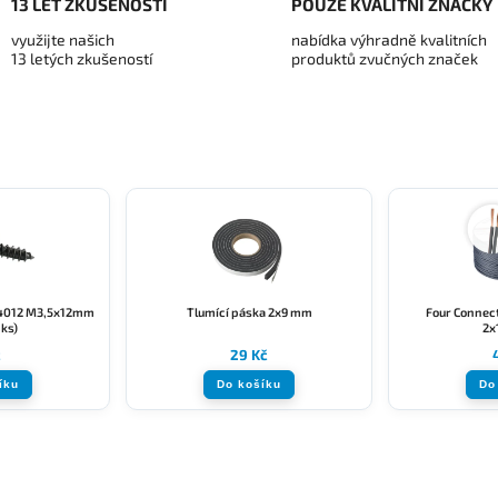
13 LET ZKUŠENOSTÍ
POUZE KVALITNÍ ZNAČKY
využijte našich
nabídka výhradně kvalitních
13 letých zkušeností
produktů zvučných značek
4012 M3,5x12mm
Tlumící páska 2x9 mm
Four Connect
1ks)
2x
č
29 Kč
íku
Do košíku
Do