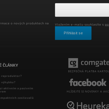
ormace o nových produktech na
Vložením e-mailu souhlasíte s
po
Přihlásit se
É ČLÁNKY
t reproduktor?
t výhybku?
zi aktivním a pasivním
orem
ompaktních zesilovačů