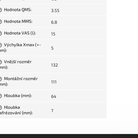
Hodnota QMS
:
3.55
?
Hodnota MMS
:
6.8
?
Hodnota VAS (l)
:
15
?
Výchylka Xmax (+-
?
5
mm)
:
Vnější rozměr
?
132
mm)
:
Montážní rozměr
?
111
mm)
:
Hloubka (mm)
:
64
?
Hloubka
?
7
afrézování (mm)
: