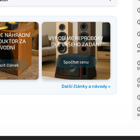
E NÁHRADNÍ
VYROBÍME REPROBOXY
DUKTOR ZA
DLE VAŠEHO ZADÁNÍ
VODNÍ
Spočítat cenu
zit článek
(
(
Další články a návody »
z