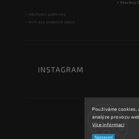
> Všechny 
> Obchodní podmínky
> Ochrana osobních údajů
INSTAGRAM
Používáme cookies, 
analýze provozu webu
Více informací
Nastavení