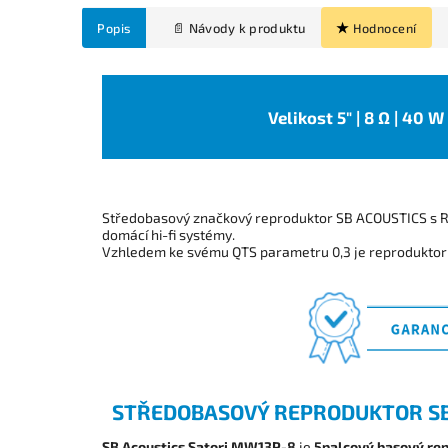
Popis
Hodnocení
Velikost 5" | 8 Ω | 40 
Středobasový značkový reproduktor SB ACOUSTICS s 
domácí hi-fi systémy.
Vzhledem ke svému QTS parametru 0,3 je reprodukto
STŘEDOBASOVÝ REPRODUKTOR SB 
SB Acoustics Satori MW13P-8
je
5palcový basový re