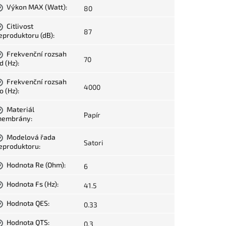
Výkon MAX (Watt)
:
80
?
Citlivost
?
87
eproduktoru (dB)
:
Frekvenční rozsah
?
70
d (Hz)
:
Frekvenční rozsah
?
4000
o (Hz)
:
Materiál
?
Papír
embrány
:
Modelová řada
?
Satori
eproduktoru
:
Hodnota Re (Ohm)
:
6
?
Hodnota Fs (Hz)
:
41.5
?
Hodnota QES
:
0.33
?
Hodnota QTS
:
0.3
?