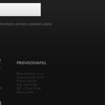
dmínkami ochrany osobních údajů
PROVOZOVATEL
Reprobedna s.r.o.
Zbraslavská 12/11
Praha 159 00
IČO: 14371138
DIČ: CZ14371138
Platce DPH