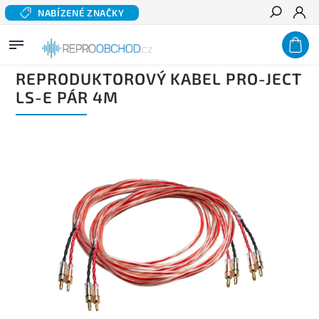
NABÍZENÉ ZNAČKY
Hledat
Domů
/
Příslušenství
/
Kabely
/
Kabely signálové
/
Reproduktorový kabel PRO-JECT LS-E
pár 4m
REPRODUKTOROVÝ KABEL PRO-JECT
LS-E PÁR 4M