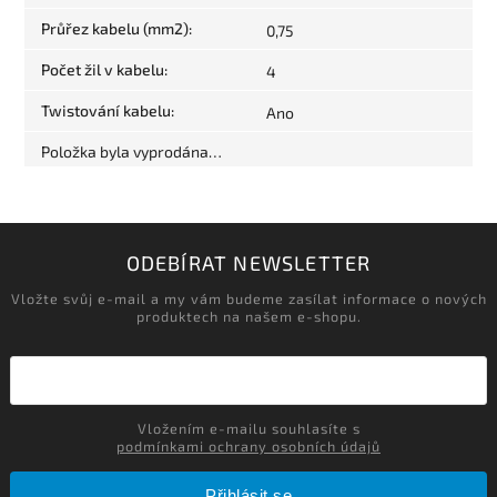
Průřez kabelu (mm2)
:
0,75
Počet žil v kabelu
:
4
Twistování kabelu
:
Ano
Položka byla vyprodána…
ODEBÍRAT NEWSLETTER
Vložte svůj e-mail a my vám budeme zasílat informace o nových
produktech na našem e-shopu.
Vložením e-mailu souhlasíte s
podmínkami ochrany osobních údajů
Přihlásit se