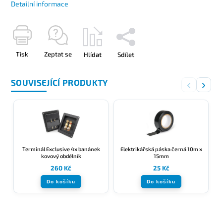
Detailní informace
Tisk
Zeptat se
Hlídat
Sdílet
SOUVISEJÍCÍ PRODUKTY
‹
›
Terminál Exclusive 4x banánek
Elektrikářská páska černá 10m x
kovový obdélník
15mm
260 Kč
25 Kč
Do košíku
Do košíku