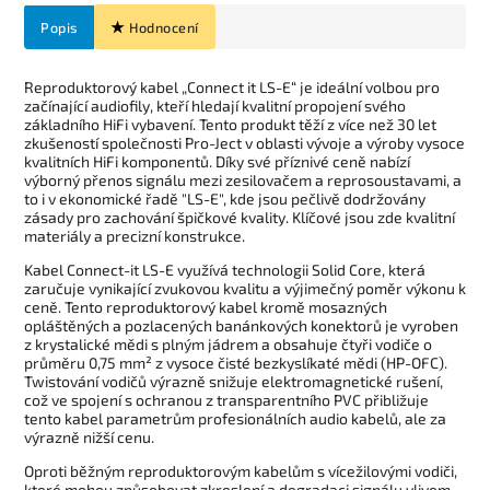
Popis
Hodnocení
Reproduktorový kabel „Connect it LS-E“ je ideální volbou pro
začínající audiofily, kteří hledají kvalitní propojení svého
základního HiFi vybavení. Tento produkt těží z více než 30 let
zkušeností společnosti Pro-Ject v oblasti vývoje a výroby vysoce
kvalitních HiFi komponentů. Díky své příznivé ceně nabízí
výborný přenos signálu mezi zesilovačem a reprosoustavami, a
to i v ekonomické řadě "LS-E", kde jsou pečlivě dodržovány
zásady pro zachování špičkové kvality. Klíčové jsou zde kvalitní
materiály a precizní konstrukce.
Kabel Connect-it LS-E využívá technologii Solid Core, která
zaručuje vynikající zvukovou kvalitu a výjimečný poměr výkonu k
ceně. Tento reproduktorový kabel kromě mosazných
opláštěných a pozlacených banánkových konektorů je vyroben
z krystalické mědi s plným jádrem a obsahuje čtyři vodiče o
průměru 0,75 mm² z vysoce čisté bezkyslíkaté mědi (HP-OFC).
Twistování vodičů výrazně snižuje elektromagnetické rušení,
což ve spojení s ochranou z transparentního PVC přibližuje
tento kabel parametrům profesionálních audio kabelů, ale za
výrazně nižší cenu.
Oproti běžným reproduktorovým kabelům s vícežilovými vodiči,
které mohou způsobovat zkreslení a degradaci signálu vlivem