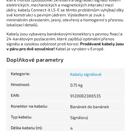
elektrických, mechanických a magnetických interakcí mezi
jádry, kabely Connect-it LS-E se těmto problémům vyhýbají díky
své konstrukci s pevným jádrem. Výsledkem je zvuk s
minimálním zkreslením, jasný, otevřený a homogenní s přesnou
lokalizací detailů.
Kabely jsou vybaveny banánkovými konektory s pevnou fixací a
24-karátovým pozlacením, které zajišťují optimální přenos
signálu a vysokou odolnost proti korozi.
Prodávané kabely jsou
v páru pro dvě ozvučnice!
Kabel je vyroben v Evropě.
Doplňkové parametry
Kategorie
:
Kabely signálové
Hmotnost
:
0.75 kg
EAN
:
9120082388535
Konektor na kabelu
:
Banánek do banánek
Typ kabelu
:
Signálový
Délka kabelu (m)
:
4