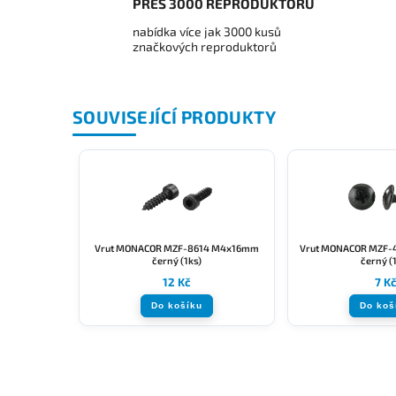
PŘES 3000 REPRODUKTORŮ
nabídka více jak 3000 kusů
značkových reproduktorů
SOUVISEJÍCÍ PRODUKTY
Vrut MONACOR MZF-8614 M4x16mm
Vrut MONACOR MZF-
černý (1ks)
černý (
12 Kč
7 K
Do košíku
Do koš