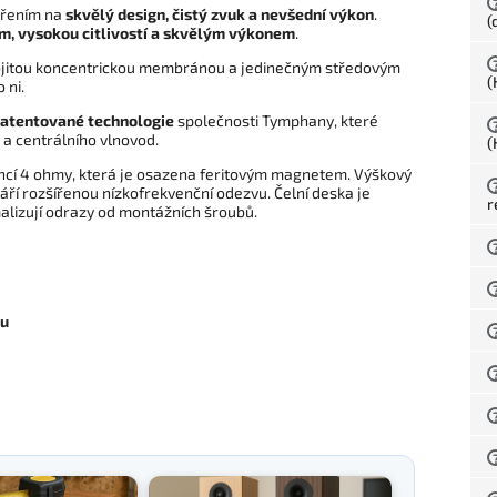
řením na
skvělý design, čistý zvuk a nevšední výkon
.
(
, vysokou citlivostí a skvělým výkonem
.
jitou koncentrickou membránou a jedinečným středovým
(
 ni.
atentované technologie
společnosti Tymphany, které
 a centrálního vlnovod.
(
ncí 4 ohmy, která je osazena feritovým magnetem. Výškový
áří rozšířenou nízkofrekvenční odezvu. Čelní deska je
r
lizují odrazy od montážních šroubů.
du