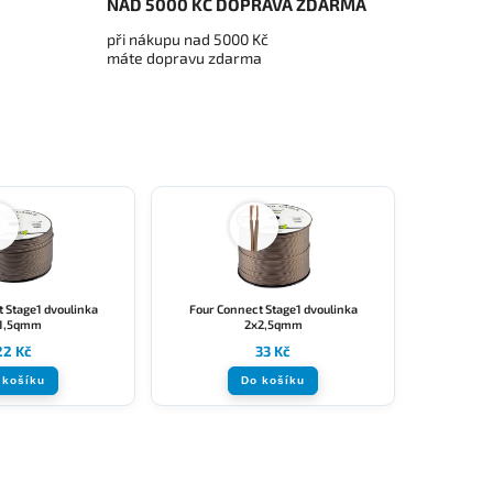
NAD 5000 KČ DOPRAVA ZDARMA
při nákupu nad 5000 Kč
máte dopravu zdarma
 Stage1 dvoulinka
Four Connect Stage1 dvoulinka
1,5qmm
2x2,5qmm
22 Kč
33 Kč
 košíku
Do košíku