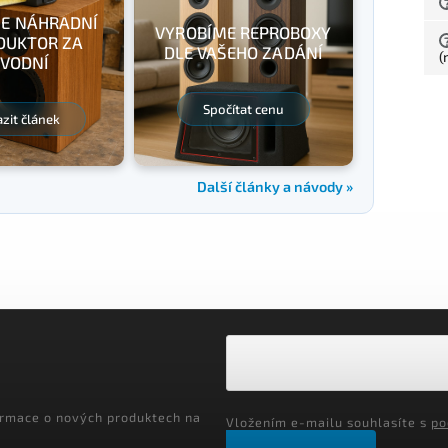
E NÁHRADNÍ
VYROBÍME REPROBOXY
DUKTOR ZA
DLE VAŠEHO ZADÁNÍ
(
VODNÍ
Spočítat cenu
zit článek
Další články a návody »
ormace o nových produktech na
Vložením e-mailu souhlasíte s
po