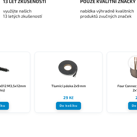
13 LET ZKUŠENOSTÍ
POUZE KVALITNÍ ZNAČKY
využijte našich
nabídka výhradně kvalitních
13 letých zkušeností
produktů zvučných značek
4012 M3,5x12mm
Tlumící páska 2x9 mm
Four Connect
1ks)
2x
č
29 Kč
íku
Do košíku
Do