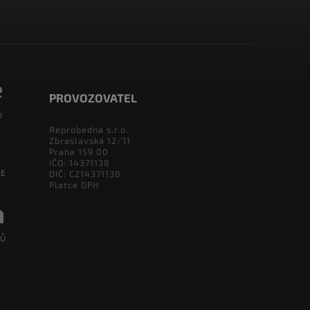
PROVOZOVATEL
Reprobedna s.r.o.
Zbraslavská 12/11
Praha 159 00
IČO: 14371138
DIČ: CZ14371138
Platce DPH