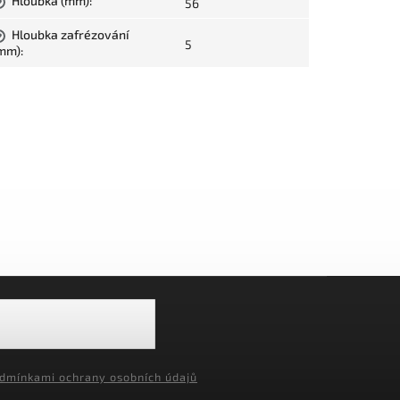
Hloubka (mm)
:
56
?
Hloubka zafrézování
?
5
mm)
:
dmínkami ochrany osobních údajů