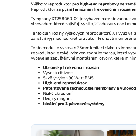
Výškový reproduktor
pro high-end reproboxy
se zamě
Reproduktor se pyšní
famózním frekvenčním rozsahem
Tymphany XT25BG60-04 je vybaven patentovanou dvo
vlnovodem, které zajišťují vynikající odezvu v ose i mimo
Tento člen rodiny výškových reproduktorů XT využívá
p
zajišťují výjimečnou kvalitu zvuku - kruhová membrána
Tento model je vybaven 25mm kmitací cívkou s impeda
reproduktor je také vybaven zadní komorou, která vytv
vybavena zapuštěnými montážními otvory, které minima
Obrovský frekvenční rozsah
Vysoká citlivost
Skvělý výkon 90 Watt RMS
High-end reproduktor
Patentovaná technologie membrány a vlnovo
Nízké zkreslení
Dvojitý magnet
Ideální pro 2 pásmové systémy