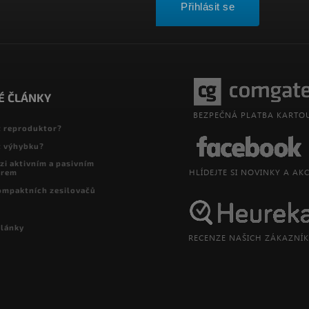
Přihlásit se
É ČLÁNKY
t reproduktor?
t výhybku?
zi aktivním a pasivním
orem
ompaktních zesilovačů
články