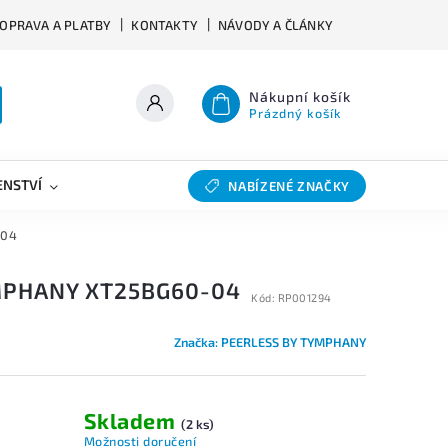
OPRAVA A PLATBY
KONTAKTY
NÁVODY A ČLÁNKY
Nákupní košík
Prázdný košík
ENSTVÍ
VÝHYBKY
SLEVY
BAZAR
NABÍZENÉ ZNAČKY
-04
MPHANY XT25BG60-04
Kód:
RP001294
Značka:
PEERLESS BY TYMPHANY
Skladem
(2 ks)
Možnosti doručení