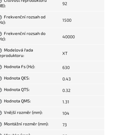
Citlivost reproduktoru
?
92
dB)
:
Frekvenční rozsah od
?
1500
Hz)
:
Frekvenční rozsah do
?
40000
Hz)
:
Modelová řada
?
XT
eproduktoru
:
Hodnota Fs (Hz)
:
630
?
Hodnota QES
:
0.43
?
Hodnota QTS
:
0.32
?
Hodnota QMS
:
1.31
?
Vnější rozměr (mm)
:
104
?
Montážní rozměr (mm)
:
73
?