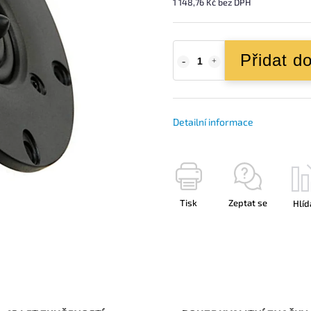
1 148,76 Kč bez DPH
Přidat d
Detailní informace
Tisk
Zeptat se
Hlíd