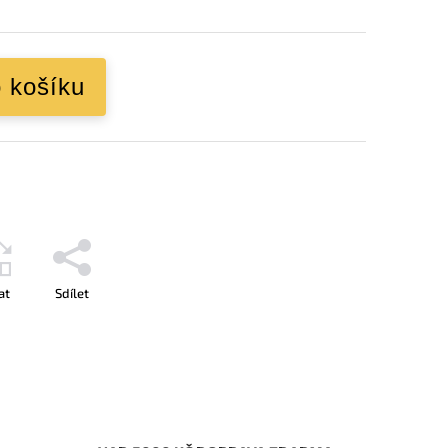
o košíku
at
Sdílet