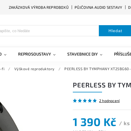
ZAKÁZKOVÁ VÝROBA REPROBOXŮ
PŮJČOVNA AUDIO SESTAVY
D
Hledat
O
REPROSOUSTAVY
STAVEBNICE DIY
PŘÍSLUŠ
-fi
/
Výškové reproduktory
/
PEERLESS BY TYMPHANY XT25BG60
PEERLESS BY TY
2 hodnocení
1 390 Kč
/ ks