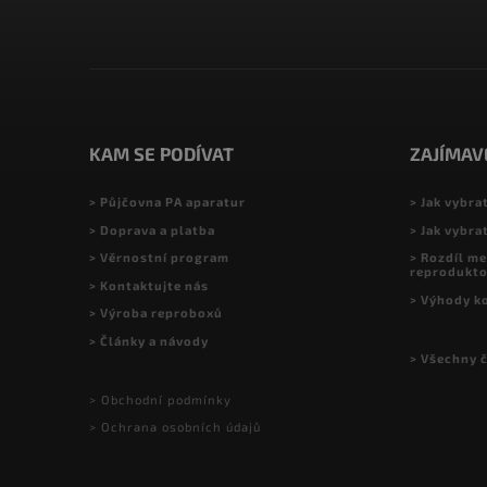
KAM SE PODÍVAT
ZAJÍMAV
> Půjčovna PA aparatur
> Jak vybra
> Doprava a platba
> Jak vybra
> Věrnostní program
> Rozdíl me
reprodukt
> Kontaktujte nás
> Výhody k
> Výroba reproboxů
> Články a návody
> Všechny 
> Obchodní podmínky
> Ochrana osobních údajů