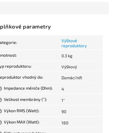
plňkové parametry
Výškové
ategorie
:
reproduktory
motnost
:
0.3 kg
yp reproduktoru
:
Výškový
eproduktor vhodný do
:
Domácí hifi
Impedance měniče (Ohm)
:
4
?
Velikost membrány (")
:
1"
?
Výkon RMS (Watt)
:
90
?
Výkon MAX (Watt)
:
180
?