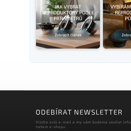
JAK VYBRAT
VYBÍRÁM
REPRODUKTORY PODLE
REPRO
PARAMETRŮ
PŮ
Zobrazit článek
Zobra
ODEBÍRAT NEWSLETTER
Vložte svůj e-mail a my vám budeme zasílat inf
našem e-shopu.