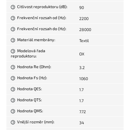
Citlivost reproduktoru (dB)
:
90
?
Frekvenční rozsah od (Hz)
:
2200
?
Frekvenční rozsah do (Hz)
:
28000
?
Materiál membrány
:
Textil
?
Modelová řada
?
OX
reproduktoru
:
Hodnota Re (Ohm)
:
3.2
?
Hodnota Fs (Hz)
:
1060
?
Hodnota QES
:
1.7
?
Hodnota QTS
:
1.7
?
Hodnota QMS
:
7.72
?
Vnější rozměr (mm)
:
34
?