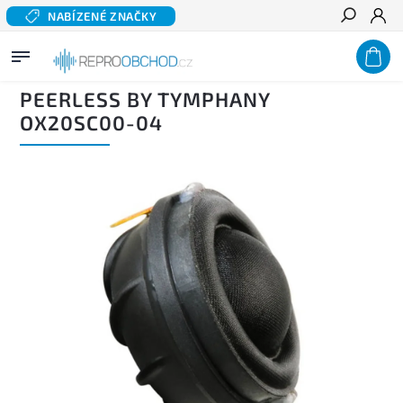
NABÍZENÉ ZNAČKY
Hledat
Domů
/
Domácí audio
/
Komponentní reproduktory hi-fi
/
Výškové reproduktory
/
PEERLESS BY TYMPHANY OX20SC00-04
PEERLESS BY TYMPHANY
OX20SC00-04