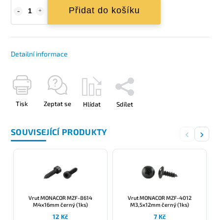
Přidat do košíku
Detailní informace
Tisk
Zeptat se
Hlídat
Sdílet
SOUVISEJÍCÍ PRODUKTY
‹
›
Vrut MONACOR MZF-8614
Vrut MONACOR MZF-4012
M4x16mm černý (1ks)
M3,5x12mm černý (1ks)
12 Kč
7 Kč