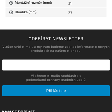
Montážní rozměr (mm)
:
31
?
Hloubka (mm)
:
23
?
ODEBÍRAT NEWSLETTER
Vložte svůj e-mail a my vám budeme zasílat informace o nových
produktech na našem e-shopu.
Vložením e-mailu souhlasíte s
podmínkami ochrany osobních údajů
Přihlásit se
KAM SE PODÍVAT