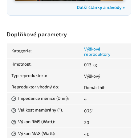
Další články a návody »
Doplňkové parametry
Výškové
Kategorie
:
reproduktory
Hmotnost
:
0.13 kg
Typ reproduktoru
:
Výškový
Reproduktor vhodný do
:
Domácí hifi
Impedance měniče (Ohm)
:
4
?
Velikost membrány (")
:
0,75"
?
Výkon RMS (Watt)
:
20
?
Výkon MAX (Watt)
:
40
?