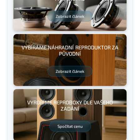
Zobrazit článek
VYBÍRÁME NÁHRADNÍ REPRODUKTOR ZA
PŮVODNÍ
Zobrazit článek
VYROBÍME REPROBOXY DLE VAŠEHO
ZADÁNÍ
Spočítat cenu