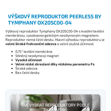
VÝŠKOVÝ REPRODUKTOR PEERLESS BY
TYMPHANY OX20SC00-04
Výškový reproduktor Tymphany OX20SC00-04 s kvalitní textilní
membránou, vysokoenergetickým neodymovým magnetem.
Reproduktor nemá čelní desku. Hlavní výhodou reproduktoru je
velmi široká frekvenční odezva
a velmi slušná účinnost.
0,75" textilní membrána
Stíněný neodymový magnet
Vysoká účinnost
Velmi nízké zkreslení díky nízkému parametru Fs
Široká odezva
Bez čelní desky
JAK VYBRAT REPRODUKTORY PODLE
PARAMETRŮ