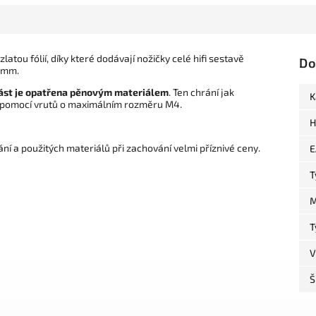
latou fólií, díky které dodávají nožičky celé hifi sestavě
Do
4 mm.
část je opatřena pěnovým materiálem
. Ten chrání jak
K
k pomocí vrutů o maximálním rozměru M4.
H
ní a použitých materiálů při zachování velmi příznivé ceny.
E
T
M
T
V
Š