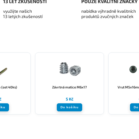
13 LET ZKUŠENOSTÍ
POUZE KVALITNÍ ZNAČKY
využijte našich
nabídka výhradně kvalitních
13 letých zkušeností
produktů zvučných značek
(set 40ks)
Závrtná matice M6x17
Vrut M5x16mm
č
5 Kč
íku
Do košíku
Do