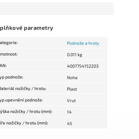
plňkové parametry
ategorie
:
Podnože a hroty
motnost
:
0.011 kg
AN
:
4007754152203
yp podnože
:
Noha
ateriál nožičky / hrotu
:
Plast
yp upevnění podnože
:
Vrut
ýška nožičky / hrotu (mm)
:
14
íře nožičky / hrotu (mm)
:
45