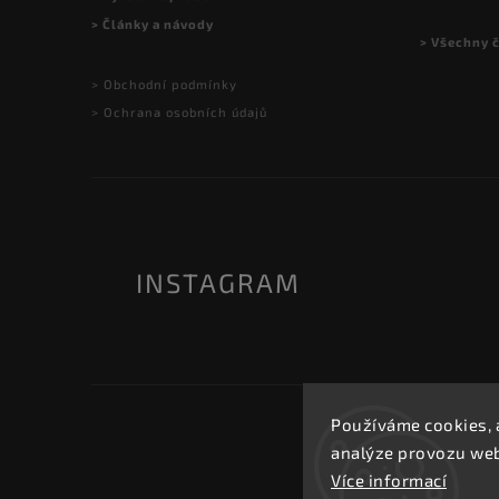
> Články a návody
> Všechny 
> Obchodní podmínky
> Ochrana osobních údajů
INSTAGRAM
Používáme cookies, 
analýze provozu webu
Více informací