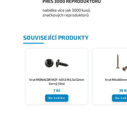
PŘES 3000 REPRODUKTORŮ
nabídka více jak 3000 kusů
značkových reproduktorů
SOUVISEJÍCÍ PRODUKTY
Vrut MONACOR MZF-4012 M3,5x12mm
Vrut M4x60mm 
černý (1ks)
7 Kč
39 K
Do košíku
Do koš