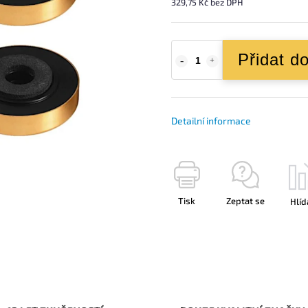
329,75 Kč bez DPH
Přidat d
Detailní informace
Tisk
Zeptat se
Hlíd