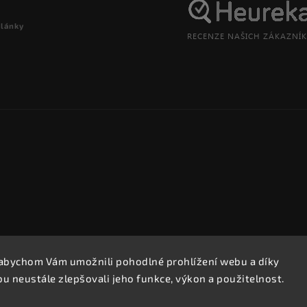
články
abychom Vám umožnili pohodlné prohlížení webu a díky
Copyright 2026
REPROOBCHOD.cz
. Všechna práva vyhrazena.
 neustále zlepšovali jeho funkce, výkon a použitelnost.
Upravit nastavení cookies
Vytvořil
Shoptet
| Design
Shoptak.cz.