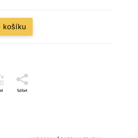
o košíku
at
Sdílet