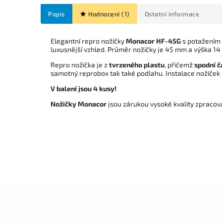
Popis
Hodnocení (1)
Ostatní informace
Elegantní repro nožičky
Monacor HF-45G
s potažením z
luxusnější vzhled. Průměr nožičky je 45 mm a výška 1
Repro nožička je z
tvrzeného plastu
, přičemž
spodní 
samotný reprobox tak také podlahu. Instalace nožiče
V balení jsou 4 kusy!
Nožičky Monacor
jsou zárukou vysoké kvality zpracová