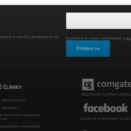
ormace o nových produktech na
Vložením e-mailu souhlasíte s
po
Přihlásit se
É ČLÁNKY
t reproduktor?
t výhybku?
zi aktivním a pasivním
orem
ompaktních zesilovačů