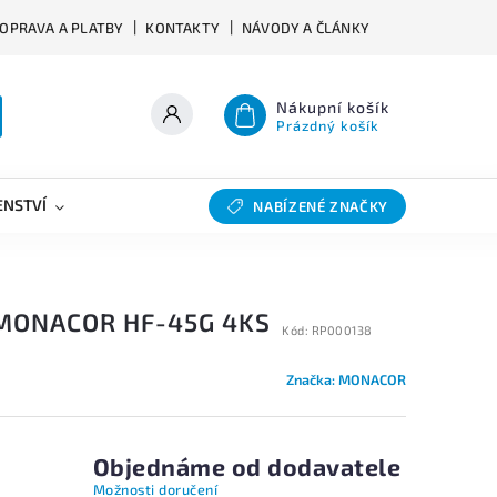
OPRAVA A PLATBY
KONTAKTY
NÁVODY A ČLÁNKY
Nákupní košík
Prázdný košík
ENSTVÍ
VÝHYBKY
SLEVY
BAZAR
NABÍZENÉ ZNAČKY
MONACOR HF-45G 4KS
Kód:
RP000138
Značka:
MONACOR
Objednáme od dodavatele
Možnosti doručení