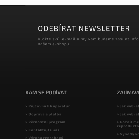
ODEBÍRAT NEWSLETTER
Vložte svůj e-mail a my vám budeme zasílat inf
našem e-shopu.
KAM SE PODÍVAT
ZAJÍMAV
> Půjčovna PA aparatur
> Jak vybra
> Doprava a platba
> Jak vybra
> Věrnostní program
> Rozdíl me
reprodukt
> Kontaktujte nás
> Výhody k
> Výroba reproboxů