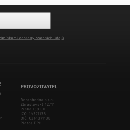
dmínkami ochrany osobních údajů
PROVOZOVATEL
Reprobedna s.r.o.
Zbraslavská 12/11
Praha 159 00
IČO: 14371138
DIČ: CZ14371138
Platce DPH