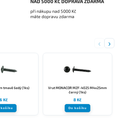
NAD 5000 KČ DOPRAVA ZDARMA
při nákupu nad 5000 Kč
máte dopravu zdarma
‹
›
 tmavě šedý (1ks)
Vrut MONACOR MZF-4025 M4x25mm
Šroub č
černý (1ks)
6 Kč
8 Kč
 košíku
Do košíku