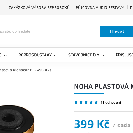
ZAKÁZKOVÁ VÝROBA REPROBOXŮ
PŮJČOVNA AUDIO SESTAVY
D
Hledat
O
REPROSOUSTAVY
STAVEBNICE DIY
PŘÍSLUŠ
astová Monacor HF-45G 4ks
NOHA PLASTOVÁ 
1 hodnocení
399 Kč
/ sada