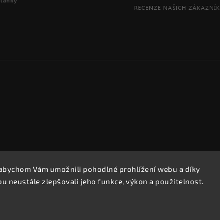
články
abychom Vám umožnili pohodlné prohlížení webu a díky
Copyright 2026
REPROOBCHOD.cz
. Všechna práva vyhrazena.
 neustále zlepšovali jeho funkce, výkon a použitelnost.
Upravit nastavení cookies
Vytvořil
Shoptet
| Design
Shoptak.cz.