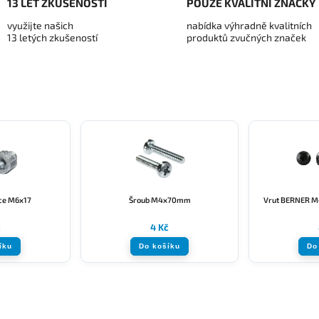
13 LET ZKUŠENOSTÍ
POUZE KVALITNÍ ZNAČKY
využijte našich
nabídka výhradně kvalitních
13 letých zkušeností
produktů zvučných značek
ce M6x17
Šroub M4x70mm
Vrut BERNER M
č
4 Kč
íku
Do košíku
Do