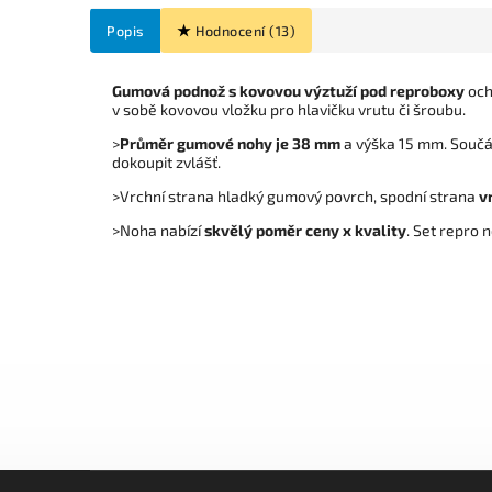
Popis
Hodnocení (13)
Gumová podnož s kovovou výztuží pod reproboxy
och
v sobě kovovou vložku pro hlavičku vrutu či šroubu.
>
Průměr gumové nohy je 38 mm
a výška 15 mm. Součás
dokoupit zvlášť.
>Vrchní strana hladký gumový povrch, spodní strana
v
>Noha nabízí
skvělý poměr ceny x kvality
. Set repro 