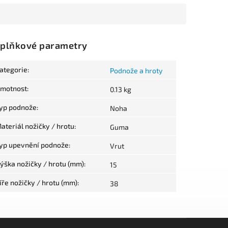
plňkové parametry
ategorie
:
Podnože a hroty
motnost
:
0.13 kg
yp podnože
:
Noha
ateriál nožičky / hrotu
:
Guma
yp upevnění podnože
:
Vrut
ýška nožičky / hrotu (mm)
:
15
íře nožičky / hrotu (mm)
:
38