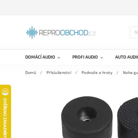
DOMÁCÍ AUDIO
PROFI AUDIO
AUTO AUDI
Domů
/
Příslušenství
/
Podnože a hroty
/
Noha g