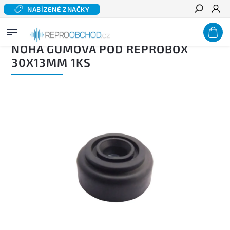
NABÍZENÉ ZNAČKY
Hledat
Domů
/
Příslušenství
/
Podnože a hroty
/
Noha gumová pod reprobox 30x13mm 1ks
NOHA GUMOVÁ POD REPROBOX
30X13MM 1KS