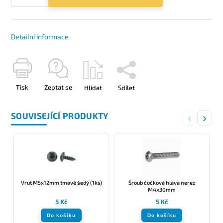
Detailní informace
Tisk
Zeptat se
Hlídat
Sdílet
SOUVISEJÍCÍ PRODUKTY
‹
›
Vrut M5x12mm tmavě šedý (1ks)
Šroub čočková hlava nerez
M4x30mm
5 Kč
5 Kč
Do košíku
Do košíku