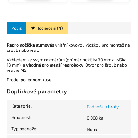
Popis
Hodnocení (4)
Repro nožička gumová
s vnitřní kovovou vložkou pro montáž na
šroub nebo vrut.
Vzhledem ke svým rozměrům (průměr nožičky 30 mm a výška
13 mm) je
vhodná pro menší reproboxy
. Otvor pro šroub nebo
vrut je M5.
Prodej po jednom kuse.
Doplňkové parametry
Kategorie
:
Podnože a hroty
Hmotnost
:
0.008 kg
Typ podnože
:
Noha