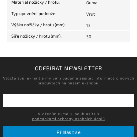
Materiál nožičky / hrotu
:
Guma
Typ upevnění podnože
:
Vrut
Výška nožičky / hrotu (mm)
:
13
Šíře nožičky / hrotu (mm)
:
30
ODEBÍRAT NEWSLETTER
Vložte svůj e-mail a my vám budeme zasílat informace o nových
produktech na našem e-shopu.
Vložením e-mailu souhlasíte s
podmínkami ochrany osobních údajů
Přihlásit se